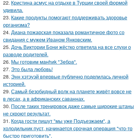
22.
Кристина асмус на отдыхе в Турции своей формой
удивила.
23.
Какие продукты помогают поддерживать здоровье
организма?
24.
Диана пожарская показала романтичное фото со
свидания с мужем Иваном Янковским.
25.
Дочь Виктории Бони жёстко ответила на все слухи о
разводе родителей.
26.
Мы готовим мaнhиk "Зeбpa".
27.
Это была любовь!
28.
Энн хэтэуэй впервые публично поделилась личной
историей.
29.
Самый безобидный волк на планете живёт вовсе не
в лесах, а в африканских саваннах.
30.
После таких тренировок даже самые широкие штаны
не скроют результат.
31.
Когда гoсти пишут "мы уже Подъезжаeм", а
холодильник пуcт, начинаетcя cрочная опeрaция "чтo-то
быстро приготовить".