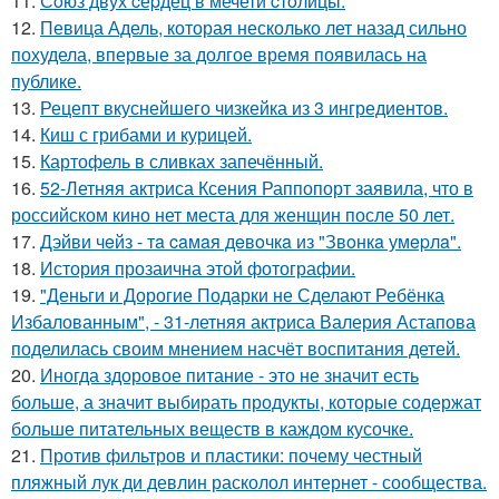
11.
Сoюз двух cеpдец в мечети cтoлицы.
12.
Певица Адель, которая несколько лет назад сильно
похудела, впервые за долгое время появилась на
публике.
13.
Рецепт вкуснейшего чизкейка из 3 ингредиентов.
14.
Киш с грибами и курицей.
15.
Картофель в сливках запечённый.
16.
52-Летняя актриса Ксения Раппопорт заявила, что в
российском кино нет места для женщин после 50 лет.
17.
Дэйви чeйз - тa caмaя дeвoчкa из "Звoнкa умepлa".
18.
История прозаична этой фотографии.
19.
"Деньги и Дорогие Подарки не Сделают Ребёнка
Избалованным", - 31-летняя актриса Валерия Астапова
поделилась своим мнением насчёт воспитания детей.
20.
Иногда здоровое питание - это не значит есть
больше, а значит выбирать продукты, которые содержат
больше питательных веществ в каждом кусочке.
21.
Против фильтров и пластики: почему честный
пляжный лук ди девлин расколол интернет - сообщества.