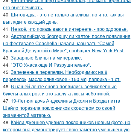
39.
49-Летний сын шер пожаловался, что мать перестала
его обеспечивать.
40.
Щитовидка - это не только анализы, но и то, как вы
выглядите каждый день.
41.
Не всё, что показывают в интернете, - про здоровье.
42.
Австралийскую блогершу ли халтон после появления
на фестивале Coachella начали называть "Самой
Красивой Девушкой в Мире", сообщает New York Post.
43.
Заварные блины на минералке.
44.
"ЭТО Ужасающе И Разрушительно".
45.
Запеченные перепелки. Необходимио: на 8
перепелок, масло оливковое - 150 мл, паприка - 1 ст.
46.
В нашей ленте снова появились великолепные
букеты алых роз, и это заслуга люсы чеботиной.
47.
19-Летняя дочь Анджелины Джоли и Брэда питта
Шайло поразила поклонников сходством со своей
знаменитой матерью.
48.
Кайли дженнер удивила поклонников новым фото, на
котором она демонстрирует свою заметно уменьшенную