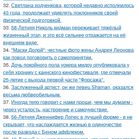
32.
Светлана ходченкова, которой недавно исполнилось
43 года, продолжает удивлять поклонников своей
физической подготовкой.
33.
58-Летняя Николь кидман переживает тяжёлый
жизненный этап, и это всё сильнее отражается на её
внешнем виде.
34.
"Маски Долой": честные фото жены Андрея Леонова
как повод поговорить о самопринятии.
35.
Дочь покойного пола уокера мидоу опубликовала у
себя хронику с каннского кинофестиваля, где отмечали
25-летие с выхода первой части "Форсажа".
36.
Заслуженный артист, он же певец Shaman, оказался
весьма любвеобильным.
37.
Иногда тело говорит с нами проще, чем мы думаем -
через усталость, настроение и самочувствие.
38.
56-Летняя Дженнифер Лопес в лучшей форме - и не
скрывает, что наслаждается жизнью в одиночестве
после развода с Беном аффлеком.