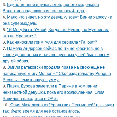
3.
Единственной внучке легендарного модельера
Валентина юдашкина исполнилось 4 года.
4.
Мало кто знает, но эту девушку зовут Винни харлоу - и
она супермодель.
5.
"Я Могу Быть Умной, Когда это Нужно, но Мужчинам
это не Нравится".
6.
Как наносили грим гуля для сериала "Fallout"?
7.
Памела Андерсон сейчас почти не красится, но в
конце девяностых и начале нулевых у неё был совсем
другой образ.
8.
Эмили ратаковски продала права на свою ещё не
написанную книгу Mother F * Cker издательству Penguin
Press за семизначную сумму.
9.
Павла Дурова заметили в Париже в компании
неизвестной девушки, пока его возлюбленная Юлия
Вавилова находится в ОАЭ.
10.
Юлия Михалкова из "Уральских Пельменей" выглядит
так, будто время для неё остановилось.