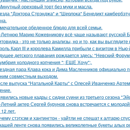
Минутный ореховый торт без муки и масла.
езда "Доктора Стрэнджа" и "Шерлока" Бенедикт камбербэтч
на.
мечательное обеденное блюдо для всей семьи.
-Летнюю Марию Кожевникову всё чаще называют русской Б
товидка - это не только анализы, но и то, как вы выглядите
роль Карл III и королева Камилла прибыли с визитом в Нью
дущее детского плавания рождается здесь: "Невский Форум 
умбрия холодного копчения "; ЕЩЕ Хочу";.
ездная пара Клава кока и Дима Масленников официально п
ним совместным выходом.
сле выпуска "Натальной Карты" с Олесей Иванченко Артеми
ение.
явились новые кадры с сидни суини из третьего сезона "Эй
-Летний актер Сергей бурунов снова встречается с молодо
 12 лет.
чему стэтхэм и хантингтон - уайтли не спешат к алтарю спус
нашей ленте снова появились великолепные букеты алых роз