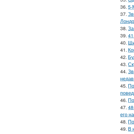
36.
5-
37.
Зв
Лондо
38.
За
39.
41
40.
Щи
41.
Ко
42.
Бу
43.
Ск
44.
Зв
недав
45.
По
повед
46.
По
47.
48
его на
48.
По
49.
В 