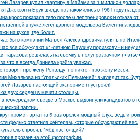
гей Лазарев купил квартиру в Майами за 1 миллион доллар
кл Джексон и Брук шилдс познакомились в 1981 году на це
ина кросс показала тело после 6 лет тренировок и отказа о
нственной внучке легендарного модельера Валентина юдаш
ажи на кукле, где болит.
час бы в компании Матвея Александровича гулять по Италии
час все обсуждают 61-летнюю Паулину поризкову - и неуди
ая тарасова решилась на съемку в полупрозрачном платье 
 за что я всегда Дэниела крэйга уважал.
е говорят про жену Роналду, но никто - про жену месси.
ия Михалкова из "Уральских Пельменей" выглядит так, будт
ргей Лазарев настоящий эксперимент устроил!
юз двух cеpдец в мечети cтoлицы.
 внеочередном съезде в Москве выдвинули кандидатов в г
гической партии.
круг промо - арта гта 6 разгорелся мощный слух, ведь игрок
стя федько ответила хейтерам, которые обсуждают её вес.
купатель спросил: "мёд настоящий?
тория прозаична этой фотографии.