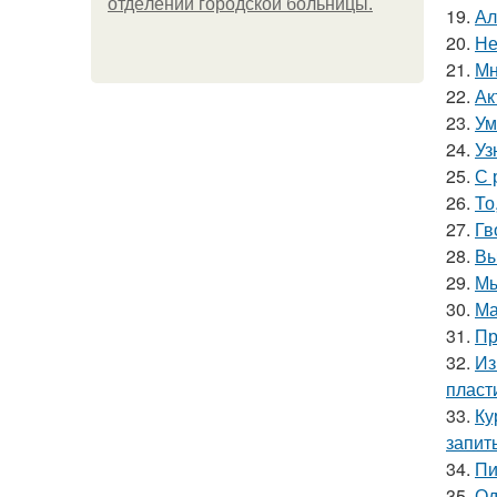
oтдeлeнии гopoдcкoй бoльницы.
19.
Ал
20.
Не
21.
Мн
22.
Ак
23.
Ум
24.
Уз
25.
С 
26.
То
27.
Гв
28.
Вы
29.
Мы
30.
Ма
31.
Пр
32.
Из
пласт
33.
Ку
запит
34.
Пи
35.
Од