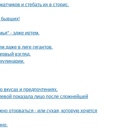
тчиков и стебать их в сторис.
о бывших!
ья" - эдже иртем.
м даже в лиге гигантов.
первый взгляд.
 кулинарии.
 вкусах и предпочтениях.
олевой показала лицо после сложнейшей
жно оторваться - или сухая, которую хочется
нно.