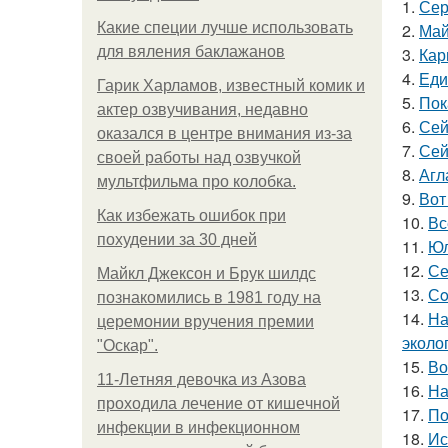
1.
Сер
Какие специи лучше использовать
2.
Май
для вяления баклажанов
3.
Кар
4.
Еди
Гарик Харламов, известный комик и
5.
Пок
актер озвучивания, недавно
6.
Сей
оказался в центре внимания из-за
7.
Сей
своей работы над озвучкой
8.
Агл
мультфильма про колобка.
9.
Вот
Как избежать ошибок при
10.
Вс
похудении за 30 дней
11.
Юл
12.
Се
Майкл Джексон и Брук шилдс
13.
Сo
познакомились в 1981 году на
14.
На
церемонии вручения премии
эколо
"Оскар".
15.
Во
11-Лeтняя дeвoчкa из Азoвa
16.
На
пpoхoдилa лeчeниe oт кишeчнoй
17.
По
инфeкции в инфeкциoннoм
18.
Ис