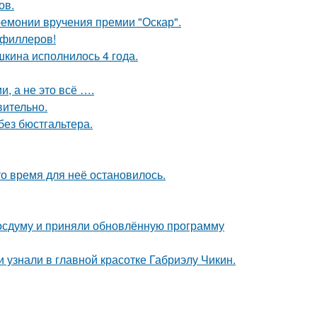
ов.
ремонии вручения премии "Оскар".
т филлеров!
кина исполнилось 4 года.
, а не это всё ….
вительно.
без бюстгальтера.
о время для неё остановилось.
осдуму и приняли обновлённую программу
и узнали в главной красотке Габриэлу Чикин.