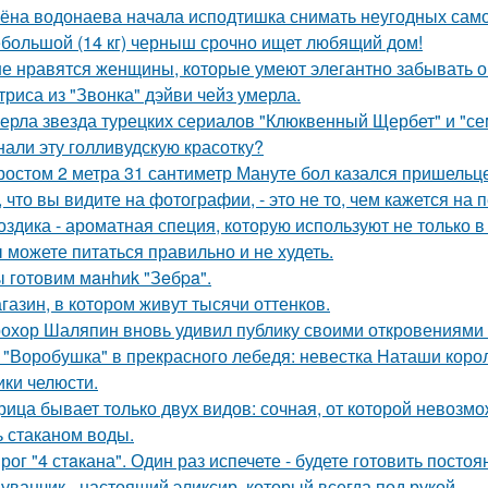
ёна водонаева начала исподтишка снимать неугодных самока
большой (14 кг) черныш срочно ищет любящий дом!
е нравятся женщины, которые умеют элегантно забывать 
триса из "Звонка" дэйви чейз умерла.
ерла звезда турецких сериалов "Клюквенный Щербет" и "сем
нали эту голливудскую красотку?
ростом 2 метра 31 сантиметр Мануте бол казался пришельце
, что вы видите на фотографии, - это не то, чем кажется на 
оздика - ароматная специя, которую используют не только в
 можете питаться правильно и не худеть.
 готовим мaнhиk "Зeбpa".
газин, в котором живут тысячи оттенков.
охор Шаляпин вновь удивил публику своими откровениями о
 "Воробушка" в прекрасного лебедя: невестка Наташи кор
ики челюсти.
рица бывает только двух видов: сочная, от которой невозмо
ь стаканом воды.
рог "4 стaкана". Один раз испечете - будете готовить постоя
уванчик - настоящий эликсир, который всегда под рукой.