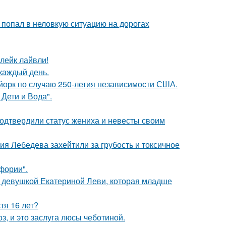
 попал в неловкую ситуацию на дорогах
лейк лайвли!
 каждый день.
-йорк по случаю 250-летия независимости США.
Дети и Вода".
одтвердили статус жениха и невесты своим
я Лебедева захейтили за грубость и токсичное
фории".
й девушкой Екатериной Леви, которая младше
тя 16 лет?
, и это заслуга люсы чеботиной.