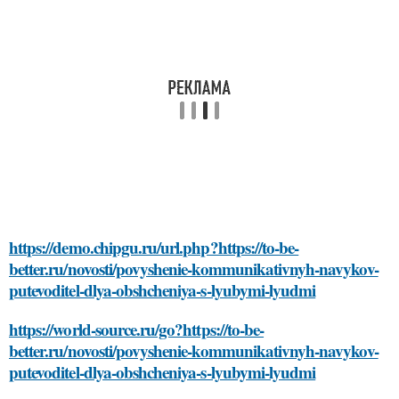
https://demo.chipgu.ru/url.php?https://to-be-
better.ru/novosti/povyshenie-kommunikativnyh-navykov-
putevoditel-dlya-obshcheniya-s-lyubymi-lyudmi
https://world-source.ru/go?https://to-be-
better.ru/novosti/povyshenie-kommunikativnyh-navykov-
putevoditel-dlya-obshcheniya-s-lyubymi-lyudmi