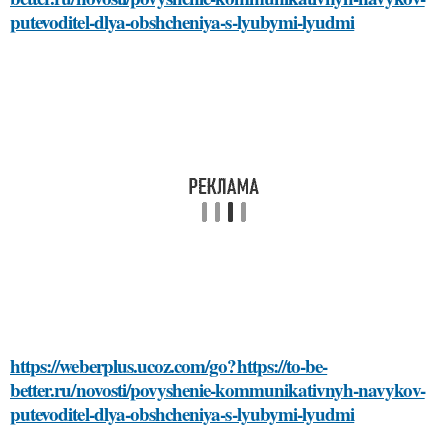
putevoditel-dlya-obshcheniya-s-lyubymi-lyudmi
https://weberplus.ucoz.com/go?https://to-be-
better.ru/novosti/povyshenie-kommunikativnyh-navykov-
putevoditel-dlya-obshcheniya-s-lyubymi-lyudmi