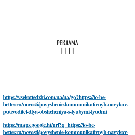
https://vsekottedzhi.com.ua/ua/go?https://to-be-
better.ru/novosti/povyshenie-kommunikativnyh-navykov-
putevoditel-dlya-obshcheniya-s-lyubymi-lyudmi
https://maps.google.ht/url?q=https://to-be-
better.ru/novosti/povyshenie-kommunikativnyh-navykov-