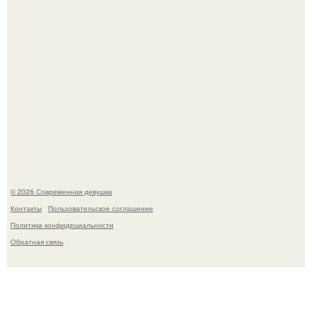
Большинство замечало, что после оргазма мужчина
часто почти сразу теряет возбуждение, тогда как
женщина может дольше сохранять возбуждение.
© 2026 Современная девушка
Контакты
Пользовательское соглашение
Политика конфидециальности
Обратная связь