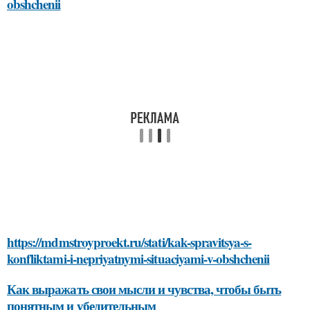
obshchenii
https://mdmstroyproekt.ru/stati/kak-spravitsya-s-
konfliktami-i-nepriyatnymi-situaciyami-v-obshchenii
Как выражать свои мысли и чувства, чтобы быть
понятным и убедительным