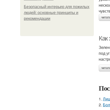
неско
Безопасный интерьер для пожилых
чувст
людей: основные принципы и
читат
рекомендации
Как
Зелен
под у
настр
читат
Пос
1.
Лиш
2.
Бол