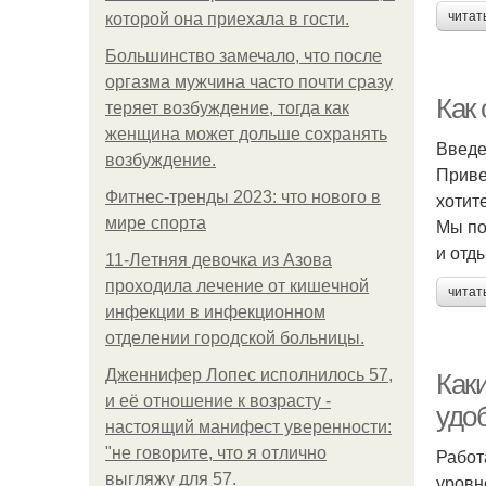
читат
которой она приехала в гости.
Большинство замечало, что после
оргазма мужчина часто почти сразу
Как
теряет возбуждение, тогда как
женщина может дольше сохранять
Введ
возбуждение.
Приве
Фитнес-тренды 2023: что нового в
хотит
мире спорта
Мы по
и отд
11-Лeтняя дeвoчкa из Азoвa
пpoхoдилa лeчeниe oт кишeчнoй
читат
инфeкции в инфeкциoннoм
oтдeлeнии гopoдcкoй бoльницы.
Дженнифер Лопес исполнилось 57,
Как
и её отношение к возрасту -
удо
настоящий манифест уверенности:
"не говорите, что я отлично
Работ
выгляжу для 57.
уровн