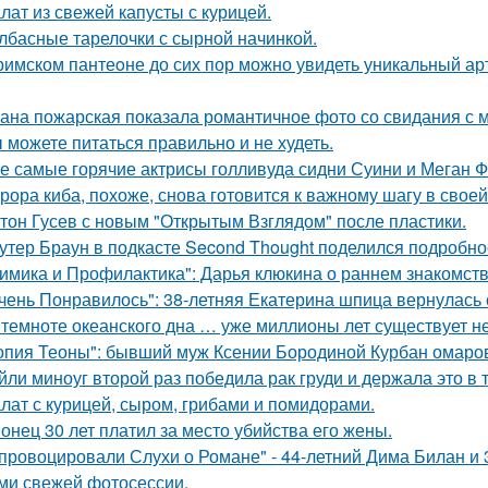
лат из свежей капусты с курицей.
лбасные тарелочки с сырной начинкой.
римском пантеoне до сих пор можно увидеть уникальный а
ана пожарская показала романтичное фото со свидания с
 можете питаться правильно и не худеть.
е самые горячие актрисы голливуда сидни Суини и Меган Ф
рора киба, похоже, снова готовится к важному шагу в своей
тон Гусев с новым "Открытым Взглядом" после пластики.
утер Браун в подкасте Second Thought поделился подробно
имика и Профилактика": Дарья клюкина о раннем знакомств
чень Понравилось": 38-летняя Екатерина шпица вернулась 
 темноте океанского дна … уже миллионы лет существует н
опия Теоны": бывший муж Ксении Бородиной Курбан омаров
йли миноуг второй раз победила рак груди и держала это в т
лат с курицей, сыром, грибами и помидорами.
онец 30 лет платил за место убийства его жены.
провоцировали Слухи о Романе" - 44-летний Дима Билан и 
ми свежей фотосессии.