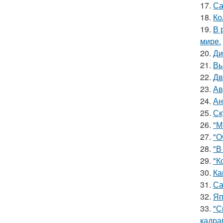
17.
Са
18.
Ко
19.
В 
мире.
20.
Ди
21.
Вы
22.
Дв
23.
Ав
24.
Ан
25.
Ск
26.
"М
27.
"О
28.
"В
29.
"К
30.
Ка
31.
Са
32.
Яп
33.
"С
кадра