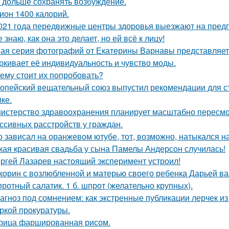
 дольше сохранять возбуждение.
ион 1400 калорий.
021 года передвижные центры здоровья выезжают на предп
е знаю, как она это делает, но ей всё к лицу!
ая серия фотографий от Екатерины Варнавы представляет 
ркивает её индивидуальность и чувство моды.
ему стоит их попробовать?
опейский вещательный союз выпустил рекомендации для с
ке.
истерство здравоохранения планирует масштабно пересмо
ссивных расстройств у граждан.
о зависал на оранжевом ютубе, тот, возможно, натыкался н
кая красивая свадьба у сына Памелы Андерсон случилась!
ргей Лазарев настоящий эксперимент устроил!
корин с возлюбленной и матерью своего ребенка Дарьей ва
ротный салатик. 1 б. шпрот (желательно крупных).
агноз под сомнением: как экстренные публикации лерчек из
ркой прокуратуры.
рица фаршированная рисом.