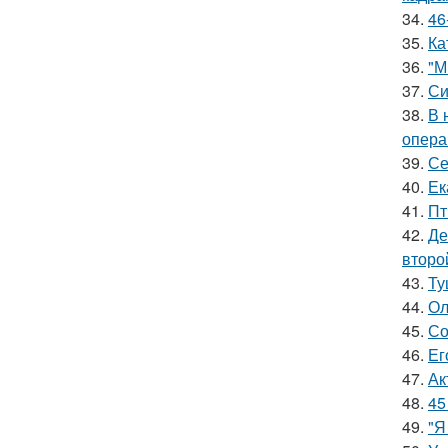
34.
46
35.
Ка
36.
"М
37.
Си
38.
В 
опера
39.
Се
40.
Ек
41.
Пт
42.
Де
второ
43.
Ту
44.
Ол
45.
Со
46.
Ег
47.
Ак
48.
45
49.
"Я