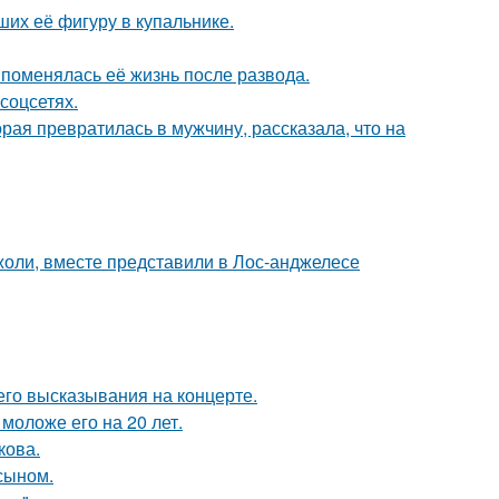
их её фигуру в купальнике.
 поменялась её жизнь после развода.
соцсетях.
ая превратилась в мужчину, рассказала, что на
оли, вместе представили в Лос-анджелесе
 его высказывания на концерте.
моложе его на 20 лет.
кова.
 сыном.