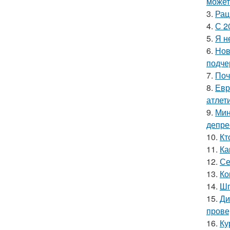
может
3.
Рац
4.
С 2
5.
Я н
6.
Нов
подче
7.
Поч
8.
Евр
атлети
9.
Мин
депре
10.
Кт
11.
Ка
12.
Се
13.
Ко
14.
Шп
15.
Ди
прове
16.
Ку