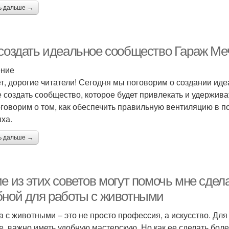
ь дальше →
 создать идеальное сообщество Гараж Меч
ение
т, дорогие читатели! Сегодня мы поговорим о создании ид
е создать сообщество, которое будет привлекать и удерживат
говорим о том, как обеспечить правильную вентиляцию в п
ыха.
ь дальше →
ие из этих советов могут помочь мне сде
бной для работы с животными
а с животными – это не просто профессия, а искусство. Дл
е, важно иметь удобную мастерскую. Но как ее сделать бол