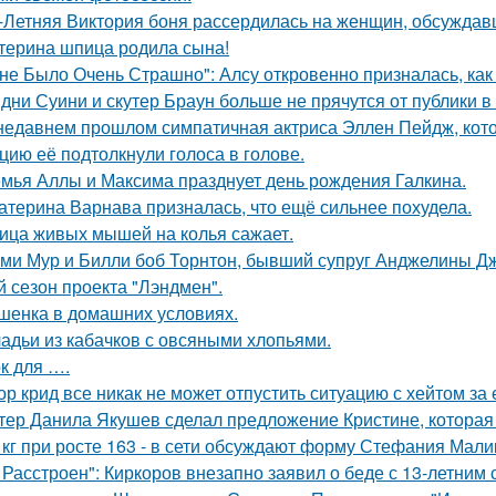
-Летняя Виктория боня рассердилась на женщин, обсуждавш
терина шпица родила сына!
не Было Очень Страшно": Алсу откровенно призналась, как
дни Суини и скутер Браун больше не прячутся от публики в 
недавнем прошлом симпатичная актриса Эллен Пейдж, котор
цию её подтолкнули голоса в голове.
мья Аллы и Максима празднует день рождения Галкина.
атерина Варнава призналась, что ещё сильнее похудела.
ица живых мышей на колья сажает.
ми Мур и Билли боб Торнтон, бывший супруг Анджелины Дж
й сезон проекта "Лэндмен".
шенка в домашних условиях.
адьи из кабачков с овсяными хлопьями.
к для ….
ор крид все никак не может отпустить ситуацию с хейтом за
тер Данила Якушев сделал предложение Кристине, которая 
 кг при росте 163 - в сети обсуждают форму Стефания Мали
 Расстроен": Киркоров внезапно заявил о беде с 13-летним