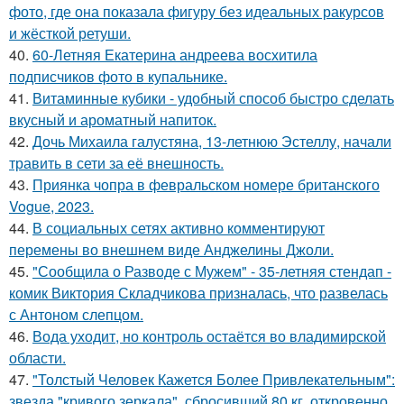
фото, где она показала фигуру без идеальных ракурсов
и жёсткой ретуши.
40.
60-Летняя Екатерина андреева восхитила
подписчиков фото в купальнике.
41.
Витаминные кубики - удобный способ быстро сделать
вкусный и ароматный напиток.
42.
Дочь Михаила галустяна, 13-летнюю Эстеллу, начали
травить в сети за её внешность.
43.
Приянка чопра в февральском номере британского
Vogue, 2023.
44.
В социальных сетях активно комментируют
перемены во внешнем виде Анджелины Джоли.
45.
"Сообщила о Разводе с Мужем" - 35-летняя стендап -
комик Виктория Складчикова призналась, что развелась
с Антоном слепцом.
46.
Вода уходит, но контроль остаётся во владимирской
области.
47.
"Толстый Человек Кажется Более Привлекательным":
звезда "кривого зеркала", сбросивший 80 кг, откровенно