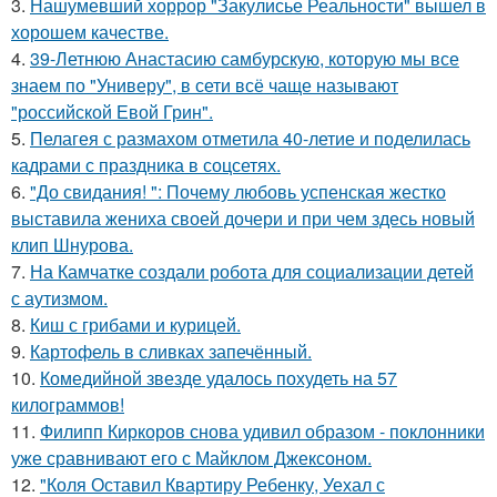
3.
Нашумевший хоррор "Закулисье Реальности" вышел в
хорошем качестве.
4.
39-Летнюю Анастасию самбурскую, которую мы все
знаем по "Универу", в сети всё чаще называют
"российской Евой Грин".
5.
Пелагея с размахом отметила 40-летие и поделилась
кадрами с праздника в соцсетях.
6.
"До свидания! ": Почему любовь успенская жестко
выставила жениха своей дочери и при чем здесь новый
клип Шнурова.
7.
На Камчатке создали робота для социализации детей
с аутизмом.
8.
Киш с грибами и курицей.
9.
Картофель в сливках запечённый.
10.
Комедийной звезде удалось похудеть на 57
килограммов!
11.
Филипп Киркоров снова удивил образом - поклонники
уже сравнивают его с Майклом Джексоном.
12.
"Коля Оставил Квартиру Ребенку, Уехал с