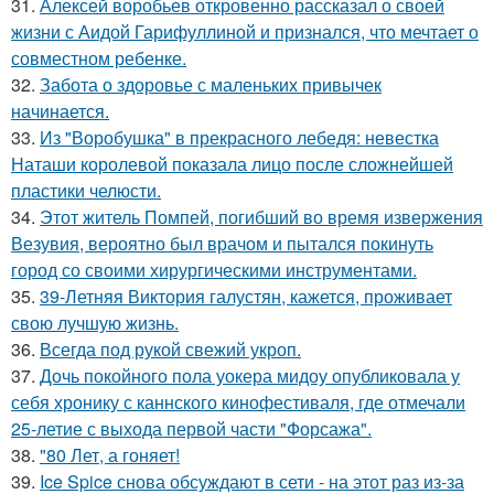
31.
Алексей воробьев откровенно рассказал о своей
жизни с Аидой Гарифуллиной и признался, что мечтает о
совместном ребенке.
32.
Забота о здоровье с маленьких привычек
начинается.
33.
Из "Воробушка" в прекрасного лебедя: невестка
Наташи королевой показала лицо после сложнейшей
пластики челюсти.
34.
Этот житель Помпей, погибший во время извержения
Везувия, вероятно был врачом и пытался покинуть
город со своими хирургическими инструментами.
35.
39-Летняя Виктория галустян, кажется, проживает
свою лучшую жизнь.
36.
Всегда под рукой свежий укроп.
37.
Дочь покойного пола уокера мидоу опубликовала у
себя хронику с каннского кинофестиваля, где отмечали
25-летие с выхода первой части "Форсажа".
38.
"80 Лет, а гоняет!
39.
Ice Spice снова обсуждают в сети - на этот раз из-за