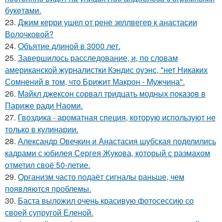
букeтaми.
23.
Джим керри ушел от рене зеллвегер к анастасии
Волочковой?
24.
Объятие длиной в 3000 лет.
25.
Завершилось расследование, и, по словам
американской журналистки Кэндис оуэнс, "нет Никаких
Сомнений в том, что Брижит Макрон - Мужчина".
26.
Майкл джексон сорвал тридцать модных показов в
Париже ради Наоми.
27.
Гвоздика - ароматная специя, которую используют не
только в кулинарии.
28.
Александр Овечкин и Анастасия шубская поделились
кадрами с юбилея Сергея Жукова, который с размахом
отметил своё 50-летие.
29.
Организм часто подаёт сигналы раньше, чем
появляются проблемы.
30.
Баста выложил очень красивую фотосессию со
своей супругой Еленой.