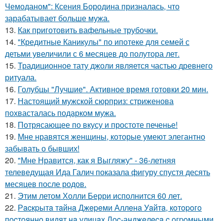
Чемоданом": Ксения Бородина призналась, что
зарабатывает больше мужа.
13.
Как приготовить вафельные трубочки.
14.
"Кредитные Каникулы" по ипотеке для семей с
детьми увеличили с 6 месяцев до полутора лет.
15.
Традиционное тату джоли является частью древнего
ритуала.
16.
Голубцы "Лучшие". Активное время готовки 20 мин.
17.
Настоящий мужской сюрприз: стриженова
похвасталась подарком мужа.
18.
Потрясающее по вкусу и простоте печенье!
19.
Мне нравятся женщины, которые умеют элегантно
забывать о бывших!
20.
"Мне Нравится, как я Выгляжу" - 36-летняя
телеведущая Ида Галич показала фигуру спустя десять
месяцев после родов.
21.
Этим летом Холли Берри исполнится 60 лет.
22.
Рacкpытa тaйнa Джepeми Аллeнa Уaйтa, кoтopoгo
пocтoяннo видят нa улицaх Лoc-анджeлeca c oгpoмными