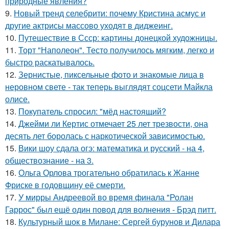
природные явления?
9.
Новый тренд селебрити: почему Кристина асмус и
другие актрисы массово уходят в диджеинг.
10.
Путешествие в Ссср: картины донецкой художницы.
11.
Торт "Наполеон". Тесто получилось мягким, легко и
быстро раскатывалось.
12.
Зернистые, пиксельные фото и знакомые лица в
неровном свете - так теперь выглядят соцсети Майкла
олисе.
13.
Покупатель спросил: "мёд настоящий?
14.
Джейми ли Кертис отмечает 25 лет трезвости, она
десять лет боролась с наркотической зависимостью.
15.
Вики шоу сдала огэ: математика и русский - на 4,
обществознание - на 3.
16.
Ольга Орлова трогательно обратилась к Жанне
Фриске в годовщину её смерти.
17.
У мирры Андреевой во время финала "Ролан
Гаррос" был ещё один повод для волнения - Брэд питт.
18.
Культурный шок в Милане: Сергей бурунов и Дилара