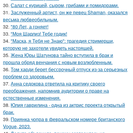
30.
Салат с курицей, сыром, грибами и помидорами.
31.
Заслуженный артист, он же певец Shaman, оказался
весьма любвеобильным.
32.
"80 Лет, а гоняет!
33.
"Моя Шарлиз! Тебе годик!
34.
"Маска, я Тебя не Знаю": трагедия стримерши,
которую не захотели увидеть настоящей.
35.
Жена Юры Шатунова тайно вступила в брак и
прошла обряд венчания с новым возлюбленным.
36.
Том харди берет бессрочный отпуск из-за серьезных
проблем со здоровьем.
37.
Анна седокова ответила на критику своего
преображения, напомнив аудитории о праве на
естественные изменения.
38.
Юлия гаврилина - одна из актрис проекта открытый
брак.
39.
Приянка чопра в февральском номере британского
Vogue, 2023.