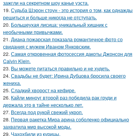
зажгли на секретном шоу канье уэста.
19.
Судьба Шэрон стоун - это история о том, как однажды
решиться и больше никогда не отступать.
20.
Большеухая лисица: уникальный хищник с
необычными привычками.
21.
Диана пожарская показала романтичное фото со
свидания с мужем Иваном Янковским.
22.
Самая откровенная фотосессия дакоты Джонсон для
Calvin Klein.
23.
Вы можете питаться правильно и не худеть.
24.
Свадьбы не будет: Ирина Дубцова бросила своего
жениха.
25.
Сладкий хворост на кефире.
26.
Кайли миноуг второй раз победила рак груди и
держала это в тайне несколько лет.
27.
Всегда под рукой свежий укроп.
28.
Первая ракетка Мира арина соболенко официально
захватила мир высокой моды.
29.
Чахохбили из курицы.