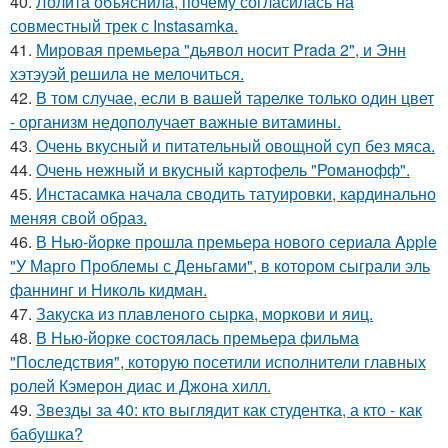
40.
Лолита объяснила, почему согласилась на
совместный трек с Instasamka.
41.
Мировая премьера "дьявол носит Prada 2", и Энн
хэтэуэй решила не мелочиться.
42.
В том случае, если в вашей тарелке только один цвет
- организм недополучает важные витамины.
43.
Очень вкусный и питательный овощной суп без мяса.
44.
Очень нежный и вкусный картофель "Романофф".
45.
Инстасамка начала сводить татуировки, кардинально
меняя свой образ.
46.
В Нью-йорке прошла премьера нового сериала Apple
"У Марго Проблемы с Деньгами", в котором сыграли эль
фаннинг и Николь кидман.
47.
Закуска из плавленого сырка, моркови и яиц.
48.
В Нью-йорке состоялась премьера фильма
"Последствия", которую посетили исполнители главных
ролей Кэмерон диас и Джона хилл.
49.
Звезды за 40: кто выглядит как студентка, а кто - как
бабушка?