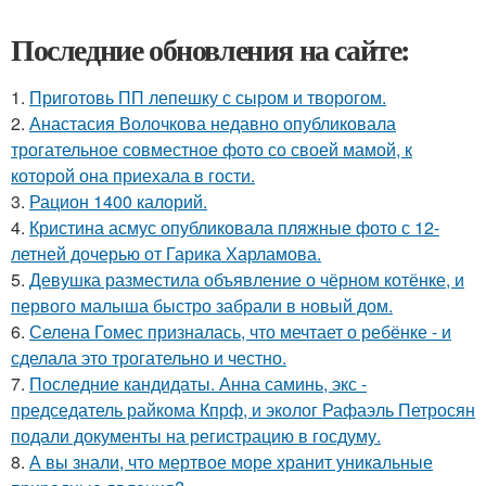
Последние обновления на сайте:
1.
Приготовь ПП лепешку с сыром и творогом.
2.
Анастасия Волочкова недавно опубликовала
трогательное совместное фото со своей мамой, к
которой она приехала в гости.
3.
Рацион 1400 калорий.
4.
Кристина асмус опубликовала пляжные фото с 12-
летней дочерью от Гарика Харламова.
5.
Девушка разместила объявление о чёрном котёнке, и
первого малыша быстро забрали в новый дом.
6.
Селена Гомес призналась, что мечтает о ребёнке - и
сделала это трогательно и честно.
7.
Последние кандидаты. Анна саминь, экс -
председатель райкома Кпрф, и эколог Рафаэль Петросян
подали документы на регистрацию в госдуму.
8.
А вы знали, что мертвое море хранит уникальные