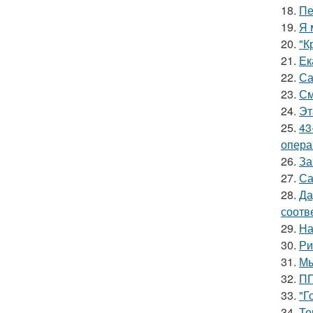
18.
Пе
19.
Я 
20.
"К
21.
Ек
22.
Са
23.
См
24.
Эт
25.
43
опера
26.
За
27.
Са
28.
Да
соотв
29.
На
30.
Ри
31.
Мы
32.
ПП
33.
"Г
34.
То