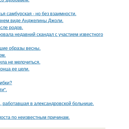
я самбурская - но без взаимности.
шнем виде Анджелины Джоли.
сле родов.
вала недавний скандал с участием известного
чшие образы весны.
ом.
ила не мелочиться.
онца ее цели.
шибки?
и".
а, работавшая в александровской больнице.
моста по неизвестным причинам.