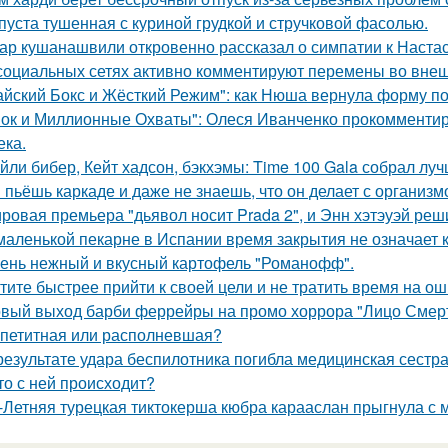
пуста тушенная с куриной грудкой и стручковой фасолью.
ар кушанашвили откровенно рассказал о симпатии к Настась
социальных сетях активно комментируют перемены во вне
айский Бокс и Жёсткий Режим": как Нюша вернула форму по
ок и Миллионные Охваты": Олеся Иванченко прокомментиро
ека.
йли бибер, Кейт хадсон, бэкхэмы: Time 100 Gala собрал лу
 пьёшь каркаде и даже не знаешь, что он делает с организм
ровая премьера "дьявол носит Prada 2", и Энн хэтэуэй реш
маленькой пекарне в Испании время закрытия не означает к
ень нежный и вкусный картофель "Романофф".
тите быстрее прийти к своей цели и не тратить время на о
вый выход барби феррейры на промо хоррора "Лицо Смерт
петитная или располневшая?
результате удара беспилотника погибла медицинская сестр
то с ней происходит?
-Летняя турецкая тиктокерша кюбра карааслан прыгнула с 