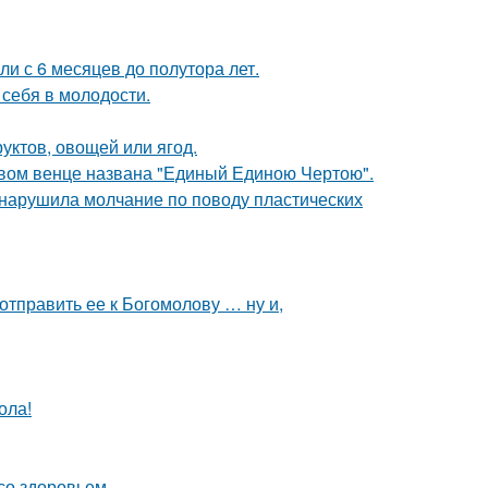
ли с 6 месяцев до полутора лет.
 себя в молодости.
уктов, овощей или ягод.
овом венце названа "Единый Единою Чертою".
, нарушила молчание по поводу пластических
отправить ее к Богомолову … ну и,
ола!
со здоровьем.