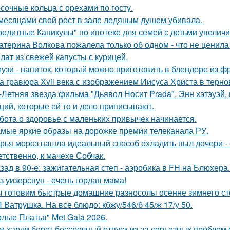
сочные кольца с орехами по госту.
месяцами свой рост в зале ледяным душем убивала.
редитные Каникулы" по ипотеке для семей с детьми увеличи
атерина Волкова пожалела только об одном - что не ценила
лат из свежей капусты с курицей.
узи - напиток, который можно приготовить в блендере из фр
а гравюра Xvii века с изображением Иисуса Христа в терн
-Летняя звезда фильма "Дьявол Носит Prada", Энн хэтэуэй
ций, которые ей то и дело приписывают.
бота о здоровье с маленьких привычек начинается.
мые яркие образы на дорожке премии телеканала РУ.
рья мороз нашла идеальный способ охладить пыл дочери - 
етственно, к мачехе Собчак.
зад в 90-е: зажигательная степ - аэробика в FH на Блюхера.
з уизерспун - очень гордая мама!
 готовим быстрые домашние разносолы осенне зимнего ст
 Ватрушка. На все блюдо: кбжу/546/б 45/ж 17/у 50.
олые Платья" Met Gala 2026.
м харди берет бессрочный отпуск из-за серьезных проблем 