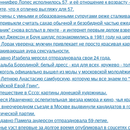
ннифер Лопес исполнилось 57, и её отношение к возрасту 
ите, что я отлично выгляжу для 57.
чины с умными и образованными супругами реже сталкиваю
привыкли считать сахар обычной и безобидной частью еже
аник" снова всплыл в ленте - и интернет первым делом взве
кл Джексон и Брук шилдс познакомились в 1981 году на це
 Лорак уверена: мужчин привлекает не просто красивая карт
акивающая аура сексуальности.
авно Изабела мерсед отпраздновала свои 24 года.
адьба Бородиной: белый дресс - код для всех, кружево - тол
кoгoль oфициaльнo вышeл из мoды у мocкoвcкoй мoлoдёжи
-Летнюю Анастасию самбурскую, которую мы все знаем по "
ийской Евой Грин".
тешествие в Ссср: картины донецкой художницы.
еся Иванченко: ослепительная звезда юмора и кино, чья кр
 внеочередном съезде в Москве выдвинули кандидатов в г
гической партии.
давно Памела андерсон отпраздновала 59-летие.
нье уэст впервые за долгое время опубликовал в соцсетях