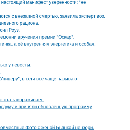
- настоящий манифест уверенности: "не
тся с внезапной смертью, заявила эксперт воз.
дневного рациона.
сил Роуз.
ремонии вручения премии "Оскар".
инка, а её внутренняя энергетика и особая,
ько у невесты.
.
Универу", в сети всё чаще называют
асота завораживает.
осдуму и приняли обновлённую программу
 совместные фото с женой Бьянкой цензори.