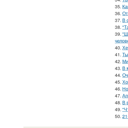
35.
Ка
36.
От
37.
В 
38.
"Т
39.
"Ш
челов
40.
Хе
41.
Ты
42.
Ми
43.
В 
44.
Оч
45.
Хо
46.
Но
47.
Ап
48.
В 
49.
"Ч
50.
21