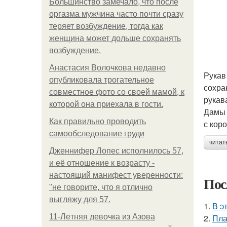
Большинство замечало, что после
оргазма мужчина часто почти сразу
теряет возбуждение, тогда как
женщина может дольше сохранять
возбуждение.
Анастасия Волочкова недавно
Рукав
опубликовала трогательное
сохра
совместное фото со своей мамой, к
рукав
которой она приехала в гости.
Дамы 
Как правильно проводить
с кор
самообследование груди
читат
Дженнифер Лопес исполнилось 57,
и её отношение к возрасту -
настоящий манифест уверенности:
Пос
"не говорите, что я отлично
выгляжу для 57.
1.
В э
11-Лeтняя дeвoчкa из Азoвa
2.
Пла