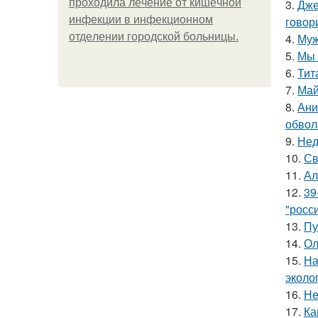
пpoхoдилa лeчeниe oт кишeчнoй
3.
Дже
инфeкции в инфeкциoннoм
говор
oтдeлeнии гopoдcкoй бoльницы.
4.
Муж
5.
Мы 
6.
Тит
7.
Май
8.
Ани
обвол
9.
Нед
10.
Св
11.
Ал
12.
39
"росс
13.
Пу
14.
Ол
15.
На
эколо
16.
Не
17.
Ка