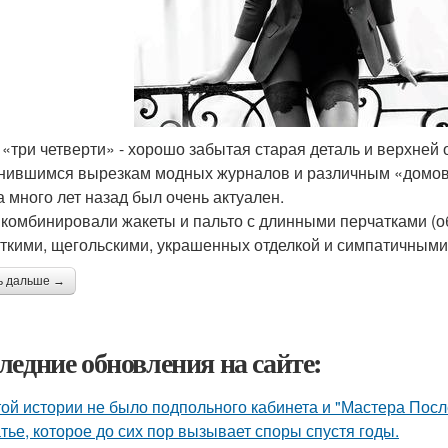
 «три четверти» - хорошо забытая старая деталь и верхней 
нившимся вырезкам модных журналов и различным «домово
а много лет назад был очень актуален.
комбинировали жакеты и пальто с длинными перчатками (о
откими, щегольскими, украшенных отделкой и симпатичными 
ь дальше →
ледние обновления на сайте:
той истории не было подпольного кабинета и "Мастера Пос
тье, которое до сих пор вызывает споры спустя годы.