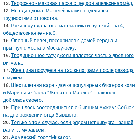
12.
Творожно - маковая пасха с цедрой апельсина&мёд.
13.
Не один дома: Маколей калкин поделился
трудностями отцовства.
14.
Вики шоу сдала огэ: математика и русский - на 4,
обществознание - на 3.
15.
Оперный певец поссорился с дамой сердца и
прыгнул с моста в Москву-реку.
16.
Традиционное тату джоли является частью древнего
ритуала.
17.
Женщина похудела на 125 килограмм после развода
с мужем.
18.
Шестилетняя варя - дочка популярных блогеров коли
и Марины из блога "Женат на Марине" - наконец
добилась своего.
19.
Пришлось воссоединиться с бывшим мужем: Собчак
на дне рождении отца бывшего.
20.
Только в том случае, если рядом нет хирурга - зашей
рану … муравьем.
21.
Армянский торт "Микадо".