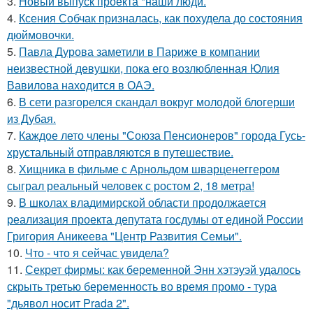
3.
Новый выпуск проекта "наши люди.
4.
Ксения Собчак призналась, как похудела до состояния
дюймовочки.
5.
Павла Дурова заметили в Париже в компании
неизвестной девушки, пока его возлюбленная Юлия
Вавилова находится в ОАЭ.
6.
В сети разгорелся скандал вокруг молодой блогерши
из Дубая.
7.
Каждое лето члены "Союза Пенсионеров" города Гусь-
хрустальный отправляются в путешествие.
8.
Хищника в фильме с Арнольдом шварценеггером
сыграл реальный человек с ростом 2, 18 метра!
9.
В школах владимирской области продолжается
реализация проекта депутата госдумы от единой России
Григория Аникеева "Центр Развития Семьи".
10.
Что - что я сейчас увидела?
11.
Секрет фирмы: как беременной Энн хэтэуэй удалось
скрыть третью беременность во время промо - тура
"дьявол носит Prada 2".