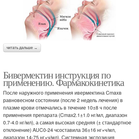
читать дальше →
Бивермектин инструкция по
применению. Фармакокинетика
После наружного применения ивермектина Cmaxв
равновесном состоянии (после 2 недель лечения) в
плазме крови отмечались в течение 10±8 ч после
применения препарата (Cmax2.1±1.0 нг/мл, диапазон
0.7-4.0 нг/мл), а самая высокая средняя (± стандартное
отклонение) AUC0-24 чсоставила 36±16 нг×ч/мл,
диапазон 14-75 нг×ч/мл). Системная экспозиция