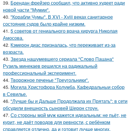
39.
Брендан фрейзер сообщил, что активно худеет ради
новой части "Мумии".
40.
"Корабли Чумы". В XVI - Xviii веках санитарное
состояние судов было крайне низким.
41.
5 советов от гениального врача хирурга Николая
Амосова.
42.
Кэмерон диас призналась, что переживает из-за
возраста.
43.
Звезда нашумевшего сериала "Слово Пацана"
Рузиль минекаев решился на радикальный
профессиональный эксперимент.
44.
Творожное печенье "Треугольники".
45.
Могила Христофора Колумба, Кафедральныи собор
в Севилье.
46.
"Лучше бы и Дальше Продолжала их Прятать": в сети
обсудили внешность сыновей Шерон стоун.
47.
Со стороны мой муж кажется идеальным: не пьёт, не
курит, не даёт поводов для ревности, с ребёнком
справляется отлично, да и готовит лучше многих.