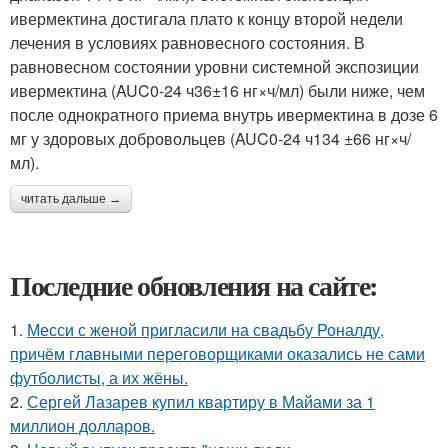
ивермектина достигала плато к концу второй недели
лечения в условиях равновесного состояния. В
равновесном состоянии уровни системной экспозиции
ивермектина (AUC0-24 ч36±16 нг×ч/мл) были ниже, чем
после однократного приема внутрь ивермектина в дозе 6
мг у здоровых добровольцев (AUC0-24 ч134 ±66 нг×ч/
мл).
читать дальше →
Последние обновления на сайте:
1.
Месси с женой пригласили на свадьбу Роналду,
причём главными переговорщиками оказались не сами
футболисты, а их жёны.
2.
Сергей Лазарев купил квартиру в Майами за 1
миллион долларов.