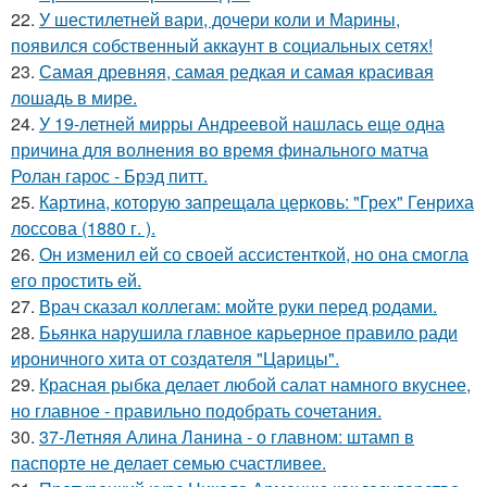
22.
У шестилетней вари, дочери коли и Марины,
появился собственный аккаунт в социальных сетях!
23.
Самая древняя, самая редкая и самая красивая
лошадь в мире.
24.
У 19-летней мирры Андреевой нашлась еще одна
причина для волнения во время финального матча
Ролан гарос - Брэд питт.
25.
Картина, которую запрещала церковь: "Грех" Генриха
лоссова (1880 г. ).
26.
Он изменил ей со своей ассистенткой, но она смогла
его простить ей.
27.
Врач сказал коллегам: мойте руки перед родами.
28.
Бьянка нарушила главное карьерное правило ради
ироничного хита от создателя "Царицы".
29.
Красная рыбка делает любой салат намного вкуснее,
но главное - правильно подобрать сочетания.
30.
37-Летняя Алина Ланина - о главном: штамп в
паспорте не делает семью счастливее.