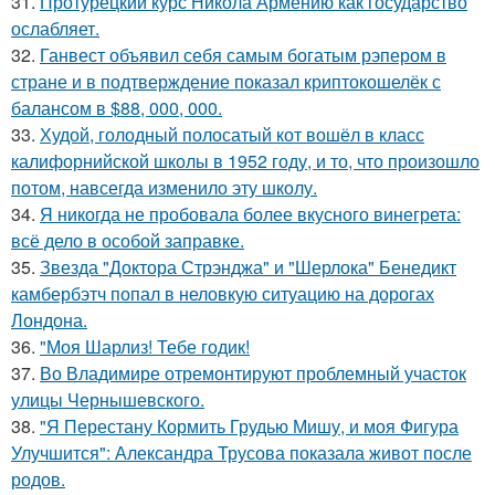
31.
Протурецкий курс Никола Армению как государство
ослабляет.
32.
Ганвест объявил себя самым богатым рэпером в
стране и в подтверждение показал криптокошелёк с
балансом в $88, 000, 000.
33.
Худой, голодный полосатый кот вошёл в класс
калифорнийской школы в 1952 году, и то, что произошло
потом, навсегда изменило эту школу.
34.
Я никогда не пробовала более вкусного винегрета:
всё дело в особой заправке.
35.
Звезда "Доктора Стрэнджа" и "Шерлока" Бенедикт
камбербэтч попал в неловкую ситуацию на дорогах
Лондона.
36.
"Моя Шарлиз! Тебе годик!
37.
Во Владимире отремонтируют проблемный участок
улицы Чернышевского.
38.
"Я Перестану Кормить Грудью Мишу, и моя Фигура
Улучшится": Александра Трусова показала живот после
родов.