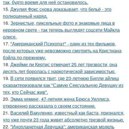
так, будто время для неё остановилось.
15.
Джулия Фокс снова доказывает, что бельё - это
полноценный наряд.
16.
Зернистые, пиксельные фото и знакомые лица в
неровном свете - так теперь выглядят соцсети Майкла
олисе.
17.
"Американский Психопат" - один из тех фильмов,
после которых уже невозможно смотреть на Кристиана
бэйла по-прежнему.
18.
Джейми ли Кертис отмечает 25 лет трезвости, она
десять лет боролась с наркотической зависимостью.
19.
В сети появился твит, где 23-летнюю Билли айлиш
охарактеризовали как "Самую Сексуальную Девушку из
тех, кто Сейчас жив".
20.
Эмма хеминг, 47-летняя жена Брюса Уиллиса,
откровенно рассказала о своем состоянии.
21.
Василий Вакуленко, известный как баста, признался,
что уже почти 23 года живет абсолютно трезвой жизнью.
22.
"Инопланетная Девушка": американская модель