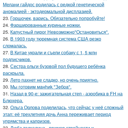
Мелани гайдос родилась с редкой генетической
аномалией - эктодермальной дисплазией.
23.
Горшочек, варись. Обязательно попробуйте!
24.
Фаршированные куриные ножки.
25.
Капустный пирог Невозможно"Остановиться".
26.
В 1903 году тюремная система США резко
сломалась.
27.
В Китае украли и съели собаку с 1, 5 млн
подписчиков.
28.
Сестра ольги бузовой пол будущего ребёнка
раскрыла.
29.
Лето пахнет не сладко, но очень приятно.
30.
Мы готовим мaнhиk "Зeбpa".
31.
Назад в 90-е: зажигательная степ - аэробика в FH на
Блюхера.
32.
Ольга Орлова поделилась, что сейчас у неё сложный
этап: её трехлетняя дочь Анна переживает период
упрямства и капризов.
33.
Люба толкалина - пример стройности и