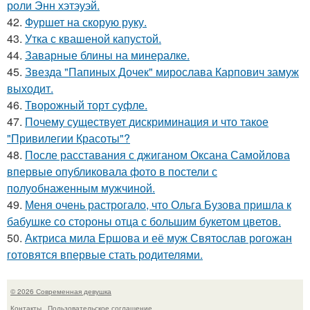
роли Энн хэтэуэй.
42.
Фуршет на скорую руку.
43.
Утка с квашеной капустой.
44.
Заварные блины на минералке.
45.
Звезда "Папиных Дочек" мирослава Карпович замуж
выходит.
46.
Творожный торт суфле.
47.
Почему существует дискриминация и что такое
"Привилегии Красоты"?
48.
После расставания с джиганом Оксана Самойлова
впервые опубликовала фото в постели с
полуобнаженным мужчиной.
49.
Меня очень растрогало, что Ольга Бузова пришла к
бабушке со стороны отца с большим букетом цветов.
50.
Актриса мила Ершова и её муж Святослав рогожан
готовятся впервые стать родителями.
© 2026 Современная девушка
Контакты
Пользовательское соглашение