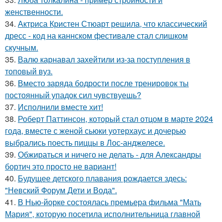
женственности.
34.
Актриса Кристен Стюарт решила, что классический
дресс - код на каннском фестивале стал слишком
скучным.
35.
Валю карнавал захейтили из-за поступления в
топовый вуз.
36.
Вместо заряда бодрости после тренировок ты
постоянный упадок сил чувствуешь?
37.
Исполнили вместе хит!
38.
Роберт Паттинсон, который стал отцом в марте 2024
года, вместе с женой сьюки уотерхаус и дочерью
выбрались поесть пиццы в Лос-анджелесе.
39.
Обжираться и ничего не делать - для Александры
бортич это просто не вариант!
40.
Будущее детского плавания рождается здесь:
"Невский Форум Дети и Вода".
41.
В Нью-йорке состоялась премьера фильма "Мать
Мария", которую посетила исполнительница главной