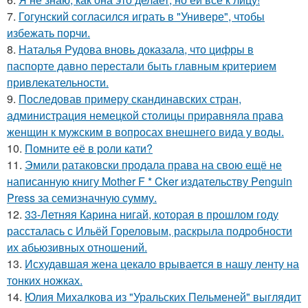
7.
Гогунский согласился играть в "Универе", чтобы
избежать порчи.
8.
Наталья Рудова вновь доказала, что цифры в
паспорте давно перестали быть главным критерием
привлекательности.
9.
Последовав примеру скандинавских стран,
администрация немецкой столицы приравняла права
женщин к мужским в вопросах внешнего вида у воды.
10.
Помните её в роли кати?
11.
Эмили ратаковски продала права на свою ещё не
написанную книгу Mother F * Cker издательству Penguin
Press за семизначную сумму.
12.
33-Летняя Карина нигай, которая в прошлом году
рассталась с Ильёй Гореловым, раскрыла подробности
их абьюзивных отношений.
13.
Исхудавшая жена цекало врывается в нашу ленту на
тонких ножках.
14.
Юлия Михалкова из "Уральских Пельменей" выглядит