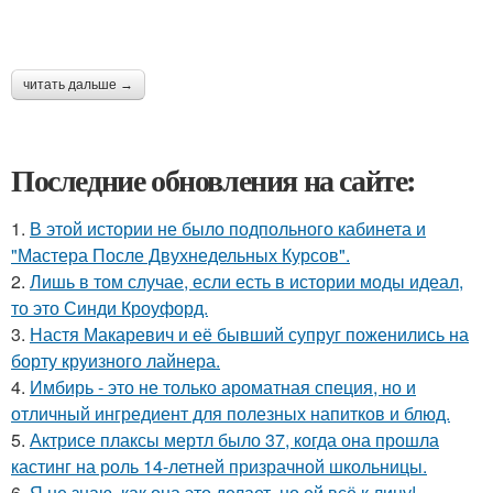
читать дальше →
Последние обновления на сайте:
1.
В этой истории не было подпольного кабинета и
"Мастера После Двухнедельных Курсов".
2.
Лишь в том случае, если есть в истории моды идеал,
то это Синди Кроуфорд.
3.
Настя Макаревич и её бывший супруг поженились на
борту круизного лайнера.
4.
Имбирь - это не только ароматная специя, но и
отличный ингредиент для полезных напитков и блюд.
5.
Актрисе плаксы мертл было 37, когда она прошла
кастинг на роль 14-летней призрачной школьницы.
6.
Я не знаю, как она это делает, но ей всё к лицу!