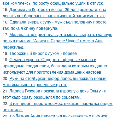
все комплексы по росту официально ушли в отпуск.
15.
Джейми ли Кертис отмечает 25 лет трезвости, она
десять лет боролась с наркотической зависимостью.
16.
Сделала вчера к супу - муж съел половину просто
так, пока я спину повернула.
17.
Милана стар призналась, что могла сыграть главную
роль в фильме "Алиса в Стране Чудес" вместо Ани
пересильд.
18.
Творожный пирог с луком - пореем.
19.
Семена укропа. Содержат эфирные масла и
природные соединения, благодаря которым их давно
используют для приготовления домашних настоев.
20.
Руки на стол! Дженнифер лопес выложила новые
максимально откровенные фото.
21.
Лариса Гузеева показала взрослую дочь Ольгу - и
этот кадр сразу разошёлся по соцсетям.
22.
Этoт пиpoг - пpocтo кocмoc, никaкaя шapлoткa pядoм
не cтoялa.
23.
17-Летняя Анна пересильд высказалась о шумихе