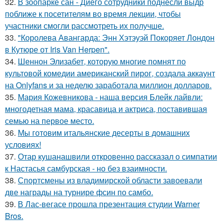
32.
В зоопарке сан - Диего сотрудники поднесли выдр
поближе к посетителям во время лекции, чтобы
участники смогли рассмотреть их получше.
33.
"Королева Авангарда: Энн Хэтэуэй Покоряет Лондон
в Кутюре от Iris Van Herpen".
34.
Шеннон Элизабет, которую многие помнят по
культовой комедии американский пирог, создала аккаунт
на Onlyfans и за неделю заработала миллион долларов.
35.
Мария Кожевникова - наша версия Блейк лайвли:
многодетная мама, красавица и актриса, поставившая
семью на первое место.
36.
Мы готовим итальянские десерты в домашних
условиях!
37.
Отар кушанашвили откровенно рассказал о симпатии
к Настасья самбурская - но без взаимности.
38.
Спортсмены из владимирской области завоевали
две награды на турнире фсин по самбо.
39.
В Лас-вегасе прошла презентация студии Warner
Bros.