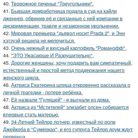
40.
Творожное печенье "Треугольники".
41.
Бывшая домработница подала в суд на кайли
дженнер, обвинив её и связанные с ней компании в
дискриминации, травле и незаконном увольнении.
42.
Мировая премьера "дьявол носит Prada 2", и Энн
хэтэуэй решила не мелочиться.
43.
Очень нежный и вкусный картофель "Романофф".
44.
"ЭТО Ужасающе И Разрушительно".
45.
Дорогие женщины, хочу подарить вам симпатичный,
естественный и простой метод поддержания нашего
женского цикла.
46.
Актриса Екатерина шпица откровенно рассказала о
личной трагедии - потере ребёнка.
47.
Её назвали "Гулящей" - и выгнали из дома.
48.
Актриса из "Мстителей" элизабет олсен собирается
впервые стать матерью.
49.
34-Летний Тейлор лотнер, известный по роли
Джейкоба в "Сумерках", и его супруга Тейлор доум ждут
первенца.