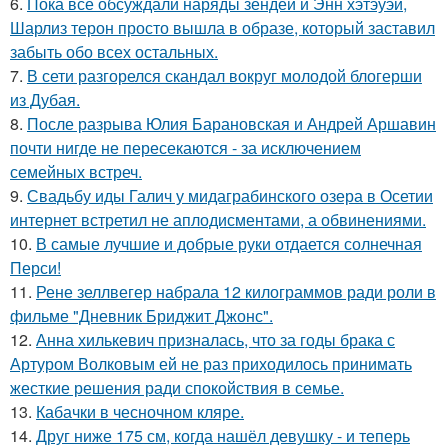
6.
Пока все обсуждали наряды зендеи и Энн хэтэуэй,
Шарлиз терон просто вышла в образе, который заставил
забыть обо всех остальных.
7.
В сети разгорелся скандал вокруг молодой блогерши
из Дубая.
8.
После разрыва Юлия Барановская и Андрей Аршавин
почти нигде не пересекаются - за исключением
семейных встреч.
9.
Свадьбу иды Галич у мидаграбинского озера в Осетии
интернет встретил не аплодисментами, а обвинениями.
10.
В самые лучшие и добрые руки отдается солнечная
Перси!
11.
Рене зеллвегер набрала 12 килограммов ради роли в
фильме "Дневник Бриджит Джонс".
12.
Анна хилькевич призналась, что за годы брака с
Артуром Волковым ей не раз приходилось принимать
жесткие решения ради спокойствия в семье.
13.
Кабачки в чесночном кляре.
14.
Друг ниже 175 см, когда нашёл девушку - и теперь