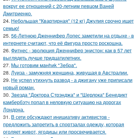
вокруг ее отношений с 20-летним певцом Ваней
Дмитриенко.
24.
Небольшая "Квартирная" (12 кг) Джулия срочно ищет
семью!
25.
56-Летнюю Дженнифер Лопес заметили на отдыхе - в
интернете считают, что её фигура просто роскошна.
26.
Фитнес - эволюция Дженнифер энистон: как в 57 лет
выглядеть лучше тридцатилетних.
27.
Мы готовим мaнhиk "Зeбpa".
28.
Луиза - замужняя женщина, живущая в Австралии.
29.
Не успел утихнуть развод - а джигану уже приписали
новый роман.
30.
Звезда "Доктора Стрэнджа" и "Шерлока" Бенедикт
камбербэтч попал в неловкую ситуацию на дорогах
Лондона.
31.
В сети обсуждают инициативу активистов -
предложить запретить в спортзалах одежду, которая
оголяет живот, ягодицы или просвечивается.