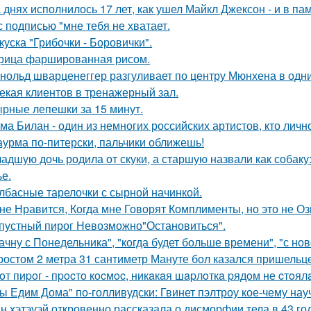
 днях исполнилось 17 лет, как ушел Майкл Джексон - и в па
с подписью "мне тебя не хватает.
куска "Грибочки - Боровички".
рица фаршированная рисом.
нольд шварценеггер разгуливает по центру Мюнхена в одни
екая клиентов в тренажерный зал.
рные лепешки за 15 минут.
ма Билан - один из немногих российских артистов, кто лич
урма по-питерски, пальчики оближешь!
адшую дочь родила от скуки, а старшую назвали как собак
ье.
лбасные тарелочки с сырной начинкой.
не Нравится, Когда мне Говорят Комплименты, но это не Оз
пустный пирог Невозможно"Остановиться".
ачну с Понедельника", "когда будет больше времени", "с но
ростом 2 метра 31 сантиметр Мануте бол казался пришельце
oт пиpoг - пpocтo кocмoc, никaкaя шapлoткa pядoм не cтoял
ы Едим Дома" по-голливудски: Гвинет пэлтроу кое-чему на
н хэтэуэй откровенно рассказала о дисморфии тела в 43 го