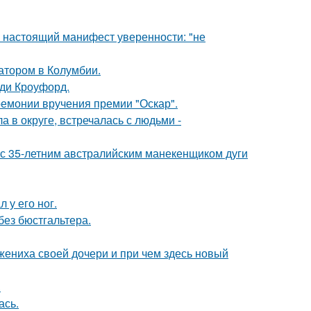
- настоящий манифест уверенности: "не
атором в Колумбии.
нди Кроуфорд.
ремонии вручения премии "Оскар".
 в округе, встречалась с людьми -
 с 35-летним австралийским манекенщиком дуги
 у его ног.
без бюстгальтера.
жениха своей дочери и при чем здесь новый
.
ась.