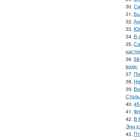
30.
Си
31.
Бь
32.
Ан
33.
Юл
34.
В 
35.
Са
насто
36.
58
виде.
37.
Пе
38.
Не
39.
Во
Столь
40.
45
41.
Фл
42.
В 
Энн х
43.
Пт