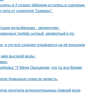
сцены в 3 сезоне эйфории остались в сценарии.
 хита от создателя "Царицы".
птации мультфильма - звереполис.
жаренных грибов сытный, ароматный и по-
, и это всё сильнее отражается на её внешнем
 мир высокой моды.
оман.
Диброва: "У Меня Ощущение, что ты все Время
огих буквально отвисла челюсть.
орую посетила исполнительница главной роли