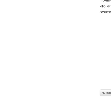
что к
ослож
читат