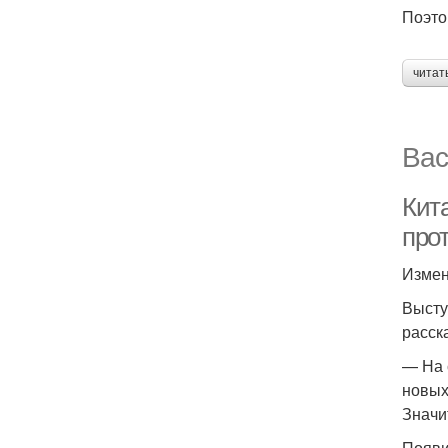
Поэто
читат
Вас
Кит
про
Измен
Высту
расск
— На 
новых
Значи
Появи