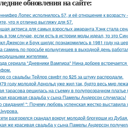
ледние обновления на сайте:
ннифер Лопес исполнилось 57, и её отношение к возрасту 
ите, что я отлично выгляжу для 57.
шая актриса для самых взрослых амаранта Хэнк стала сен
ь в том случае, если есть в истории моды идеал, то это Си
кл Джексон и Брук шилдс познакомились в 1981 году на це
а саминь по просьбе кольчугинцев в выходной день работала
нодушными жителями.
здa сериала "Дневники Вампира" Нина добрев встречается
ефом.
ор со свадьбы Тейлор свифт по $25 за штуку распродали.
979 году молодой Арнольд уже жил так, будто весь мир лежал
ая тарасова решилась на съемку в полупрозрачном платье 
кая красивая свадьба у сына Памелы Андерсон случилась!
о свидания! ": Почему любовь успенская жестко выставила 
Шнурова.
сети разгорелся скандал вокруг молодой блогерши из Дубая
кая же красивая свадьба у сына Памелы Андерсон получил