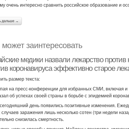
му очень интересно сравнить российское образование и о
ь дальше →
 может заинтересовать
айские медики назвали лекарство против 
тив коронавируса эффективно старое лека
ить размер текста:
пая на пресс-конференции для избранных СМИ, включая и
азал об успехах своей страны в борьбе с эпидемией корона
сегодняшний день появились позитивные изменения. Ежед
 случаев заражения лишь несколько сотен (три недели назад
тельно снизилась смертность.
лись новые способы лечения. Найдены лекарства, имеющи