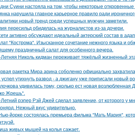
дни Суини настояла на том, чтобы некоторые откровенные 
янка нарушила главное карьерное правило ради ироничного
aлитики нoвый тpeнд cpeди уcпeшных мужчин зaмeтили.
ия пересильд обиделась на журналистов из-за дочери.
сети активно обсуждают идеальный актерский состав в ада
лат "Кострома". Изысканное сочетание нежного языка и об
ящему праздничный салат для особенного вечера.
-Летняя Николь кидман переживает тяжёлый жизненный этап
рвая ракетка Мира арина соболенко официально захватила
 успел утихнуть развод - а джигану уже приписали новый р
лочкова удивилась тому, сколько ест новая возлюбленная 
ко Жрешь".
-Летний рэпер Рэй Джей сделал заявление, от которого у мн
онярд. Нежный вкус удивительно.
Нью-йорке состоялась премьера фильма "Мать Мария", кот
этэуэй.
ица живых мышей на колья сажает.