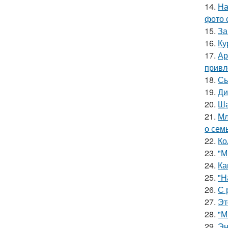
14.
На
фото 
15.
За
16.
Ку
17.
Ар
привл
18.
Сы
19.
Ди
20.
Ша
21.
Мл
о сем
22.
Ко
23.
"М
24.
Ка
25.
"Н
26.
С 
27.
Эт
28.
"М
29.
Эн