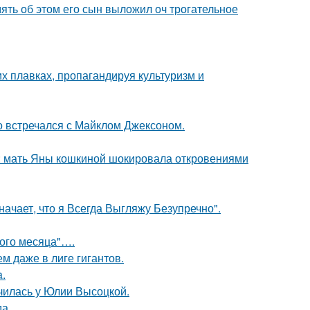
мять об этом его сын выложил оч трогательное
х плавках, пропагандируя культуризм и
но встречался с Майклом Джексоном.
у: мать Яны кошкиной шокировала откровениями
начает, что я Всегда Выгляжу Безупречно".
вого месяца"….
м даже в лиге гигантов.
a.
училась у Юлии Высоцкой.
да.