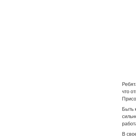
Ребят
что о
Присо
Быть 
сильн
работ
В сво