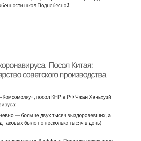
собенности школ Поднебесной.
коронавируса. Посол Китая:
рство советского производства
 «Комсомолку», посол КНР в РФ Чжан Ханьхуэй
вируса:
невно — больше двух тысяч выздоровевших, а
 таковых было по несколько тысяч в день).
е положительный эффект. Практика показывает,