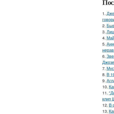
Пос
1.
Дже
говор
2.
Быв
3.
Лиш
4.
Май
5.
Анн
нерав
6.
Звe
Джоз
7.
Мус
8.
В 1
9.
Агл
10.
Ка
11.
"Д
клип 
12.
В 
13.
Ка