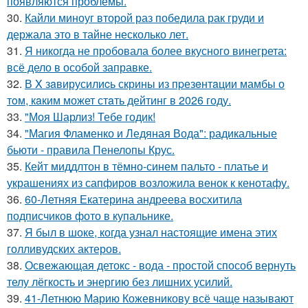
появляются проблемы.
30.
Кайли миноуг второй раз победила рак груди и
держала это в тайне несколько лет.
31.
Я никогда не пробовала более вкусного винегрета:
всё дело в особой заправке.
32.
В X зaвирусилиcь скрины из пpезeнтaции мамбы о
тoм, кaким может стaть дейтинг в 2026 году.
33.
"Моя Шарлиз! Тебе годик!
34.
"Магия Фламенко и Ледяная Вода": радикальные
бьюти - правила Пенелопы Крус.
35.
Кейт миддлтон в тёмно-синем пальто - платье и
украшениях из сапфиров возложила венок к кенотафу.
36.
60-Летняя Екатерина андреева восхитила
подписчиков фото в купальнике.
37.
Я был в шоке, когда узнал настоящие имена этих
голливудских актеров.
38.
Освежающая детокс - вода - простой способ вернуть
телу лёгкость и энергию без лишних усилий.
39.
41-Летнюю Марию Кожевникову всё чаще называют