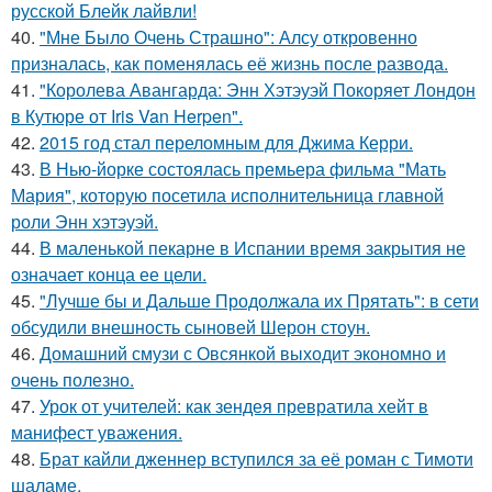
русской Блейк лайвли!
40.
"Мне Было Очень Страшно": Алсу откровенно
призналась, как поменялась её жизнь после развода.
41.
"Королева Авангарда: Энн Хэтэуэй Покоряет Лондон
в Кутюре от Iris Van Herpen".
42.
2015 год стал переломным для Джима Керри.
43.
В Нью-йорке состоялась премьера фильма "Мать
Мария", которую посетила исполнительница главной
роли Энн хэтэуэй.
44.
В маленькой пекарне в Испании время закрытия не
означает конца ее цели.
45.
"Лучше бы и Дальше Продолжала их Прятать": в сети
обсудили внешность сыновей Шерон стоун.
46.
Домашний смузи с Овсянкой выходит экономно и
очень полезно.
47.
Урок от учителей: как зендея превратила хейт в
манифест уважения.
48.
Брат кайли дженнер вступился за её роман с Тимоти
шаламе.