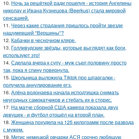
10.
Ночь за решёткой ради поцелуя - история Ангелины
николау и Ивана Кузнецова (Beerkus) стала мировой
сенсацией.
11.
Через какие страдания пришлось пройти звезде
нашумевшей "Вершины"?
12.
Кабачки в чесночном кляре.
13.
Голливудские звёзды, которые выглядят как боги,
используют это!
14.
Сделала вчера к супу - муж съел половину просто
так, пока я спину повернула.
15.
Школьница выложила Tiktok про шпаргалки -
получила аннулирование егэ.
16.
Алёна водонаева начала исподтишка снимать
неугодных самокатчиков и стебать их в сторис.
17.
На матче сборной США камера показала двух
девушек - и футбол отошёл на второй план.
18.
Женщина похудела на 125 килограмм после развода
с мужем.
19.
Метис немецкой овчарки АСЯ срочно любящую