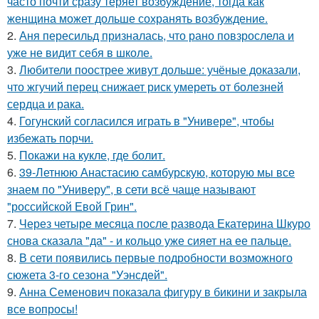
часто почти сразу теряет возбуждение, тогда как
женщина может дольше сохранять возбуждение.
2.
Аня пересильд призналась, что рано повзрослела и
уже не видит себя в школе.
3.
Любители поострее живут дольше: учёные доказали,
что жгучий перец снижает риск умереть от болезней
сердца и рака.
4.
Гогунский согласился играть в "Универе", чтобы
избежать порчи.
5.
Покажи на кукле, где болит.
6.
39-Летнюю Анастасию самбурскую, которую мы все
знаем по "Универу", в сети всё чаще называют
"российской Евой Грин".
7.
Через четыре месяца после развода Екатерина Шкуро
снова сказала "да" - и кольцо уже сияет на ее пальце.
8.
В сети появились первые подробности возможного
сюжета 3-го сезона "Уэнсдей".
9.
Анна Семенович показала фигуру в бикини и закрыла
все вопросы!