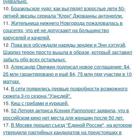
буквально.
10.
Бразильское чудо: как выглядят взрослые дети 50-
летней звезды сериала "Клон" Джованны антонелли.
11.
Жительница нижнего Новгорода пожаловалась в
соцсетях, что её не допускают на большинство
каруселей и качелей.
12.
Пока все обсуждали наряды зендеи и Энн хэтэуэй,
Шарлиз терон просто вышла в образе, который заставил
забыть обо всех остальных.
13.
Александр Овечкин подписал новое соглашение: $4,
25 млн гарантировано и ещё $4, 75 млн при участии в 10
матчах.
14.
В сети появились первые подробности возможного
сюжета 3-го сезона "Уэнсдей".
15.
Киш с грибами и курицей.
16.
52-Летняя актриса Ксения Раппопорт заявила, что в
российском кино нет места для женщин после 50 лет.
17.
В Москве прошел съезд "Единой России", на котором
утвердили партийных кандидатов на предстоящих в