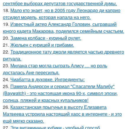
сентябре выборах депутатов государственной думы.
18.
Мало кто знает, но в 2005 году Леонардо ди каприо
отсидел модель, которая напала на него.
19.
Известный актер Александр Головин, сыгравший
юного кадета Макарова, поделился семейным счастьем.
20.
Замена колбасе - куриный рулет.
21.
Жюльен с курицей и грибами.
22.
Традиционное тату джоли является частью древнего
ритуала.
23.
Милана стар могла сыграть Алису … но роль
досталась Ане пересильд.
24.
Чиабатта в духовке. Ингредиенты:
25.
Памела Андерсон и сериал "Спасатели Малибу"
(Baywatch) - это настоящая икона 90-х, символ эпохи,
солнца, пляжей и красных купальников!
26.
Казахстанская прыгунья в высоту Елизавета
Матвеева устроила настоящий хаос в интернете - и это
ещё мягко сказано.
27.
Эти витаминные кубики - удобный способ.