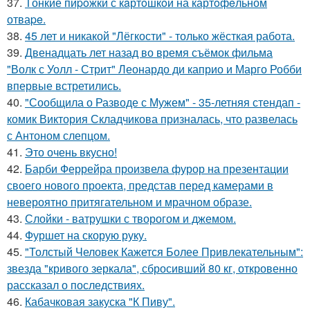
37.
Tонкие пиpoжки с кaртoшкoй на картoфeльном
отваpe.
38.
45 лет и никакой "Лёгкости" - только жёсткая работа.
39.
Двенадцать лет назад во время съёмок фильма
"Волк с Уолл - Стрит" Леонардо ди каприо и Марго Робби
впервые встретились.
40.
"Сообщила о Разводе с Мужем" - 35-летняя стендап -
комик Виктория Складчикова призналась, что развелась
с Антоном слепцом.
41.
Это очень вкусно!
42.
Барби Феррейра произвела фурор на презентации
своего нового проекта, представ перед камерами в
невероятно притягательном и мрачном образе.
43.
Слойки - ватрушки с творогом и джемом.
44.
Фуршет на скорую руку.
45.
"Толстый Человек Кажется Более Привлекательным":
звезда "кривого зеркала", сбросивший 80 кг, откровенно
рассказал о последствиях.
46.
Кабачковая закуска "К Пиву".