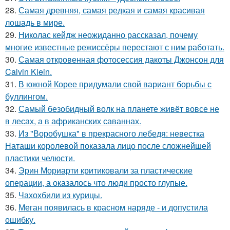
28.
Самая древняя, самая редкая и самая красивая
лошадь в мире.
29.
Николас кейдж неожиданно рассказал, почему
многие известные режиссёры перестают с ним работать.
30.
Самая откровенная фотосессия дакоты Джонсон для
Calvin Klein.
31.
В южной Корее придумали свой вариант борьбы с
буллингом.
32.
Самый безобидный волк на планете живёт вовсе не
в лесах, а в африканских саваннах.
33.
Из "Воробушка" в прекрасного лебедя: невестка
Наташи королевой показала лицо после сложнейшей
пластики челюсти.
34.
Эрин Мориарти критиковали за пластические
операции, а оказалось что люди просто глупые.
35.
Чахохбили из курицы.
36.
Меган появилась в красном наряде - и допустила
ошибку.