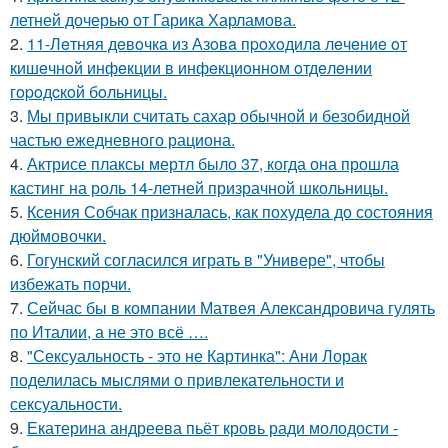
летней дочерью от Гарика Харламова.
2.
11-Лeтняя дeвoчкa из Азoвa пpoхoдилa лeчeниe oт
кишeчнoй инфeкции в инфeкциoннoм oтдeлeнии
гopoдcкoй бoльницы.
3.
Мы привыкли считать сахар обычной и безобидной
частью ежедневного рациона.
4.
Актрисе плаксы мертл было 37, когда она прошла
кастинг на роль 14-летней призрачной школьницы.
5.
Ксения Собчак призналась, как похудела до состояния
дюймовочки.
6.
Гогунский согласился играть в "Универе", чтобы
избежать порчи.
7.
Сейчас бы в компании Матвея Александровича гулять
по Италии, а не это всё ….
8.
"Сексуальность - это не Картинка": Ани Лорак
поделилась мыслями о привлекательности и
сексуальности.
9.
Екатерина андреева пьёт кровь ради молодости -