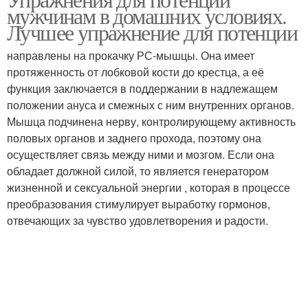
мужчинам в домашних условиях.
простаты
массажа
Лучшее упражнение для потенции
направлены на прокачку РС-мышцы. Она имеет
Упражнения для
Упражнения для
протяженность от лобковой кости до крестца, а её
повышения
быстрого поднятия
функция заключается в поддержании в надлежащем
положении ануса и смежных с ним внутренних органов.
Мышца подчинена нерву, контролирующему активность
половых органов и заднего прохода, поэтому она
Упражнения при
Физические упражнения
осуществляет связь между ними и мозгом. Если она
аденоме
обладает должной силой, то является генератором
жизненной и сексуальной энергии , которая в процессе
преобразования стимулирует выработку гормонов,
Эффективные
отвечающих за чувство удовлетворения и радости.
Основные упражнения
упражнения