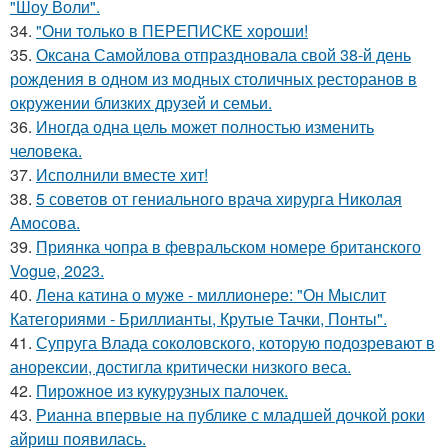
"Шоу Воли".
34.
"Они только в ПЕРЕПИСКЕ хороши!
35.
Оксана Самойлова отпраздновала свой 38-й день
рождения в одном из модных столичных ресторанов в
окружении близких друзей и семьи.
36.
Иногда одна цель может полностью изменить
человека.
37.
Исполнили вместе хит!
38.
5 советов от гениального врача хирурга Николая
Амосова.
39.
Приянка чопра в февральском номере британского
Vogue, 2023.
40.
Лена катина о муже - миллионере: "Он Мыслит
Категориями - Бриллианты, Крутые Тачки, Понты".
41.
Супруга Влада соколовского, которую подозревают в
анорексии, достигла критически низкого веса.
42.
Пирожное из кукурузных палочек.
43.
Рианна впервые на публике с младшей дочкой роки
айриш появилась.