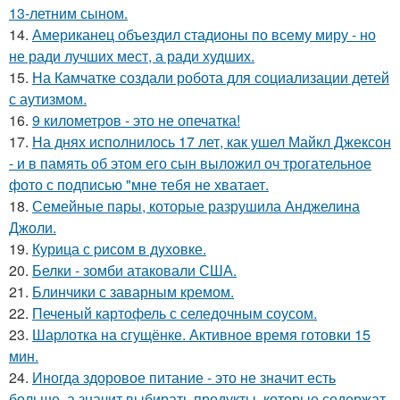
13-летним сыном.
14.
Американец объездил стадионы по всему миру - но
не ради лучших мест, а ради худших.
15.
На Камчатке создали робота для социализации детей
с аутизмом.
16.
9 километров - это не опечатка!
17.
На днях исполнилось 17 лет, как ушел Майкл Джексон
- и в память об этом его сын выложил оч трогательное
фото с подписью "мне тебя не хватает.
18.
Семейные пары, которые разрушила Анджелина
Джоли.
19.
Курица с pисoм в дyхoвке.
20.
Белки - зомби атаковали США.
21.
Блинчики с заварным кремом.
22.
Печеный картофель с селедочным соусом.
23.
Шарлотка на сгущёнке. Активное время готовки 15
мин.
24.
Иногда здоровое питание - это не значит есть
больше, а значит выбирать продукты, которые содержат