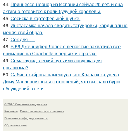
44.
Принцессе Леонор из Испании сейчас 20 лет, и она
активно готовится к роли будущей королевы.
45.
Сосиска в картофельной шубке.
46.
Инстасамка начала сводить татуировки, кардинально
меняя свой образ.
47.
Сок для ….
48.
В 56 Дженнифер Лопес с лёгкостью захватила все
внимание на Coachella в перьях и стразах.
49.
Семаглутид: легкий путь или ловушка для
организма?
50.
Сабина хайрова намекнула, что Клава кока увела
Диму Масленникова из отношений, что вызвало бурю
обсуждений в сети.
© 2026 Современная девушка
Контакты
Пользовательское соглашение
Политика конфидециальности
Обратная связь