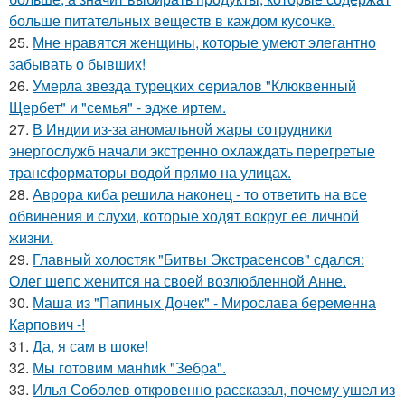
больше питательных веществ в каждом кусочке.
25.
Мне нравятся женщины, которые умеют элегантно
забывать о бывших!
26.
Умерла звезда турецких сериалов "Клюквенный
Щербет" и "семья" - эдже иртем.
27.
В Индии из-за аномальной жары сотрудники
энергослужб начали экстренно охлаждать перегретые
трансформаторы водой прямо на улицах.
28.
Аврора киба решила наконец - то ответить на все
обвинения и слухи, которые ходят вокруг ее личной
жизни.
29.
Главный холостяк "Битвы Экстрасенсов" сдался:
Олег шепс женится на своей возлюбленной Анне.
30.
Маша из "Папиных Дочек" - Мирослава беременна
Карпович -!
31.
Да, я сам в шоке!
32.
Мы готовим мaнhиk "Зeбpa".
33.
Илья Соболев откровенно рассказал, почему ушел из