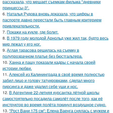
рассказала, что мешает съемкам фильма "дневники
принцессы-3".
6.
Наталья Рудова вновь доказала, что цифры в
паспорте давно перестали быть главным критерием
привлекательности.
7.
Покажи на кукле, где болит.
8.
В 1979 году молодой Арнольд уже жил так, будто весь
мир лежал у его ног.
9.
Аглая тарасова решилась на съемку в
полупрозрачном платье без бюстгальтера.
10.
Ханна и пашу показали кадры с начала своей
истории любви.
11.
Алексей из Калининграда в своё время полностью
забил лицо и голову татуировками, сделал много
пирсинга и даже удалил себе уши и нос.
12.
В Аргентине 22-летняя курсантка лётной школы
самостоятельно посадила самолёт после того, как её
инструктор во время полёта покинул воздушное судно.
13.
"Рост Вани 175 см": Елена Ваенга снялась с мужем и