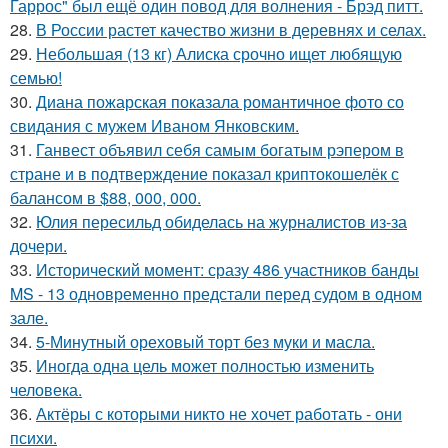
Гаррос" был ещё один повод для волнения - Брэд питт.
28.
В России растет качество жизни в деревнях и селах.
29.
Небольшая (13 кг) Алиска срочно ищет любящую
семью!
30.
Диана пожарская показала романтичное фото со
свидания с мужем Иваном Янковским.
31.
Ганвест объявил себя самым богатым рэпером в
стране и в подтверждение показал криптокошелёк с
балансом в $88, 000, 000.
32.
Юлия пересильд обиделась на журналистов из-за
дочери.
33.
Исторический момент: сразу 486 участников банды
MS - 13 одновременно предстали перед судом в одном
зале.
34.
5-Минутный ореховый торт без муки и масла.
35.
Иногда одна цель может полностью изменить
человека.
36.
Актёры с которыми никто не хочет работать - они
психи.