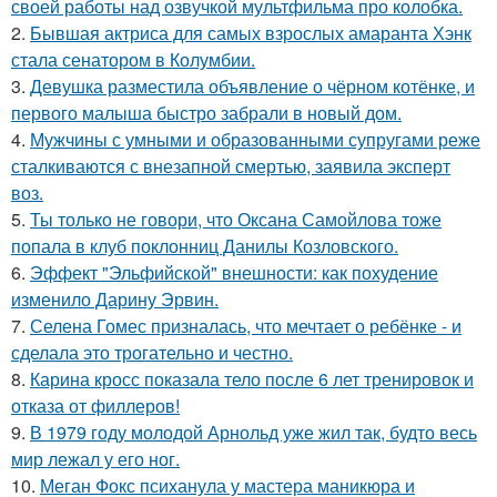
своей работы над озвучкой мультфильма про колобка.
2.
Бывшая актриса для самых взрослых амаранта Хэнк
стала сенатором в Колумбии.
3.
Девушка разместила объявление о чёрном котёнке, и
первого малыша быстро забрали в новый дом.
4.
Мужчины с умными и образованными супругами реже
сталкиваются с внезапной смертью, заявила эксперт
воз.
5.
Ты только не говори, что Оксана Самойлова тоже
попала в клуб поклонниц Данилы Козловского.
6.
Эффект "Эльфийской" внешности: как похудение
изменило Дарину Эрвин.
7.
Селена Гомес призналась, что мечтает о ребёнке - и
сделала это трогательно и честно.
8.
Карина кросс показала тело после 6 лет тренировок и
отказа от филлеров!
9.
В 1979 году молодой Арнольд уже жил так, будто весь
мир лежал у его ног.
10.
Меган Фокс психанула у мастера маникюра и