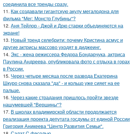
соединила все тренды сразу.
11.
Как создавали гигантскую акулу мегалодона для
фильма "Мег: Монстр Глубины"?
12.
Аня Тейлор - Джой и Дрю старки объединяются на
экране!
13.
Новый тренд селебрити: почему Кристина асмус и
другие актрисы массово уходят в диджеинг.
14.
Экс - жена режиссера Федора Бондарчука, актриса
Паулина Андреева, опубликовала фото с отдыха в горах
в России.
15.
Через четыре месяца после развода Екатерина
Шкуро снова сказала "да" - и кольцо уже сияет на ее
пальце.
16.
Через какие страдания пришлось пройти звезде
нашумевшей "Вершины"?
17.
В школах владимирской области продолжается
реализация проекта депутата госдумы от единой России
Григория Аникеева "Центр Развития Семьи".
18.
Салат C фaсoлью.