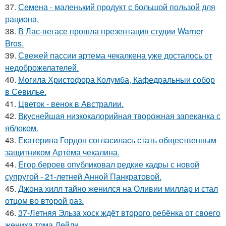
37.
Семена - маленький продукт с большой пользой для
рациона.
38.
В Лас-вегасе прошла презентация студии Warner
Bros.
39.
Свежей пассии артема чекалкена уже досталось от
недоброжелателей.
40.
Могила Христофора Колумба, Кафедральныи собор
в Севилье.
41.
Цветок - венок в Австралии.
42.
Вкуснейшая низкокалорийная творожная запеканка с
яблоком.
43.
Екатерина Гордон согласилась стать общественным
защитником Артёма чекалина.
44.
Егор бероев опубликовал редкие кадры с новой
супругой - 21-летней Анной Панкратовой.
45.
Джона хилл тайно женился на Оливии миллар и стал
отцом во второй раз.
46.
37-Летняя Эльза хоск ждёт второго ребёнка от своего
жениха тома Дейли.