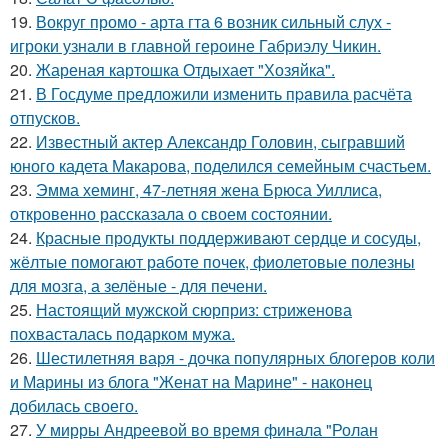
19.
Вокруг промо - арта гта 6 возник сильный слух -
игроки узнали в главной героине Габриэлу Чикин.
20.
Жареная картошка Отдыхает "Хозяйка".
21.
В Госдуме пpeдложили изменить пpaвила расчёта
отпусков.
22.
Известный актер Александр Головин, сыгравший
юного кадета Макарова, поделился семейным счастьем.
23.
Эмма хеминг, 47-летняя жена Брюса Уиллиса,
откровенно рассказала о своем состоянии.
24.
Красные продукты поддерживают сердце и сосуды,
жёлтые помогают работе почек, фиолетовые полезны
для мозга, а зелёные - для печени.
25.
Настоящий мужской сюрприз: стриженова
похвасталась подарком мужа.
26.
Шестилетняя варя - дочка популярных блогеров коли
и Марины из блога "Женат на Марине" - наконец
добилась своего.
27.
У мирры Андреевой во время финала "Ролан