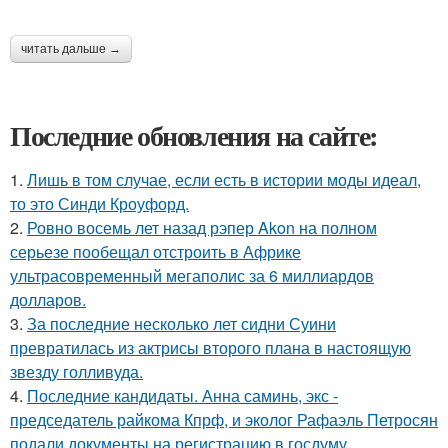
читать дальше →
Последние обновления на сайте:
1.
Лишь в том случае, если есть в истории моды идеал,
то это Синди Кроуфорд.
2.
Ровно восемь лет назад рэпер Akon на полном
серьезе пообещал отстроить в Африке
ультрасовременный мегаполис за 6 миллиардов
долларов.
3.
За последние несколько лет сидни Суини
превратилась из актрисы второго плана в настоящую
звезду голливуда.
4.
Последние кандидаты. Анна саминь, экс -
председатель райкома Кпрф, и эколог Рафаэль Петросян
подали документы на регистрацию в госдуму.