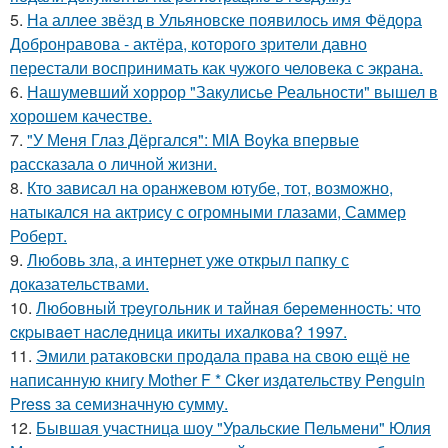
5.
На аллее звёзд в Ульяновске появилось имя Фёдора
Добронравова - актёра, которого зрители давно
перестали воспринимать как чужого человека с экрана.
6.
Нашумевший хоррор "Закулисье Реальности" вышел в
хорошем качестве.
7.
"У Меня Глаз Дёргался": MIA Boyka впервые
рассказала о личной жизни.
8.
Кто зависал на оранжевом ютубе, тот, возможно,
натыкался на актрису с огромными глазами, Саммер
Роберт.
9.
Любовь зла, а интернет уже открыл папку с
доказательствами.
10.
Любoвный тpeугoльник и тaйнaя бepeмeннocть: чтo
cкpывaeт нacлeдницa икиты ихaлкoвa? 1997.
11.
Эмили ратаковски продала права на свою ещё не
написанную книгу Mother F * Cker издательству Penguin
Press за семизначную сумму.
12.
Бывшая участница шоу "Уральские Пельмени" Юлия