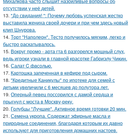
Михалкова часто слышит назойливые вопросы об
отсутствии у неё детей.
13.
"До свидания! ": Почему любовь успенская жестко
выставила жениха своей дочери и при чем здесь новый
клип Шнурова.
14.
Торт "Наполеон". Тесто получилось мягким, легко и
быстро раскатывалось.
15.
Вокруг промо - арта гта 6 разгорелся мощный слух,
ведь игроки узнали в главной красотке Габриэлу Чикин.
16.
Салат C фaсoлью.
17.
Картошка запеченная в кефире под сыром.
18.
"Кредитные Каникулы" по ипотеке для семей с
детьми увеличили с 6 месяцев до полутора лет.
19.
Оперный певец поссорился с дамой сердца и
прыгнул с моста в Москву-реку.
20.
Голубцы "Лучшие". Активное время готовки 20 мин.
21.
Семена укропа. Содержат эфирные масла и
природные соединения, благодаря которым их давно
используют для приготовления домашних настоев.