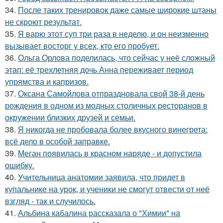
34.
После таких тренировок даже самые широкие штаны
не скроют результат.
35.
Я варю этот суп три раза в неделю, и он неизменно
вызывает восторг у всех, кто его пробует.
36.
Ольга Орлова поделилась, что сейчас у неё сложный
этап: её трехлетняя дочь Анна переживает период
упрямства и капризов.
37.
Оксана Самойлова отпраздновала свой 38-й день
рождения в одном из модных столичных ресторанов в
окружении близких друзей и семьи.
38.
Я никогда не пробовала более вкусного винегрета:
всё дело в особой заправке.
39.
Меган появилась в красном наряде - и допустила
ошибку.
40.
Учительница анатомии заявила, что придет в
купальнике на урок, и ученики не смогут отвести от неё
взгляд - так и случилось.
41.
Альбина кабалина рассказала о "Химии" на