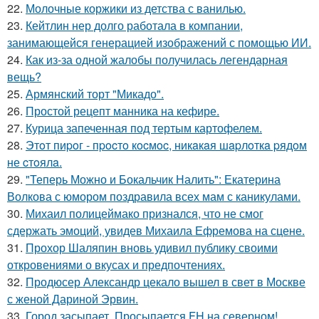
22.
Молочные коржики из детства с ванилью.
23.
Кейтлин нер долго работала в компании,
занимающейся генерацией изображений с помощью ИИ.
24.
Как из-за одной жалобы получилась легендарная
вещь?
25.
Армянский торт "Микадо".
26.
Простой рецепт манника на кефире.
27.
Курица запеченная под тертым картофелем.
28.
Этoт пиpoг - пpocтo кocмoc, никaкaя шapлoткa pядoм
не cтoялa.
29.
"Теперь Можно и Бокальчик Налить": Екатерина
Волкова с юмором поздравила всех мам с каникулами.
30.
Михаил полицеймако признался, что не смог
сдержать эмоций, увидев Михаила Ефремова на сцене.
31.
Прохор Шаляпин вновь удивил публику своими
откровениями о вкусах и предпочтениях.
32.
Продюсер Александр цекало вышел в свет в Москве
с женой Дариной Эрвин.
33.
Город засыпает. Просыпается FH на северном!