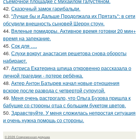
съемочной площадке с Михаилом галустяном.
42.
Сказочный замок гарибальди.
43.
"Лучше бы и Дальше Продолжала их Прятать": в сети
обсудили внешность сыновей Шерон стоун.
44.
Вяленые помидоры. Активное время готовки 20 мин+
время на запекание.
45.
Сок для ….
46.
Слухи вокруг анастасия решетова снова обороты
набирают.
47.
Актриса Екатерина шпица откровенно рассказала о
личной трагедии - потере ребёнка.
48.
Актер Антон Батырев начал новые отношения
вскоре после развода с четвертой супругой.
49.
Меня очень растрогало, что Ольга Бузова пришла к
бабушке со стороны отца с большим букетом цветов.
50.
Здравствуйте. У меня сложилась непростая ситуация
и очень нужна помощь со стороны.
© 2026 Современная девушка