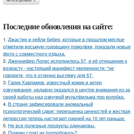
читать дальше →
Последние обновления на сайте:
1.
Джастин и хейли бибер, которые в прошлом месяце
отметили восьмую годовщину помолвки, показали новые
фото с совместного отдыха.
2.
Дженнифер Лопес исполнилось 57, и её отношение к
возрасту - настоящий манифест уверенности: "не
говорите, что я отлично выгляжу для 57.
3.
Гарик Харламов, известный комик и актер
озвучивания, недавно оказался в центре внимания из-за
своей работы над озвучкой мультфильма про колобка.
4.
В стране зафиксировали аномальный
психологический сдвиг: переоценка ценностей и жесткая
депрессия теперь настигают парней на 10 лет раньше.
5.
Не все полезные продукты одинаковы.
6.
Почему стоит их попробовать?