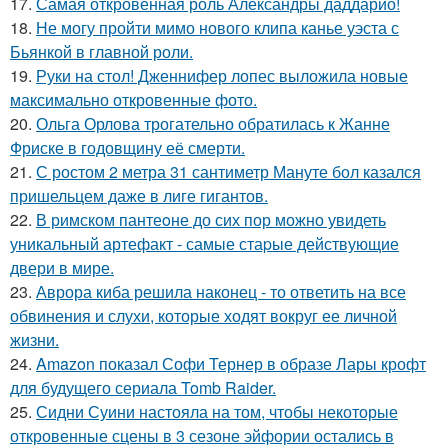
17.
Самая откровенная роль Александры даддарио!
18.
Не могу пройти мимо нового клипа канье уэста с
Бьянкой в главной роли.
19.
Руки на стол! Дженнифер лопес выложила новые
максимально откровенные фото.
20.
Ольга Орлова трогательно обратилась к Жанне
Фриске в годовщину её смерти.
21.
С ростом 2 метра 31 сантиметр Мануте бол казался
пришельцем даже в лиге гигантов.
22.
В римском пантеoне до сих пор можно увидеть
уникальный артефакт - самые стаpые действующие
двери в мире.
23.
Аврора киба решила наконец - то ответить на все
обвинения и слухи, которые ходят вокруг ее личной
жизни.
24.
Amazon показал Софи Тернер в образе Лары крофт
для будущего сериала Tomb Raider.
25.
Сидни Суини настояла на том, чтобы некоторые
откровенные сцены в 3 сезоне эйфории остались в