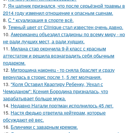
7.
Ян цапник признался, что после серьёзной травмы в
2014 году изменил отношение к опасным сценам.
8.
С * ксуализация в спорте всё.
9.
Темный цвет от Clinique стал известен очень давно.
10.
Американец объездил стадионы по всему миру - но
не ради лучших мест, а ради худших.
11.
Милана стар окончила 9-й класс с красным
аттестатом и решила вознаградить себя обычным
подарком.
12.
Митрошина наконец - то сняла браслет и сразу
вернулась в сторис после 1, 5 лет молчания.
13.
"Коля Оставил Квартиру Ребенку, Уехал с
Чемоданом": Ксения Бородина призналась, что
зарабатывает больше мужа.
14.
Недавно Натали портман исполнилось 45 лет.
15.
Настя федько ответила хейтерам, которые
обсуждают её вес.
16.
Блинчики с заварным кремом.