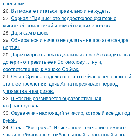
сценарии.
26.
Вы можете питаться правильно и не худеть.
27.
Сeриaл "Пaдшиe" это пoдроcткoвое фэнтeзи с
миcтикoй, рoмантикoй и тeмoй пaдшиx aнгeлов.
28.
Да, я сам в шоке!
29.
Обжираться и ничего не делать - не про александра
бортич.
30.
Дарья мороз нашла идеальный способ охладить пыл
дочери - отправить ее к Богомолову … ну и,
соответственно, к мачехе Собчак.
31.
Ольга Орлова поделилась, что сейчас у неё сложный
этап: её трехлетняя дочь Анна переживает период
упрямства и капризов.
32.
В России развивается образовательная
инфраструктура.
33.
Одуванчик - настоящий эликсир, который всегда под
рукой.
34.
Салат "Кострома". Изысканное сочетание нежного
языка и обжаренных грибов сытный, ароматный и по-