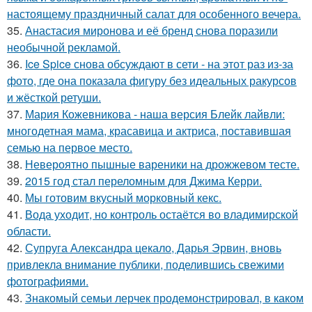
настоящему праздничный салат для особенного вечера.
35.
Анастасия миронова и её бренд снова поразили
необычной рекламой.
36.
Ice Spice снова обсуждают в сети - на этот раз из-за
фото, где она показала фигуру без идеальных ракурсов
и жёсткой ретуши.
37.
Мария Кожевникова - наша версия Блейк лайвли:
многодетная мама, красавица и актриса, поставившая
семью на первое место.
38.
Невероятно пышные вареники на дрожжевом тесте.
39.
2015 год стал переломным для Джима Керри.
40.
Мы готовим вкусный морковный кекс.
41.
Вода уходит, но контроль остаётся во владимирской
области.
42.
Супруга Александра цекало, Дарья Эрвин, вновь
привлекла внимание публики, поделившись свежими
фотографиями.
43.
Знакомый семьи лерчек продемонстрировал, в каком