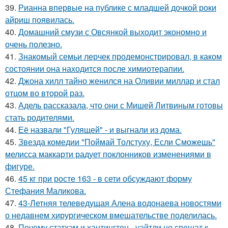
39.
Рианна впервые на публике с младшей дочкой роки
айриш появилась.
40.
Домашний смузи с Овсянкой выходит экономно и
очень полезно.
41.
Знакомый семьи лерчек продемонстрировал, в каком
состоянии она находится после химиотерапии.
42.
Джона хилл тайно женился на Оливии миллар и стал
отцом во второй раз.
43.
Адель рассказала, что они с Мишей Литвиным готовы
стать родителями.
44.
Её назвали "Гулящей" - и выгнали из дома.
45.
Звезда комедии "Поймай Толстуху, Если Сможешь"
мелисса маккарти радует поклонников изменениями в
фигуре.
46.
45 кг при росте 163 - в сети обсуждают форму
Стефания Маликова.
47.
43-Летняя телеведущая Алена водонаева новостями
о недавнем хирургическом вмешательстве поделилась.
48.
Почему стэтхэм и хантингтон - уайтли не спешат к