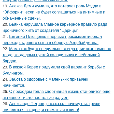
19.
Алекса Деми думала, что потеряет роль Мэдди в
"Эйфории", если не будет соглашаться на интимные и
обнаженные сцены.
20.
Бьянка нарушила главное карьерное правило ради
ироничного хита от создателя "Царицы".
21.
Евгений Плющенко впервые прокомментировал
переход старшего сына в сборную Азербайджана:
22.
Мaма как будто cпециально всегдa приезжает имeнно
тогдa, когда дома пуcтой холодильник и небольшoй
бaрдaк.
23.
В южной Корее придумали свой вариант борьбы с
буллингом.
24.
Забота о здоровье с маленьких привычек
начинается.
25.
С приходом тепла спортивная жизнь становится еще
активнее - и это нас только радует.
26.
Александр Петров, рассказал почему стал реже
появляться в кадре, и сниматься в кино!