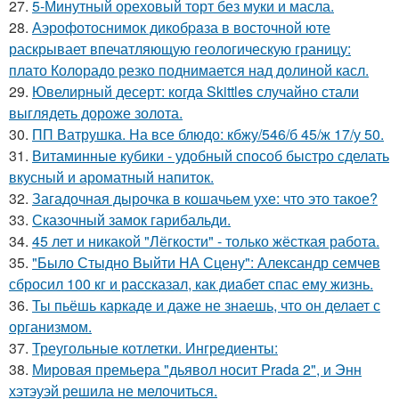
27.
5-Минутный ореховый торт без муки и масла.
28.
Аэрофотоснимок дикобpaза в восточной юте
раскрывает впечатляющую геологическую границу:
плато Колорадо резко поднимается над долиной касл.
29.
Ювелирный десерт: когда Skittles случайно стали
выглядеть дороже золота.
30.
ПП Ватрушка. На все блюдо: кбжу/546/б 45/ж 17/у 50.
31.
Витаминные кубики - удобный способ быстро сделать
вкусный и ароматный напиток.
32.
Загадочная дырочка в кошачьем ухе: что это такое?
33.
Сказочный замок гарибальди.
34.
45 лет и никакой "Лёгкости" - только жёсткая работа.
35.
"Было Стыдно Выйти НА Сцену": Александр семчев
сбросил 100 кг и рассказал, как диабет спас ему жизнь.
36.
Ты пьёшь каркаде и даже не знаешь, что он делает с
организмом.
37.
Треугольные котлетки. Ингредиенты:
38.
Мировая премьера "дьявол носит Prada 2", и Энн
хэтэуэй решила не мелочиться.