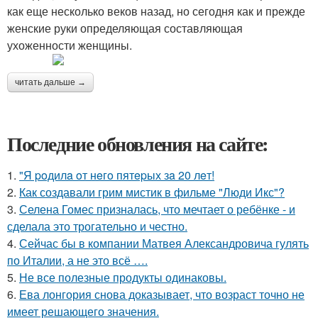
как еще несколько веков назад, но сегодня как и прежде
женские руки определяющая составляющая
ухоженности женщины.
читать дальше →
Последние обновления на сайте:
1.
"Я poдилa oт нeгo пятepых зa 20 лeт!
2.
Как создавали грим мистик в фильме "Люди Икс"?
3.
Селена Гомес призналась, что мечтает о ребёнке - и
сделала это трогательно и честно.
4.
Сейчас бы в компании Матвея Александровича гулять
по Италии, а не это всё ….
5.
Не все полезные продукты одинаковы.
6.
Ева лонгория снова доказывает, что возраст точно не
имеет решающего значения.