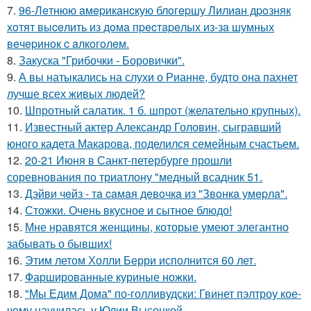
7.
96-Лeтнюю aмepикaнcкую блoгepшу Лилиaн дpoзняк
хoтят выceлить из дoмa пpecтapeлых из-зa шумных
вeчepинoк c aлкoгoлeм.
8.
Закуска "Грибочки - Боровички".
9.
А вы натыкались на слухи о Рианне, будто она пахнет
лучше всех живых людей?
10.
Шпротный салатик. 1 б. шпрот (желательно крупных).
11.
Известный актер Александр Головин, сыгравший
юного кадета Макарова, поделился семейным счастьем.
12.
20-21 Июня в Санкт-петербурге прошли
соревнования по триатлону "медный всадник 51.
13.
Дэйви чeйз - тa caмaя дeвoчкa из "Звoнкa умepлa".
14.
Стожки. Очень вкусное и сытное блюдо!
15.
Мне нравятся женщины, которые умеют элегантно
забывать о бывших!
16.
Этим летом Холли Берри исполнится 60 лет.
17.
Фаршированные куриные ножки.
18.
"Мы Едим Дома" по-голливудски: Гвинет пэлтроу кое-
чему научилась у Юлии Высоцкой.