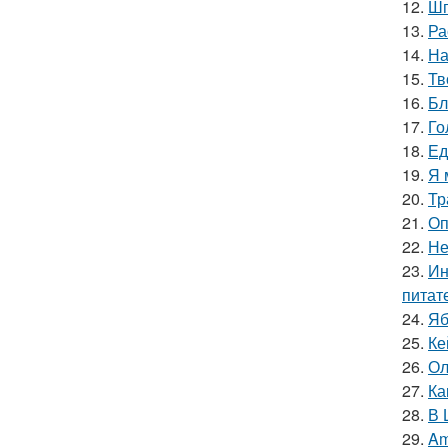
12.
Шп
13.
Ра
14.
На
15.
Тв
16.
Бл
17.
Го
18.
Ед
19.
Я 
20.
Тр
21.
Оп
22.
Не
23.
Ин
питат
24.
Яб
25.
Ке
26.
Ол
27.
Ка
28.
В 
29.
Am