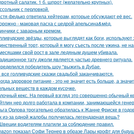
ротный салатик. 1 б. шпрот (желательно крупных).
ссольник с перловкой.
стя федько ответила хейтерам, которые обсуждают её вес.
орожно - маковая пасха с цедрой апельсина&мёд.
инчики с заварным кремом.
лливудские звёзды, которые выглядят как боги, используют 
инственный торт, который я могу съесть после ужина, не на
месяцами свой рост в зале ледяным душем убивала.
адиционное тату джоли является частью древнего ритуала.
ределился победитель шоу "выжить в Дубае.
 все голливудские сказки свадьбой заканчиваются.
огда здоровое питание - это не значит есть больше, а зна
ельных веществ в каждом кусочке.
лочный кекс. На первый взгляд это совершенно обычный ке
йтлин нер долго работала в компании, занимающейся ген
ьга Орлова трогательно обратилась к Жанне Фриске в годо
к из-за одной жалобы получилась легендарная вещь?
Швеции водителям платили за соблюдение правил.
azon показал Софи Тернер в образе Лары крофт для будущ