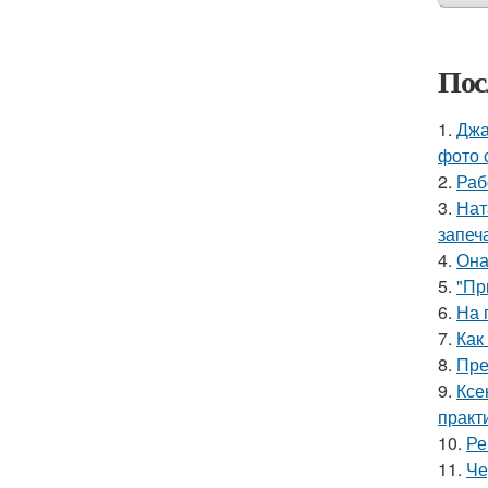
Пос
1.
Джа
фото 
2.
Раб
3.
Нат
запеч
4.
Она
5.
"Пр
6.
На 
7.
Как
8.
Пре
9.
Ксе
практ
10.
Ре
11.
Че