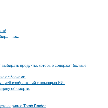
это!
бирая вес.
чит выбирать продукты, которые содержат больше
кс с яблоками.
ерацией изображений с помощью ИИ.
вщину её смерти.
его сериала Tomb Raider.