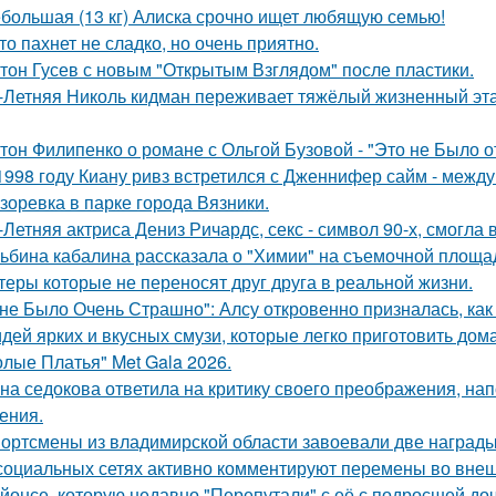
большая (13 кг) Алиска срочно ищет любящую семью!
то пахнет не сладко, но очень приятно.
тон Гусев с новым "Открытым Взглядом" после пластики.
-Летняя Николь кидман переживает тяжёлый жизненный этап
тон Филипенко о романе с Ольгой Бузовой - "Это не Было о
1998 году Киану ривз встретился с Дженнифер сайм - между 
зоревка в парке города Вязники.
-Летняя актриса Дениз Ричардс, секс - символ 90-х, смогла
ьбина кабалина рассказала о "Химии" на съемочной площа
теры которые не переносят друг друга в реальной жизни.
не Было Очень Страшно": Алсу откровенно призналась, как
идей ярких и вкусных смузи, которые легко приготовить дома
олые Платья" Met Gala 2026.
на седокова ответила на критику своего преображения, на
ения.
ортсмены из владимирской области завоевали две награды
социальных сетях активно комментируют перемены во вне
йонсе, которую недавно "Перепутали" с её с подросшей до