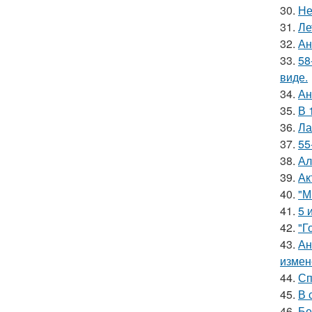
30.
Не
31.
Ле
32.
Ан
33.
58
виде.
34.
Ан
35.
В 
36.
Ла
37.
55
38.
Ал
39.
Ак
40.
"М
41.
5 
42.
"Г
43.
Ан
измен
44.
Сп
45.
В 
46.
Бе