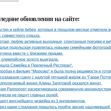
ледние обновления на сайте:
стин и хейли бибер, которые в прошлом месяце отметили 
с совместного отдыха.
отаю, люблю активные выходные, спонтанные поездки и ве
алья подольская поделилась новыми семейными фотографи
атлена вместе с близкими людьми.
 олимпийское золото выиграла.
ишла Семейка в Приличный Ресторан".
пробах к фильму "Морозко" я была полна решимости и готов
 создавали сцену с надутой тетушкой мардж из "Гарри Потте
дполагаемый жених Алины Загитовой оказался женат.
ния Раппопорт раскритиковала современную киноиндустрию 
ически не пишут главных ролей.
цепт вкуснейшего чизкейка из 3 ингредиентов.
рез какие страдания пришлось пройти звезде нашумевшей