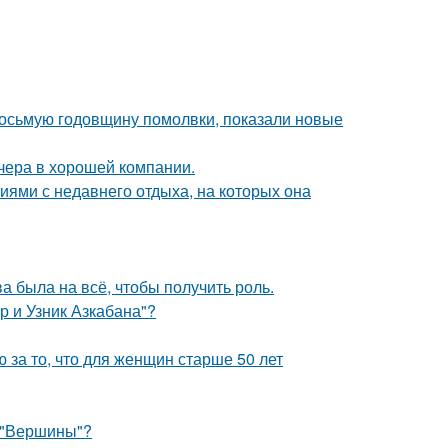
восьмую годовщину помолвки, показали новые
чера в хорошей компании.
ями с недавнего отдыха, на которых она
а была на всё, чтобы получить роль.
р и Узник Азкабана"?
за то, что для женщин старше 50 лет
 "Вершины"?