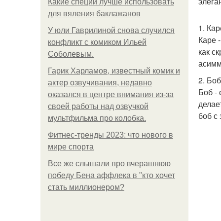
элега
Какие специи лучше использовать
для вяления баклажанов
1. Кар
У юли Гаврилиной снова случился
Каре 
конфликт с комиком Ильей
как с
Соболевым.
асимм
Гарик Харламов, известный комик и
2. Боб
актер озвучивания, недавно
Боб -
оказался в центре внимания из-за
делае
своей работы над озвучкой
боб с
мультфильма про колобка.
Фитнес-тренды 2023: что нового в
мире спорта
Все же слышали про вчерашнюю
победу Бена аффлека в "кто хочет
стать миллионером?