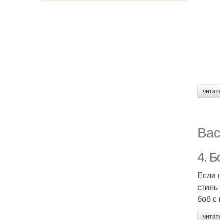
читат
Вас
4. Б
Если 
стиль
боб с
читат