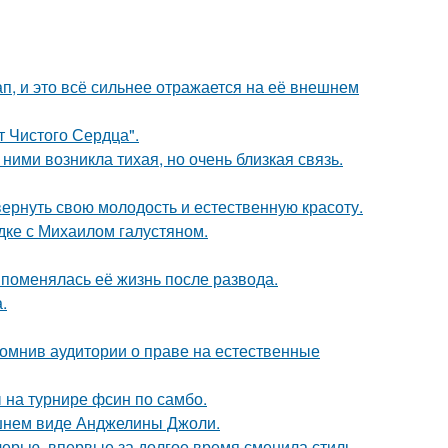
, и это всё сильнее отражается на её внешнем
т Чистого Сердца".
ними возникла тихая, но очень близкая связь.
 вернуть свою молодость и естественную красоту.
дке с Михаилом галустяном.
 поменялась её жизнь после развода.
.
помнив аудитории о праве на естественные
 на турнире фсин по самбо.
шнем виде Анджелины Джоли.
черью, впервые за долгое время сменила стиль.