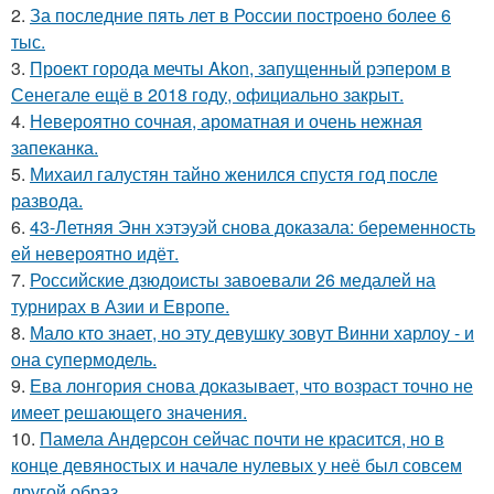
2.
За последние пять лет в России построено более 6
тыс.
3.
Проект города мечты Akon, запущенный рэпером в
Сенегале ещё в 2018 году, официально закрыт.
4.
Невероятно сочная, ароматная и очень нежная
запеканка.
5.
Михаил галустян тайно женился спустя год после
развода.
6.
43-Летняя Энн хэтэуэй снова доказала: беременность
ей невероятно идёт.
7.
Российские дзюдоисты завоевали 26 медалей на
турнирах в Азии и Европе.
8.
Мало кто знает, но эту девушку зовут Винни харлоу - и
она супермодель.
9.
Ева лонгория снова доказывает, что возраст точно не
имеет решающего значения.
10.
Памела Андерсон сейчас почти не красится, но в
конце девяностых и начале нулевых у неё был совсем
другой образ.