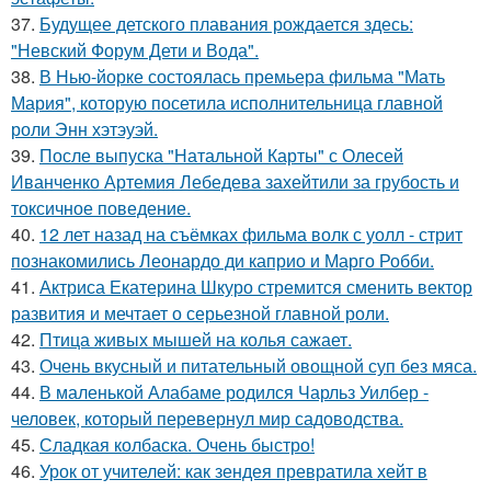
37.
Будущее детского плавания рождается здесь:
"Невский Форум Дети и Вода".
38.
В Нью-йорке состоялась премьера фильма "Мать
Мария", которую посетила исполнительница главной
роли Энн хэтэуэй.
39.
После выпуска "Натальной Карты" с Олесей
Иванченко Артемия Лебедева захейтили за грубость и
токсичное поведение.
40.
12 лет назад на съёмках фильма волк с уолл - стрит
познакомились Леонардо ди каприо и Марго Робби.
41.
Актриса Екатерина Шкуро стремится сменить вектор
развития и мечтает о серьезной главной роли.
42.
Птица живых мышей на колья сажает.
43.
Очень вкусный и питательный овощной суп без мяса.
44.
В маленькой Алабаме родился Чарльз Уилбер -
человек, который перевернул мир садоводства.
45.
Сладкая колбаска. Очень быстро!
46.
Урок от учителей: как зендея превратила хейт в