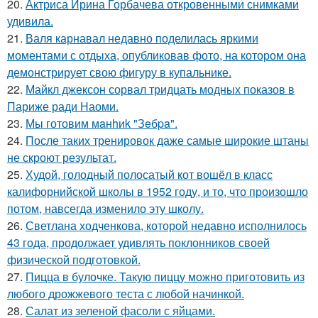
20.
Актриса Ирина Горбачева откровенными снимками
удивила.
21.
Валя карнавал недавно поделилась яркими
моментами с отдыха, опубликовав фото, на котором она
демонстрирует свою фигуру в купальнике.
22.
Майкл джексон сорвал тридцать модных показов в
Париже ради Наоми.
23.
Мы готовим мaнhиk "Зeбpa".
24.
После таких тренировок даже самые широкие штаны
не скроют результат.
25.
Худой, голодный полосатый кот вошёл в класс
калифорнийской школы в 1952 году, и то, что произошло
потом, навсегда изменило эту школу.
26.
Светлана ходченкова, которой недавно исполнилось
43 года, продолжает удивлять поклонников своей
физической подготовкой.
27.
Пицца в булочке. Такую пиццу можно приготовить из
любого дрожжевого теста с любой начинкой.
28.
Салат из зеленой фасоли с яйцами.