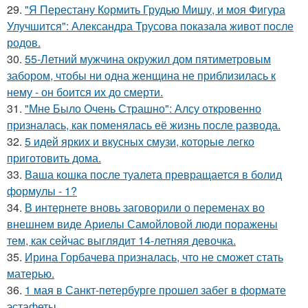
29.
"Я Перестану Кормить Грудью Мишу, и моя Фигура
Улучшится": Александра Трусова показала живот после
родов.
30.
55-Летний мужчина окружил дом пятиметровым
забором, чтобы ни одна женщина не приблизилась к
нему - он боится их до смерти.
31.
"Мне Было Очень Страшно": Алсу откровенно
призналась, как поменялась её жизнь после развода.
32.
5 идей ярких и вкусных смузи, которые легко
приготовить дома.
33.
Ваша кошка после туалета превращается в болид
формулы - 1?
34.
В интернете вновь заговорили о переменах во
внешнем виде Ариелы Самойловой люди поражены
тем, как сейчас выглядит 14-летняя девочка.
35.
Ирина Горбачева призналась, что не сможет стать
матерью.
36.
1 мая в Санкт-петербурге прошел забег в формате
эстафеты.