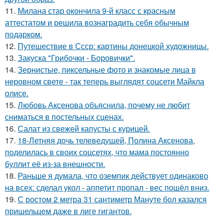
11.
Милана стар окончила 9-й класс с красным
аттестатом и решила вознаградить себя обычным
подарком.
12.
Путешествие в Ссср: картины донецкой художницы.
13.
Закуска "Грибочки - Боровички".
14.
Зернистые, пиксельные фото и знакомые лица в
неровном свете - так теперь выглядят соцсети Майкла
олисе.
15.
Любовь Аксенова объяснила, почему не любит
сниматься в постельных сценах.
16.
Салат из свежей капусты с курицей.
17.
18-Летняя дочь телеведущей, Полина Аксенова,
поделилась в своих соцсетях, что мама постоянно
буллит её из-за внешности.
18.
Раньше я думала, что оземпик действует одинаково
на всех: сделал укол - аппетит пропал - вес пошёл вниз.
19.
С ростом 2 метра 31 сантиметр Мануте бол казался
пришельцем даже в лиге гигантов.