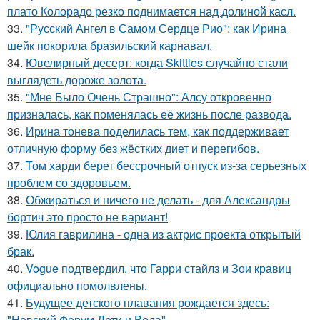
плато Колорадо резко поднимается над долиной касл.
33.
"Русский Ангел в Самом Сердце Рио": как Ирина
шейк покорила бразильский карнавал.
34.
Ювелирный десерт: когда Skittles случайно стали
выглядеть дороже золота.
35.
"Мне Было Очень Страшно": Алсу откровенно
призналась, как поменялась её жизнь после развода.
36.
Ирина тонева поделилась тем, как поддерживает
отличную форму без жёстких диет и перегибов.
37.
Том харди берет бессрочный отпуск из-за серьезных
проблем со здоровьем.
38.
Обжираться и ничего не делать - для Александры
бортич это просто не вариант!
39.
Юлия гаврилина - одна из актрис проекта открытый
брак.
40.
Vogue подтвердил, что Гарри стайлз и Зои кравиц
официально помолвлены.
41.
Будущее детского плавания рождается здесь:
"Невский Форум Дети и Вода".