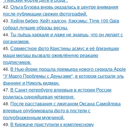
42.
Ольга Бузова вновь оказалась в центре внимания
после публикации свежих фотографий.
43.
Хейли бибер, Кейт хадсон, бэкхэмы: Time 100 Gala
собрал лучшие образы весны.
44.
Ты пьёшь каркаде и даже не знаешь, что он делает с
организмом.
45.
Совместное фото Кристины асмус и её близняшки
маши милаш вызвало оживлённую реакцию
подписчиков.
46.
В Нью-йорке прошла премьера нового сериала Apple
"У Марго Проблемы с Деньгами", в котором сыграли эль
фаннинг и Николь кидман.
47.
В Санкт-петербурге впервые в истории России
родилась однояйцевая четверня.
48.
После расставания с джиганом Оксана Самойлова
впервые опубликовала фото в постели с
полуобнаженным мужчиной.
49.
В Киржаче приступили к комплексному