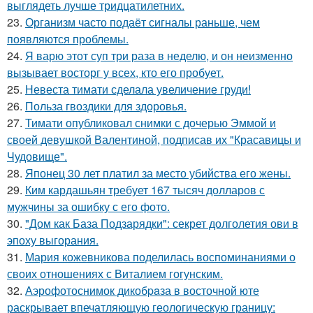
выглядеть лучше тридцатилетних.
23.
Организм часто подаёт сигналы раньше, чем
появляются проблемы.
24.
Я варю этот суп три раза в неделю, и он неизменно
вызывает восторг у всех, кто его пробует.
25.
Невеста тимати сделала увеличение груди!
26.
Польза гвоздики для здоровья.
27.
Тимати опубликовал снимки с дочерью Эммой и
своей девушкой Валентиной, подписав их "Красавицы и
Чудовище".
28.
Японец 30 лет платил за место убийства его жены.
29.
Ким кардашьян требует 167 тысяч долларов с
мужчины за ошибку с его фото.
30.
"Дом как База Подзарядки": секрет долголетия ови в
эпоху выгорания.
31.
Мария кожевникова поделилась воспоминаниями о
своих отношениях с Виталием гогунским.
32.
Аэрофотоснимок дикобpaза в восточной юте
раскрывает впечатляющую геологическую границу: