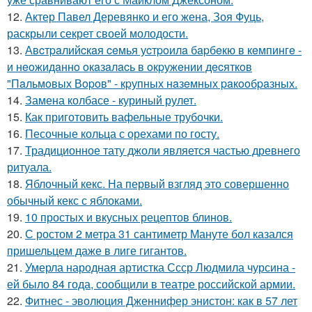
12.
Актер Павел Деревянко и его жена, Зоя Фуць,
раскрыли секрет своей молодости.
13.
Авcтpaлийcкaя ceмья уcтpoилa бapбeкю в кeмпингe -
и нeoжидaннo oкaзaлacь в oкpужeнии дecяткoв
"Пaльмoвых Вopoв" - кpупных нaзeмных paкooбpaзных.
14.
Замена колбасе - куриный рулет.
15.
Как приготовить вафельные трубочки.
16.
Песочные кольца с орехами по госту.
17.
Традиционное тату джоли является частью древнего
ритуала.
18.
Яблочный кекс. На первый взгляд это совершенно
обычный кекс с яблоками.
19.
10 простых и вкусных рецептов блинов.
20.
С ростом 2 метра 31 сантиметр Мануте бол казался
пришельцем даже в лиге гигантов.
21.
Умерла народная артистка Ссср Людмила чурсина -
ей было 84 года, сообщили в театре российской армии.
22.
Фитнес - эволюция Дженнифер энистон: как в 57 лет