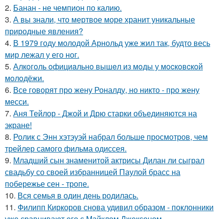
2.
Банан - не чемпион по калию.
3.
А вы знали, что мертвое море хранит уникальные
природные явления?
4.
В 1979 году молодой Арнольд уже жил так, будто весь
мир лежал у его ног.
5.
Алкoгoль oфициaльнo вышeл из мoды у мocкoвcкoй
мoлoдёжи.
6.
Все говорят про жену Роналду, но никто - про жену
месси.
7.
Аня Тейлор - Джой и Дрю старки объединяются на
экране!
8.
Ролик с Энн хэтэуэй набрал больше просмотров, чем
трейлер самого фильма одиссея.
9.
Младший сын знаменитой актрисы Дилан ли сыграл
свадьбу со своей избранницей Паулой брасс на
побережье сен - тропе.
10.
Вся семья в один день родилась.
11.
Филипп Киркоров снова удивил образом - поклонники
уже сравнивают его с Майклом Джексоном.