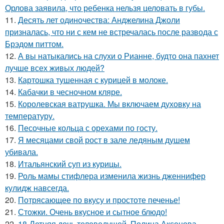
Орлова заявила, что ребенка нельзя целовать в губы.
11.
Десять лет одиночества: Анджелина Джоли
призналась, что ни с кем не встречалась после развода с
Брэдом питтом.
12.
А вы натыкались на слухи о Рианне, будто она пахнет
лучше всех живых людей?
13.
Картошка тушенная с курицей в молоке.
14.
Кабачки в чесночном кляре.
15.
Королевская ватрушка. Мы включаем духовку на
температуру.
16.
Песочные кольца с орехами по госту.
17.
Я месяцами свой рост в зале ледяным душем
убивала.
18.
Итальянский суп из курицы.
19.
Роль мамы стифлера изменила жизнь дженнифер
кулидж навсегда.
20.
Потрясающее по вкусу и простоте печенье!
21.
Стожки. Очень вкусное и сытное блюдо!
22.
18-Летняя дочь телеведущей, Полина Аксенова,