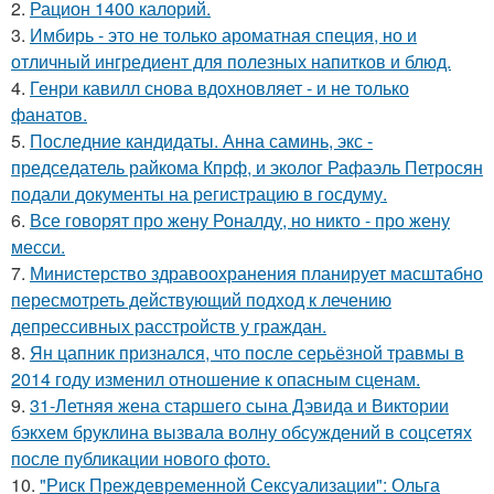
2.
Рацион 1400 калорий.
3.
Имбирь - это не только ароматная специя, но и
отличный ингредиент для полезных напитков и блюд.
4.
Генри кавилл снова вдохновляет - и не только
фанатов.
5.
Последние кандидаты. Анна саминь, экс -
председатель райкома Кпрф, и эколог Рафаэль Петросян
подали документы на регистрацию в госдуму.
6.
Все говорят про жену Роналду, но никто - про жену
месси.
7.
Министерство здравоохранения планирует масштабно
пересмотреть действующий подход к лечению
депрессивных расстройств у граждан.
8.
Ян цапник признался, что после серьёзной травмы в
2014 году изменил отношение к опасным сценам.
9.
31-Летняя жена старшего сына Дэвида и Виктории
бэкхем бруклина вызвала волну обсуждений в соцсетях
после публикации нового фото.
10.
"Риск Преждевременной Сексуализации": Ольга