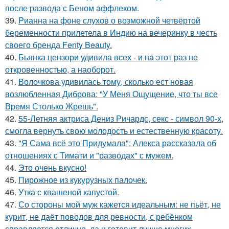
после развода с Беном аффлеком.
39.
Рианна на фоне слухов о возможной четвёртой
беременности прилетела в Индию на вечеринку в честь
своего бренда Fenty Beauty.
40.
Бьянка цензори удивила всех - и на этот раз не
откровенностью, а наоборот.
41.
Волочкова удивилась тому, сколько ест новая
возлюбленная Диброва: "У Меня Ощущение, что ты все
Время Столько Жрешь".
42.
55-Летняя актриса Дениз Ричардс, секс - символ 90-х,
смогла вернуть свою молодость и естественную красоту.
43.
"Я Сама всё это Придумала": Алекса рассказала об
отношениях с Тимати и "разводах" с мужем.
44.
Это очень вкусно!
45.
Пирожное из кукурузных палочек.
46.
Утка с квашеной капустой.
47.
Со стороны мой муж кажется идеальным: не пьёт, не
курит, не даёт поводов для ревности, с ребёнком
справляется отлично, да и готовит лучше многих.