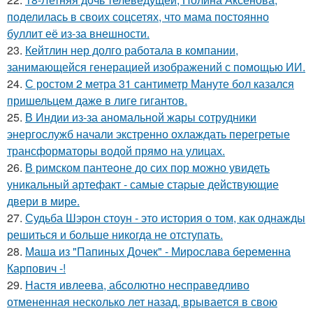
поделилась в своих соцсетях, что мама постоянно
буллит её из-за внешности.
23.
Кейтлин нер долго работала в компании,
занимающейся генерацией изображений с помощью ИИ.
24.
С ростом 2 метра 31 сантиметр Мануте бол казался
пришельцем даже в лиге гигантов.
25.
В Индии из-за аномальной жары сотрудники
энергослужб начали экстренно охлаждать перегретые
трансформаторы водой прямо на улицах.
26.
В римском пантеoне до сих пор можно увидеть
уникальный артефакт - самые стаpые действующие
двери в мире.
27.
Судьба Шэрон стоун - это история о том, как однажды
решиться и больше никогда не отступать.
28.
Маша из "Папиных Дочек" - Мирослава беременна
Карпович -!
29.
Настя ивлеева, абсолютно несправедливо
отмененная несколько лет назад, врывается в свою