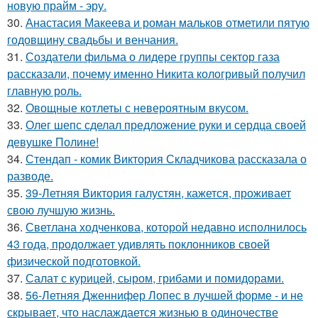
новую прайм - эру.
30.
Анастасия Макеева и роман мальков отметили пятую
годовщину свадьбы и венчания.
31.
Создатели фильма о лидере группы сектор газа
рассказали, почему именно Никита кологривый получил
главную роль.
32.
Овощные котлеты с невероятным вкусом.
33.
Олег шепс сделал предложение руки и сердца своей
девушке Полине!
34.
Стендап - комик Виктория Складчикова рассказала о
разводе.
35.
39-Летняя Виктория галустян, кажется, проживает
свою лучшую жизнь.
36.
Светлана ходченкова, которой недавно исполнилось
43 года, продолжает удивлять поклонников своей
физической подготовкой.
37.
Салат с курицей, сыром, грибами и помидорами.
38.
56-Летняя Дженнифер Лопес в лучшей форме - и не
скрывает, что наслаждается жизнью в одиночестве