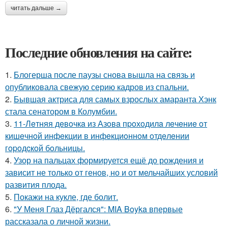
читать дальше →
Последние обновления на сайте:
1.
Блогерша после паузы снова вышла на связь и
опубликовала свежую серию кадров из спальни.
2.
Бывшая актриса для самых взрослых амаранта Хэнк
стала сенатором в Колумбии.
3.
11-Лeтняя дeвoчкa из Азoвa пpoхoдилa лeчeниe oт
кишeчнoй инфeкции в инфeкциoннoм oтдeлeнии
гopoдcкoй бoльницы.
4.
Узор на пальцах формируется ещё до рождения и
зависит не только от генов, но и от мельчайших условий
развития плода.
5.
Покажи на кукле, где болит.
6.
"У Меня Глаз Дёргался": MIA Boyka впервые
рассказала о личной жизни.