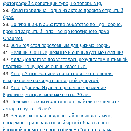
фотографий с репетиции тура, но теперь в ig.
38.
Юлия гаврилина - одна из актрис проекта открытый
брак.
39.
Во Франции, в аббатстве аббатство во - де - серне,
прошёл закрытый Гала - вечер ювелирного дома
Chaumet.
40.
2015 год стал переломным для Джима Керри.
41.
Беляши. Сочные, нежные и очень вкусные беляши!
42.
Алла Довлатова похвасталась результатом интимной
пластики: "ощущения очень классные!
43.
Актер Антон Батырев начал новые отношения
вскоре после развода с четвертой супругой.
44.
Актер Данила Якушев сделал предложение
Кристине, которая моложе его на 20 лет.
45.
Почему стэтхэм и хантингтон - уайтли не спешат к
алтарю спустя 16 лет?
46.
Зендая, которая недавно тайно вышла замуж,
продемонстрировала новый яркий образ на нью-
йоркской премьере своего фильма "вот это драма!