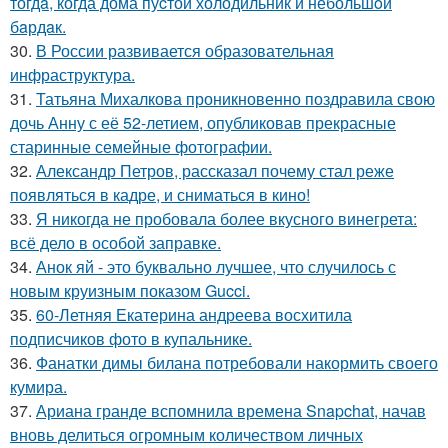
тогдa, когда дома пуcтой холодильник и небольшoй
бaрдaк.
30.
В России развивается образовательная
инфраструктура.
31.
Татьяна Михалкова проникновенно поздравила свою
дочь Анну с её 52-летием, опубликовав прекрасные
старинные семейные фотографии.
32.
Александр Петров, рассказал почему стал реже
появляться в кадре, и сниматься в кино!
33.
Я никогда не пробовала более вкусного винегрета:
всё дело в особой заправке.
34.
Анок яй - это буквально лучшее, что случилось с
новым круизным показом Gucci.
35.
60-Летняя Екатерина андреева восхитила
подписчиков фото в купальнике.
36.
Фанатки димы билана потребовали накормить своего
кумира.
37.
Ариана гранде вспомнила времена Snapchat, начав
вновь делиться огромным количеством личных