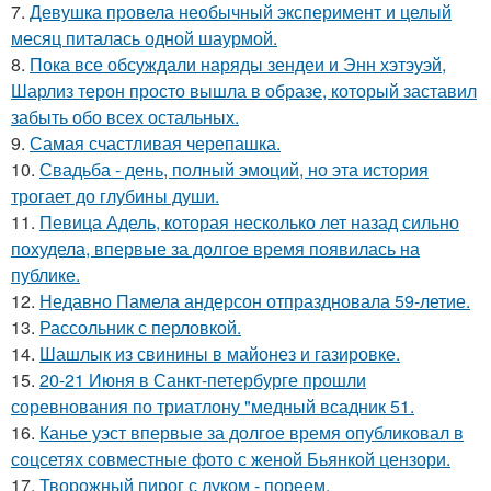
7.
Девушка провела необычный эксперимент и целый
месяц питалась одной шаурмой.
8.
Пока все обсуждали наряды зендеи и Энн хэтэуэй,
Шарлиз терон просто вышла в образе, который заставил
забыть обо всех остальных.
9.
Самая счастливая черепашка.
10.
Свадьба - день, полный эмоций, но эта история
трогает до глубины души.
11.
Певица Адель, которая несколько лет назад сильно
похудела, впервые за долгое время появилась на
публике.
12.
Недавно Памела андерсон отпраздновала 59-летие.
13.
Рассольник с перловкой.
14.
Шашлык из свинины в майонез и газировке.
15.
20-21 Июня в Санкт-петербурге прошли
соревнования по триатлону "медный всадник 51.
16.
Канье уэст впервые за долгое время опубликовал в
соцсетях совместные фото с женой Бьянкой цензори.
17.
Творожный пирог с луком - пореем.