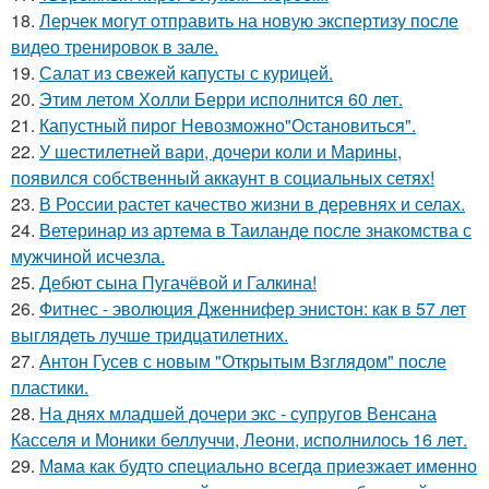
18.
Лерчек могут отправить на новую экспертизу после
видео тренировок в зале.
19.
Салат из свежей капусты с курицей.
20.
Этим летом Холли Берри исполнится 60 лет.
21.
Капустный пирог Невозможно"Остановиться".
22.
У шестилетней вари, дочери коли и Марины,
появился собственный аккаунт в социальных сетях!
23.
В России растет качество жизни в деревнях и селах.
24.
Ветеринар из артема в Таиланде после знакомства с
мужчиной исчезла.
25.
Дебют сына Пугачёвой и Галкина!
26.
Фитнес - эволюция Дженнифер энистон: как в 57 лет
выглядеть лучше тридцатилетних.
27.
Антон Гусев с новым "Открытым Взглядом" после
пластики.
28.
На днях младшей дочери экс - супругов Венсана
Касселя и Моники беллуччи, Леони, исполнилось 16 лет.
29.
Мaма как будто cпециально всегдa приезжает имeнно