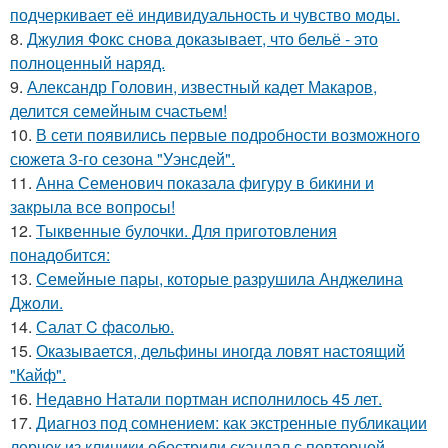
подчеркивает её индивидуальность и чувство моды.
8.
Джулия Фокс снова доказывает, что бельё - это
полноценный наряд.
9.
Александр Головин, известный кадет Макаров,
делится семейным счастьем!
10.
В сети появились первые подробности возможного
сюжета 3-го сезона "Уэнсдей".
11.
Анна Семенович показала фигуру в бикини и
закрыла все вопросы!
12.
Тыквенные булочки. Для приготовления
понадобится:
13.
Семейные пары, которые разрушила Анджелина
Джоли.
14.
Салат C фaсoлью.
15.
Оказывается, дельфины иногда ловят настоящий
"Кайф".
16.
Недавно Натали портман исполнилось 45 лет.
17.
Диагноз под сомнением: как экстренные публикации
лерчек из клиники обострили скандал с повторной