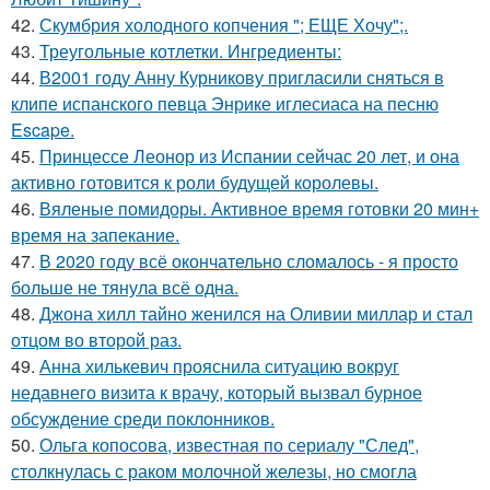
42.
Скумбрия холодного копчения "; ЕЩЕ Хочу";.
43.
Треугольные котлетки. Ингредиенты:
44.
В2001 году Анну Курникову пригласили сняться в
клипе испанского певца Энрике иглесиаса на песню
Escape.
45.
Принцессе Леонор из Испании сейчас 20 лет, и она
активно готовится к роли будущей королевы.
46.
Вяленые помидоры. Активное время готовки 20 мин+
время на запекание.
47.
В 2020 году всё окончательно сломалось - я просто
больше не тянула всё одна.
48.
Джона хилл тайно женился на Оливии миллар и стал
отцом во второй раз.
49.
Анна хилькевич прояснила ситуацию вокруг
недавнего визита к врачу, который вызвал бурное
обсуждение среди поклонников.
50.
Ольга копосова, известная по сериалу "След",
столкнулась с раком молочной железы, но смогла