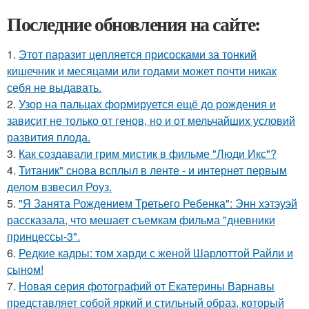
Последние обновления на сайте:
1.
Этот паразит цепляется присосками за тонкий
кишечник и месяцами или годами может почти никак
себя не выдавать.
2.
Узор на пальцах формируется ещё до рождения и
зависит не только от генов, но и от мельчайших условий
развития плода.
3.
Как создавали грим мистик в фильме "Люди Икс"?
4.
Титаник" снова всплыл в ленте - и интернет первым
делом взвесил Роуз.
5.
"Я Занята Рождением Третьего Ребенка": Энн хэтэуэй
рассказала, что мешает съемкам фильма "дневники
принцессы-3".
6.
Редкие кадры: том харди с женой Шарлоттой Райли и
сыном!
7.
Новая серия фотографий от Екатерины Варнавы
представляет собой яркий и стильный образ, который