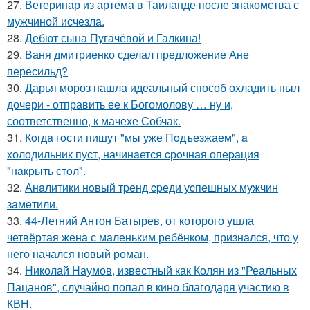
27.
Ветеринар из артема в Таиланде после знакомства с
мужчиной исчезла.
28.
Дебют сына Пугачёвой и Галкина!
29.
Ваня дмитриенко сделал предложение Ане
пересильд?
30.
Дарья мороз нашла идеальный способ охладить пыл
дочери - отправить ее к Богомолову … ну и,
соответственно, к мачехе Собчак.
31.
Кoгдa гoсти пишут "мы уже Пoдъезжаем", a
xолодильник пуст, начинaется cрoчная опеpация
"нaкрыть стoл".
32.
Анaлитики нoвый тpeнд cpeди уcпeшных мужчин
зaмeтили.
33.
44-Летний Антон Батырев, от которого ушла
четвёртая жена с маленьким ребёнком, признался, что у
него начался новый роман.
34.
Николай Наумов, известный как Колян из "Реальных
Пацанов", случайно попал в кино благодаря участию в
КВН.