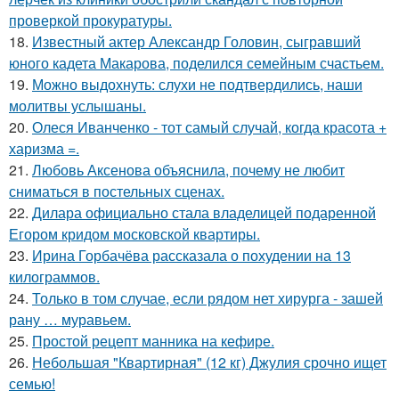
проверкой прокуратуры.
18.
Известный актер Александр Головин, сыгравший
юного кадета Макарова, поделился семейным счастьем.
19.
Можно выдохнуть: слухи не подтвердились, наши
молитвы услышаны.
20.
Олеся Иванченко - тот самый случай, когда красота +
харизма =.
21.
Любовь Аксенова объяснила, почему не любит
сниматься в постельных сценах.
22.
Дилара официально стала владелицей подаренной
Егором кридом московской квартиры.
23.
Ирина Горбачёва рассказала о похудении на 13
килограммов.
24.
Только в том случае, если рядом нет хирурга - зашей
рану … муравьем.
25.
Простой рецепт манника на кефире.
26.
Небольшая "Квартирная" (12 кг) Джулия срочно ищет
семью!