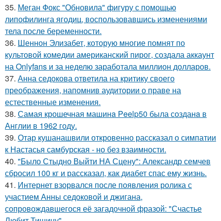
35.
Меган Фокс "Обновила" фигуру с помощью
липофилинга ягодиц, воспользовавшись изменениями
тела после беременности.
36.
Шеннон Элизабет, которую многие помнят по
культовой комедии американский пирог, создала аккаунт
на Onlyfans и за неделю заработала миллион долларов.
37.
Анна седокова ответила на критику своего
преображения, напомнив аудитории о праве на
естественные изменения.
38.
Самая крошечная машинa Peelp50 была созданa в
Англии в 1962 году.
39.
Отар кушанашвили откровенно рассказал о симпатии
к Настасья самбурская - но без взаимности.
40.
"Было Стыдно Выйти НА Сцену": Александр семчев
сбросил 100 кг и рассказал, как диабет спас ему жизнь.
41.
Интернет взорвался после появления ролика с
участием Анны седоковой и джигана,
сопровождавшегося её загадочной фразой: "Счастье
Любит Тишину".