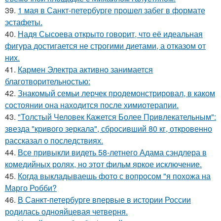
39.
1 мая в Санкт-петербурге прошел забег в формате
эстафеты.
40.
Надя Сысоева открыто говорит, что её идеальная
фигура достигается не строгими диетами, а отказом от
них.
41.
Кармен Электра активно занимается
благотворительностью:
42.
Знакомый семьи лерчек продемонстрировал, в каком
состоянии она находится после химиотерапии.
43.
"Толстый Человек Кажется Более Привлекательным":
звезда "кривого зеркала", сбросивший 80 кг, откровенно
рассказал о последствиях.
44.
Все привыкли видеть 58-летнего Адама сэндлера в
комедийных ролях, но этот фильм яркое исключение.
45.
Когда выкладываешь фото с вопросом "я похожа на
Марго Робби?
46.
В Санкт-петербурге впервые в истории России
родилась однояйцевая четверня.