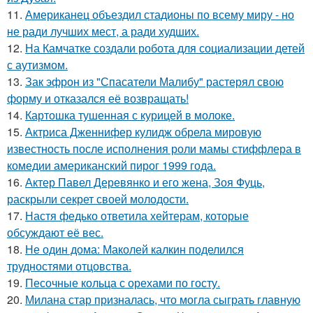
11.
Американец объездил стадионы по всему миру - но
не ради лучших мест, а ради худших.
12.
На Камчатке создали робота для социализации детей
с аутизмом.
13.
Зак эфрон из "Спасатели Малибу" растерял свою
форму и отказался её возвращать!
14.
Картошка тушенная с курицей в молоке.
15.
Актриса Дженнифер кулидж обрела мировую
известность после исполнения роли мамы стиффлера в
комедии американский пирог 1999 года.
16.
Актер Павел Деревянко и его жена, Зоя Фуць,
раскрыли секрет своей молодости.
17.
Настя федько ответила хейтерам, которые
обсуждают её вес.
18.
Не один дома: Маколей калкин поделился
трудностями отцовства.
19.
Песочные кольца с орехами по госту.
20.
Милана стар призналась, что могла сыграть главную