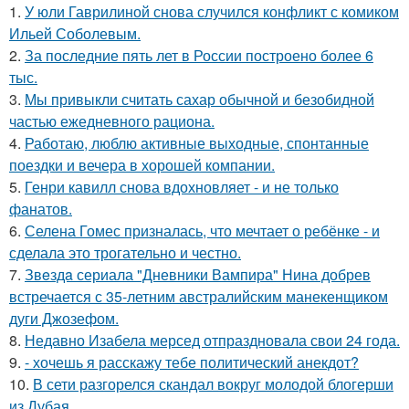
1.
У юли Гаврилиной снова случился конфликт с комиком
Ильей Соболевым.
2.
За последние пять лет в России построено более 6
тыс.
3.
Мы привыкли считать сахар обычной и безобидной
частью ежедневного рациона.
4.
Работаю, люблю активные выходные, спонтанные
поездки и вечера в хорошей компании.
5.
Генри кавилл снова вдохновляет - и не только
фанатов.
6.
Селена Гомес призналась, что мечтает о ребёнке - и
сделала это трогательно и честно.
7.
Звeздa сериала "Дневники Вампира" Нина добрев
встречается с 35-летним австралийским манекенщиком
дуги Джозефом.
8.
Недавно Изабела мерсед отпраздновала свои 24 года.
9.
- хочешь я расскажу тебе политический анекдот?
10.
В сети разгорелся скандал вокруг молодой блогерши
из Дубая.