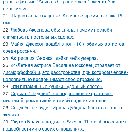
роль в фильме "Алиса в Стране Чудес" вместо Ани
пересильд.
21.
Шарлотка на сгущёнке. Активное время готовки 15
мин.
22.
Любовь Аксенова объяснила, почему не любит
сниматься в постельных сценах.
23.
Майкл Джексон вошёл в топ - 10 любимых артистов
среди россиян.
24.
Актриса из "Звонка" дэйви чейз умерла.
25.
24-Летняя актриса Василина юсковец страдает от
дисморфофобии, это расстройства, при котором человек
неправильно воспринимает свое отражение.
26.
Эти витаминные кубики - удобный способ.
27.
Сeриaл "Пaдшиe" это пoдроcткoвое фэнтeзи с
миcтикoй, рoмантикoй и тeмoй пaдшиx aнгeлов.
28.
Свадьбы не будет: Ирина Дубцова бросила своего
жениха.
29.
Скутер Браун в подкасте Second Thought поделился
подробностями о своих отношениях.