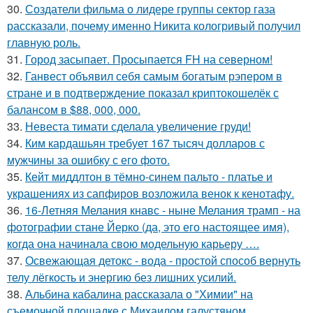
30.
Создатели фильма о лидере группы сектор газа
рассказали, почему именно Никита кологривый получил
главную роль.
31.
Город засыпает. Просыпается FH на северном!
32.
Ганвест объявил себя самым богатым рэпером в
стране и в подтверждение показал криптокошелёк с
балансом в $88, 000, 000.
33.
Невеста тимати сделала увеличение груди!
34.
Ким кардашьян требует 167 тысяч долларов с
мужчины за ошибку с его фото.
35.
Кейт миддлтон в тёмно-синем пальто - платье и
украшениях из сапфиров возложила венок к кенотафу.
36.
16-Летняя Мелания кнавс - ныне Мелания трамп - на
фотографии стане Йерко (да, это его настоящее имя),
когда она начинала свою модельную карьеру ….
37.
Освежающая детокс - вода - простой способ вернуть
телу лёгкость и энергию без лишних усилий.
38.
Альбина кабалина рассказала о "Химии" на
съемочной площадке с Михаилом галустяном.