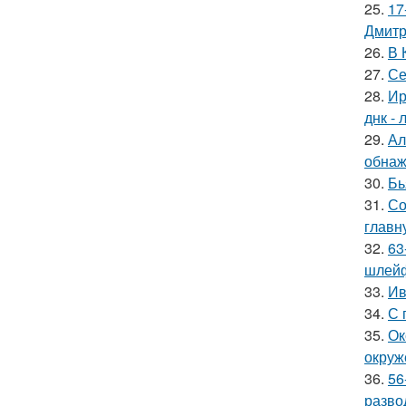
25.
17
Дмитр
26.
В 
27.
Се
28.
Ир
днк -
29.
Ал
обнаж
30.
Бь
31.
Со
главн
32.
63
шлейф
33.
Ив
34.
С 
35.
Ок
окруж
36.
56
разво