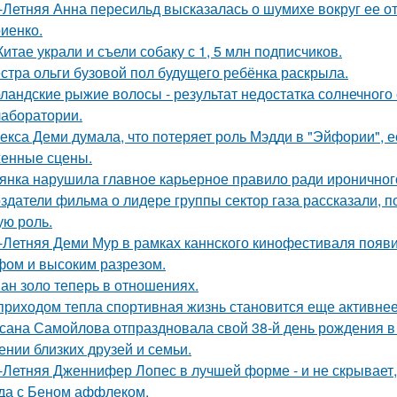
-Летняя Анна пересильд высказалась о шумихе вокруг ее 
иенко.
Китае украли и съели собаку с 1, 5 млн подписчиков.
стра ольги бузовой пол будущего ребёнка раскрыла.
ландские рыжие волосы - результат недостатка солнечного
 лаборатории.
екса Деми думала, что потеряет роль Мэдди в "Эйфории", е
енные сцены.
янка нарушила главное карьерное правило ради ироничного
здатели фильма о лидере группы сектор газа рассказали, 
ую роль.
-Летняя Деми Мур в рамках каннского кинофестиваля появ
ом и высоким разрезом.
ан золо теперь в отношениях.
приходом тепла спортивная жизнь становится еще активнее -
сана Самойлова отпраздновала свой 38-й день рождения в
ении близких друзей и семьи.
-Летняя Дженнифер Лопес в лучшей форме - и не скрывает,
да с Беном аффлеком.