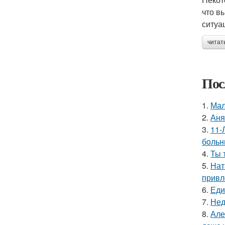
что в
ситуа
читат
Пос
1.
Мал
2.
Аня
3.
11-
бoльн
4.
Ты 
5.
Нат
привл
6.
Еди
7.
Нед
8.
Але