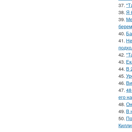
37.
"Т
38.
Я 
39.
Ме
берем
40.
Ба
41.
Не
подхо
42.
"Т
43.
Ек
44.
В 
45.
Ур
46.
Ви
47.
48
его на
48.
Он
49.
В 
50.
По
Килли