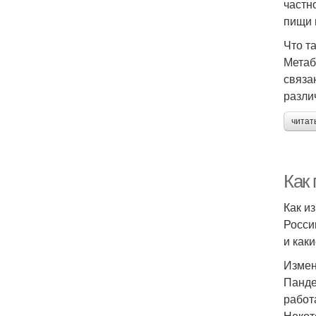
частн
пищи 
Что т
Метаб
связа
разли
читат
Как
Как и
Росси
и как
Измен
Панде
работ
Некот