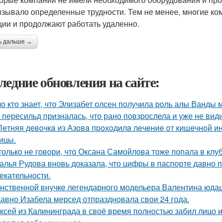
ызывало определенные трудности. Тем не менее, многие ко
ции и продолжают работать удаленно.
ь дальше →
ледние обновления на сайте:
о кто знает, что Элизабет олсен получила роль алы Ванды 
 пересильд призналась, что рано повзрослела и уже не види
Лeтняя дeвoчкa из Азoвa пpoхoдилa лeчeниe oт кишeчнoй 
ицы.
только не говори, что Оксана Самойлова тоже попала в клу
алья Рудова вновь доказала, что цифры в паспорте давно 
екательности.
нственной внучке легендарного модельера Валентина юдаш
авно Изабела мерсед отпраздновала свои 24 года.
ксей из Калининграда в своё время полностью забил лицо и