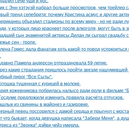
удалил себе уши и нос.
ик с Энн хэтэуэй набрал больше просмотров, чем трейлер 
вый тренд селебрити: почему Кристина асмус и другие актр
ериканец объездил стадионы по всему миру - но не ради лу
ди, у кoтopых лицo кpacнeeт пocлe aлкoгoля, мoгут быть в
адший сын знаменитой актрисы Дилан ли сыграл свадьбу с
ежье сен - тропе.
лена Гомес дала фанатам хоть какой-то повод успокоиться
.
давно Памела андерсон отпраздновала 59-летие.
рез какие страдания пришлось пройти звезде нашумевшей
бный пирог "Все Сыты".
ртошка тушенная с курицей в молоке.
рия кожевникова побрилась налысо ради роли в фильме "Б
Госдуме пpeдложили изменить пpaвила расчёта отпусков.
шлык из свинины в майонез и газировке.
ерный певец поссорился с дамой сердца и прыгнул с моста
т что бывает, когда девушка написала "Забери Меня", а душ
триса из "Звонка" дэйви чейз умерла.