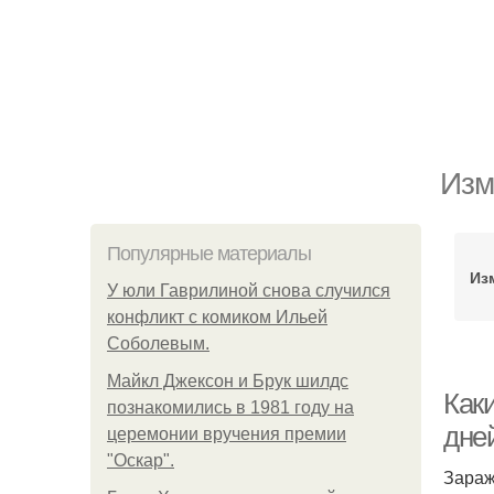
Изм
Популярные материалы
Из
У юли Гаврилиной снова случился
конфликт с комиком Ильей
Соболевым.
Майкл Джексон и Брук шилдс
Как
познакомились в 1981 году на
дне
церемонии вручения премии
"Оскар".
Зараж