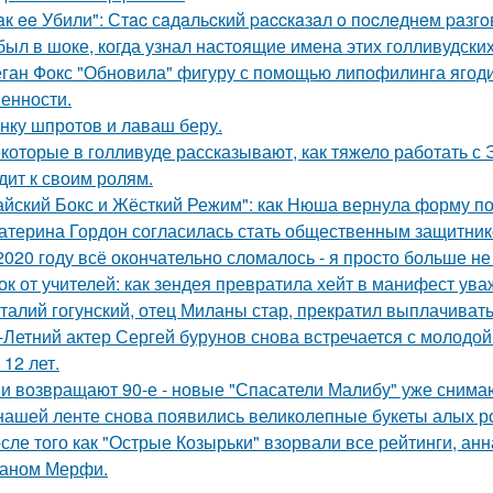
aк ee Убили": Стac сaдaльcкий paccкaзaл o пocлeднeм paзг
был в шоке, когда узнал настоящие имена этих голливудских
ган Фокс "Обновила" фигуру с помощью липофилинга ягод
енности.
нку шпротов и лаваш беру.
которые в голливуде рассказывают, как тяжело работать с Э
дит к своим ролям.
айский Бокс и Жёсткий Режим": как Нюша вернула форму по
атерина Гордон согласилась стать общественным защитник
2020 году всё окончательно сломалось - я просто больше не
ок от учителей: как зендея превратила хейт в манифест ува
талий гогунский, отец Миланы стар, прекратил выплачиват
-Летний актер Сергей бурунов снова встречается с молодо
 12 лет.
и возвращают 90-е - новые "Спасатели Малибу" уже снима
нашей ленте снова появились великолепные букеты алых роз
сле того как "Острые Козырьки" взорвали все рейтинги, анн
аном Мерфи.