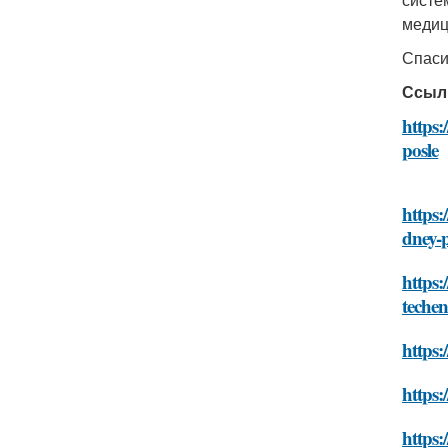
медиц
Спаси
Ссыл
https
posle
https:
dney-p
https:
techen
https:
https:
https: