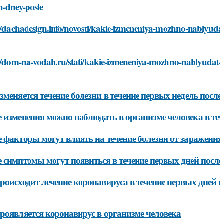
h-dney-posle
//dachadesign.info/novosti/kakie-izmeneniya-mozhno-nablyud
://dom-na-vodah.ru/stati/kakie-izmeneniya-mozhno-nablyudat-
зменяется течение болезни в течение первых недель посл
 изменения можно наблюдать в организме человека в те
 факторы могут влиять на течение болезни от заражени
 симптомы могут появиться в течение первых дней посл
роисходит лечение коронавируса в течение первых дней 
роявляется коронавирус в организме человека