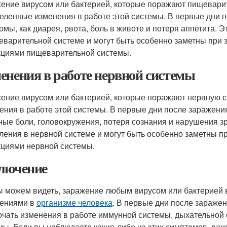
ение вирусом или бактерией, которые поражают пищеварит
еленные изменения в работе этой системы. В первые дни п
омы, как диарея, рвота, боль в животе и потеря аппетита.
еварительной системе и могут быть особенно заметны при 
циями пищеварительной системы.
енения в работе нервной системы
ение вирусом или бактерией, которые поражают нервную с
ения в работе этой системы. В первые дни после заражения
ные боли, головокружения, потеря сознания и нарушения з
ления в нервной системе и могут быть особенно заметны п
циями нервной системы.
лючение
ы можем видеть, заражение любым вирусом или бактерией
ениями в
организме человека
. В первые дни после зараже
ючать изменения в работе иммунной системы, дыхательной
мы. Если вы наблюдаете какие-либо из этих симптомов, важ