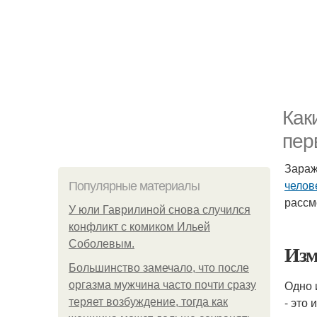
Как
пер
Зараж
челов
Популярные материалы
рассм
У юли Гаврилиной снова случился
конфликт с комиком Ильей
Соболевым.
Изм
Большинство замечало, что после
Одно 
оргазма мужчина часто почти сразу
- это
теряет возбуждение, тогда как