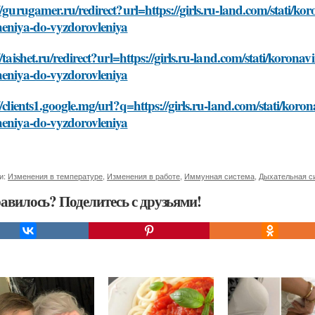
//gurugamer.ru/redirect?url=https://girls.ru-land.com/stati/ko
heniya-do-vyzdorovleniya
//taishet.ru/redirect?url=https://girls.ru-land.com/stati/korona
heniya-do-vyzdorovleniya
//clients1.google.mg/url?q=https://girls.ru-land.com/stati/koro
heniya-do-vyzdorovleniya
и:
Изменения в температуре
,
Изменения в работе
,
Иммунная система
,
Дыхательная с
авилось? Поделитесь с друзьями!