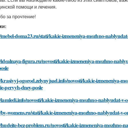
инской помощи и лечения.
бо за прочтение!
ки:
://mebel-doma23.ru/stati/kakie-izmeneniya-mozhno-nablyudat-
//idealnaya-figura.ru/novosti/kakie-izmeneniya-mozhno-nably
osle
//krasivyj-ogorod.zelynyjsad.info/novosti/kakie-izmeneniya-
ie-pervyh-dney-posle
//iamledi.info/novosti/kakie-izmeneniya-mozhno-nablyudat-v-
//by-womens.ru/stati/kakie-izmeneniya-mozhno-nablyudat-v-o
//hudeite-bez-problem.ru/novosti/kakie-izmeneniya-mozhno-na