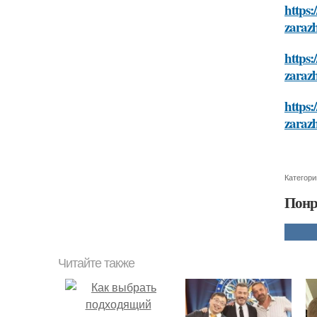
https:
zaraz
https:
zaraz
https:
zaraz
Категори
Понр
Читайте также