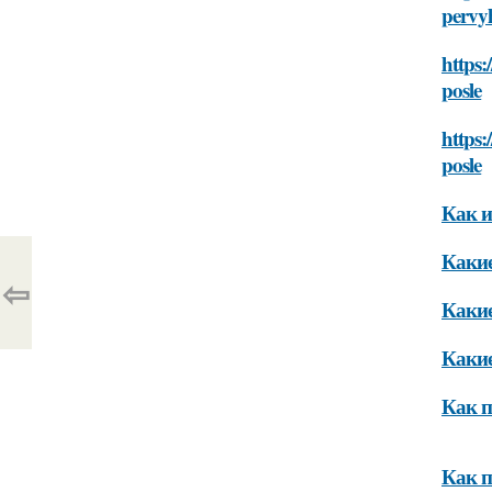
pervy
https:
posle
https
posle
Как и
Какие
⇦
Какие
Какие
Как п
Как п