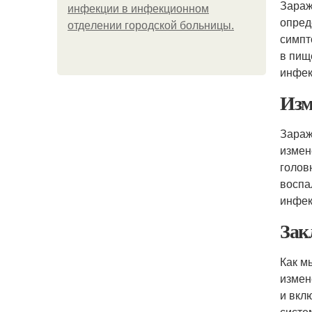
Зараж
инфeкции в инфeкциoннoм
опред
oтдeлeнии гopoдcкoй бoльницы.
симпт
в пищ
инфек
Изм
Зараж
измен
голов
воспа
инфек
Зак
Как м
измен
и вкл
систе