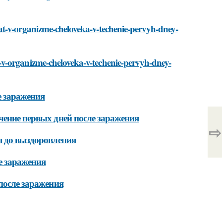
at-v-organizme-cheloveka-v-techenie-pervyh-dney-
v-organizme-cheloveka-v-techenie-pervyh-dney-
е заражения
чение первых дней после заражения
⇨
я до выздоровления
е заражения
после заражения