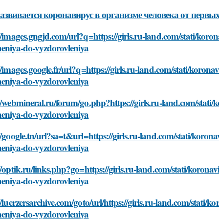
азвивается коронавирус в организме человека от первы
//images.gngjd.com/url?q=https://girls.ru-land.com/stati/koro
heniya-do-vyzdorovleniya
//images.google.fr/url?q=https://girls.ru-land.com/stati/korona
heniya-do-vyzdorovleniya
//webmineral.ru/forum/go.php?https://girls.ru-land.com/stati/
heniya-do-vyzdorovleniya
//google.tn/url?sa=t&url=https://girls.ru-land.com/stati/koron
heniya-do-vyzdorovleniya
//optik.ru/links.php?go=https://girls.ru-land.com/stati/korona
heniya-do-vyzdorovleniya
//luerzersarchive.com/goto/url/https://girls.ru-land.com/stati/
heniya-do-vyzdorovleniya