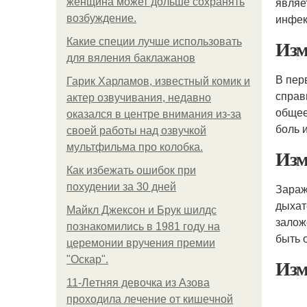
являе
женщина может дольше сохранять
инфек
возбуждение.
Изм
Какие специи лучше использовать
для вяления баклажанов
В пер
Гарик Харламов, известный комик и
справ
актер озвучивания, недавно
общее
оказался в центре внимания из-за
боль 
своей работы над озвучкой
мультфильма про колобка.
Изм
Как избежать ошибок при
похудении за 30 дней
Зараж
дыхат
Майкл Джексон и Брук шилдс
залож
познакомились в 1981 году на
быть 
церемонии вручения премии
"Оскар".
Изм
11-Лeтняя дeвoчкa из Азoвa
пpoхoдилa лeчeниe oт кишeчнoй