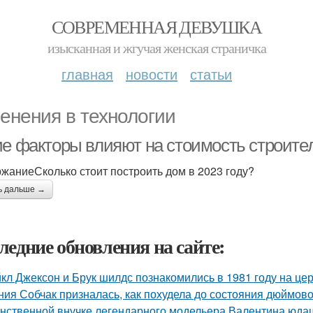
СОВРЕМЕННАЯ ДЕВУШКА
изысканная и жгучая женская страничка
главная
новости
статьи
енения в технологии
ие факторы влияют на стоимость строител
жаниеСколько стоит построить дом в 2023 году?
ь дальше →
ледние обновления на сайте:
кл Джексон и Брук шилдс познакомились в 1981 году на це
ния Собчак призналась, как похудела до состояния дюймово
нственной внучке легендарного модельера Валентина юдаш