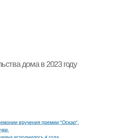
ьства дома в 2023 году
ремонии вручения премии "Оскар".
чки.
кина исполнилось 4 года.