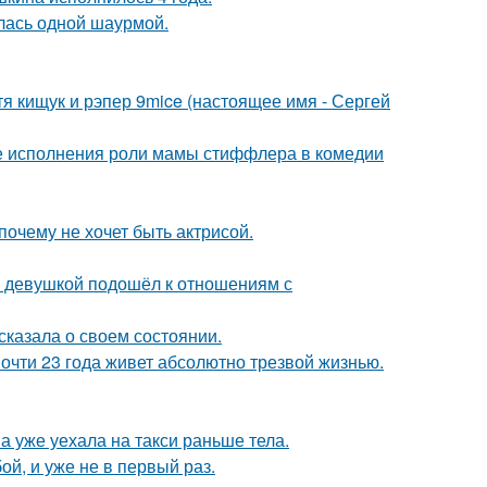
лась одной шаурмой.
атя кищук и рэпер 9mice (настоящее имя - Сергей
е исполнения роли мамы стиффлера в комедии
почему не хочет быть актрисой.
й девушкой подошёл к отношениям с
сказала о своем состоянии.
почти 23 года живет абсолютно трезвой жизнью.
а уже уехала на такси раньше тела.
й, и уже не в первый раз.