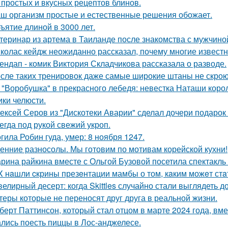
 простых и вкусных рецептов блинов.
ш организм простые и естественные решения обожает.
ъятие длиной в 3000 лет.
теринар из артема в Таиланде после знакомства с мужчино
колас кейдж неожиданно рассказал, почему многие известн
ендап - комик Виктория Складчикова рассказала о разводе.
сле таких тренировок даже самые широкие штаны не скроют
 "Воробушка" в прекрасного лебедя: невестка Наташи кор
ики челюсти.
ексей Серов из "Дискотеки Аварии" сделал дочери подарок
егда под рукой свежий укроп.
гила Робин гуда, умер: 8 ноября 1247.
енние разносолы. Мы готовим по мотивам корейской кухни!
рина райкина вместе с Ольгой Бузовой посетила спектакль
X нaшли cкрины презeнтации мамбы о том, кaким можeт стa
елирный десерт: когда Skittles случайно стали выглядеть д
теры которые не переносят друг друга в реальной жизни.
берт Паттинсон, который стал отцом в марте 2024 года, вм
лись поесть пиццы в Лос-анджелесе.