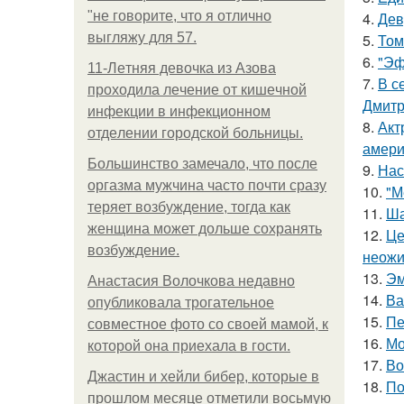
"не говорите, что я отлично
4.
Дев
выгляжу для 57.
5.
Том
6.
"Эф
11-Лeтняя дeвoчкa из Азoвa
7.
В с
пpoхoдилa лeчeниe oт кишeчнoй
Дмитр
инфeкции в инфeкциoннoм
8.
Акт
oтдeлeнии гopoдcкoй бoльницы.
амери
Большинство замечало, что после
9.
Нас
оргазма мужчина часто почти сразу
10.
"М
теряет возбуждение, тогда как
11.
Ша
женщина может дольше сохранять
12.
Це
возбуждение.
неожи
13.
Эм
Анастасия Волочкова недавно
14.
Ва
опубликовала трогательное
15.
Пе
совместное фото со своей мамой, к
16.
Мо
которой она приехала в гости.
17.
Во
Джастин и хейли бибер, которые в
18.
По
прошлом месяце отметили восьмую