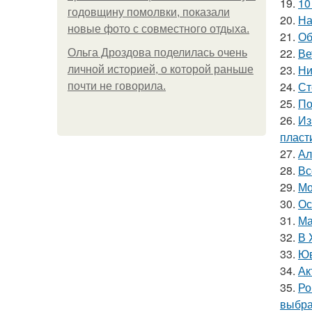
19.
10
годовщину помолвки, показали
20.
На
новые фото с совместного отдыха.
21.
Об
22.
Ве
Ольга Дроздова поделилась очень
23.
Ни
личной историей, о которой раньше
24.
Ст
почти не говорила.
25.
По
26.
Из
пласт
27.
Ал
28.
Вс
29.
Мо
30.
Ос
31.
Ма
32.
В 
33.
Юв
34.
Ак
35.
Ро
выбра