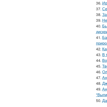
36.
Ир
37.
Се
38.
За
39.
Не
40.
Бы
дискр
41.
Ба
приро
42.
Ка
43.
В 
44.
Во
45.
Тв
46.
Ол
47.
Ан
48.
Дж
49.
Ан
"Выпи
50.
Да