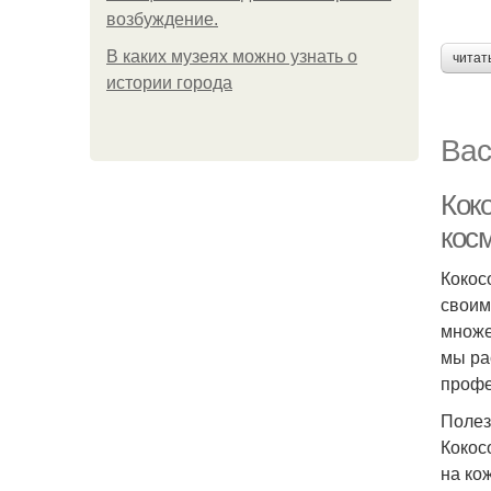
возбуждение.
В каких музеях можно узнать о
читат
истории города
Вас
Кок
кос
Кокос
своим
множе
мы ра
профе
Полез
Кокос
на ко