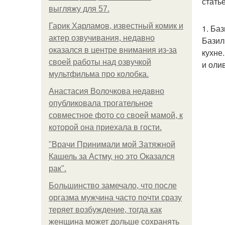
стать
выгляжу для 57.
Гарик Харламов, известный комик и
1. Ба
актер озвучивания, недавно
Базил
оказался в центре внимания из-за
кухне
своей работы над озвучкой
и оли
мультфильма про колобка.
Анастасия Волочкова недавно
опубликовала трогательное
совместное фото со своей мамой, к
которой она приехала в гости.
"Врачи Принимали мой Затяжной
Кашель за Астму, но это Оказался
рак".
Большинство замечало, что после
оргазма мужчина часто почти сразу
теряет возбуждение, тогда как
женщина может дольше сохранять