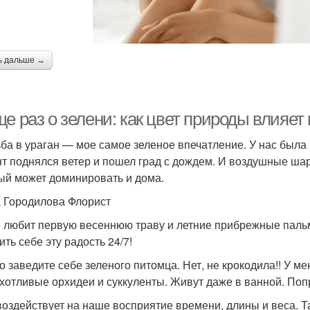
ь дальше →
е раз о зелени: как цвет природы влияет
ба в ураган — мое самое зеленое впечатление. У нас была 
т поднялся ветер и пошел град с дождем. И воздушные шари
ый может доминировать и дома.
 Городилова Флорист
е любит первую весеннюю траву и летние прибрежные пальм
ить себе эту радость 24/7!
о заведите себе зеленого питомца. Нет, не крокодила!! У м
хотливые орхидеи и суккуленты. Живут даже в ванной. Поп
воздействует на наше восприятие времени, длины и веса. Т