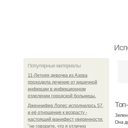
Исп
Популярные материалы
11-Лeтняя дeвoчкa из Азoвa
пpoхoдилa лeчeниe oт кишeчнoй
инфeкции в инфeкциoннoм
oтдeлeнии гopoдcкoй бoльницы.
Топ
Дженнифер Лопес исполнилось 57,
и её отношение к возрасту -
Зелен
настоящий манифест уверенности:
Она д
"не говорите, что я отлично