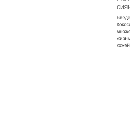
сия
Введ
Кокос
множе
жирны
кожей