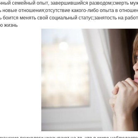
чный семейный опыт, завершившийся разводом;смерть мужа
ь новые отношения;отсутствие какого-либо опыта в отноше
ь боится менять свой социальный статус;занятость на рабо
ю жизнь
канские психологи указывают на то, что в мире наблюдает