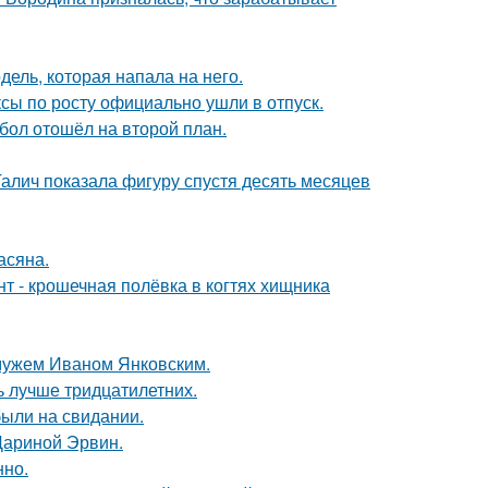
дель, которая напала на него.
ксы по росту официально ушли в отпуск.
бол отошёл на второй план.
Галич показала фигуру спустя десять месяцев
асяна.
 - крошечная полёвка в когтях хищника
 мужем Иваном Янковским.
ь лучше тридцатилетних.
были на свидании.
Дариной Эрвин.
нно.