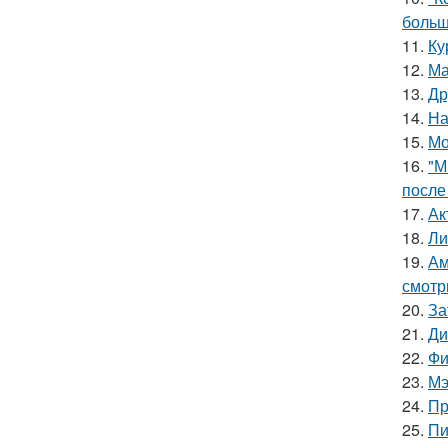
больш
11.
Ку
12.
Ма
13.
Др
14.
На
15.
Мо
16.
"М
после
17.
Ак
18.
Ли
19.
Ам
смотр
20.
За
21.
Ди
22.
Фи
23.
Мэ
24.
Пр
25.
Пи