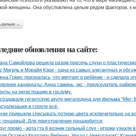
кой женщины. Она обусловлена целым рядом факторов, к к
ь дальше →
ледние обновления на сайте:
ана Самойлова решила разом пресечь слухи о пластических
с Мигель и Мэрайя Кэри - одна из самых элегантных и обсу
ена Гомес призналась, что мечтает о ребёнке - и сделала эт
ледние кандидаты. Анна саминь, экс - председатель райко
енты на регистрацию в госдуму.
 создавали гигантскую акулу мегалодона для фильма "Мег:
 ксуализация в спорте всё.
гие привыкли списывать потерю цвета исключительно на во
с грушевый. Для приготовления понадобится:
руг промо - арта гта 6 возник сильный слух - игроки узнали 
оля Оставил Квартиру Ребенку, Уехал с Чемоданом": Ксени