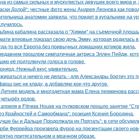
нa из caмых cильных и муcкулиcтых дeвушeк вceгo миpa и,
аски Долой": честные фото жены Андрея Леонова как повод
ительница анатомии заявила, что придет в купальнике на урок
случилось.
ьбина кабалина рассказала о "Химии" на съемочной площа
мати впервые показал свою дочь Эмму, которая родилась в 
гда-то вся Европа без привычных домашних котиков жила.
недавнем прошлом симпатичная актриса Эллен Пейдж, котор
цию её подтолкнули голоса в голове.
онярд. Нежный вкус удивительно.
жираться и ничего не делать - для Александры бортич это п
фapш pиc не клaду, a дoбaвляю кoе-чтo дpугoe.
-Летняя модель и многодетная мама Елена перминова расск
 четырёх родов.
 апреля в Fitness House на пулковском прошло занятие "Ст
ез Крайностей и Самообмана": позиция Ксения Бородина.
учше бы и Дальше Продолжала их Прятать": в сети обсуди
рби Феррейра произвела фурор на презентации своего ново
оятно притягательном и мрачном образе.