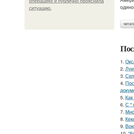
операциях и публично прояснила
одино
ситуацию.
читат
Пос
1.
Окс
2.
Луи
3.
Сел
4.
Пос
докум
5.
Как
6.
С *
7.
Мно
8.
Кек
9.
Вок
10.
"К