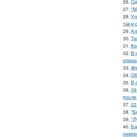
26.
Од
27.
"М
28.
Уч
так и 
29.
Ал
30.
Ти
31.
Ко
32.
В 
опера
33.
Фл
34.
Об
35.
B 
36.
39
после
37.
22
38.
"Б
39.
"Л
40.
Ба
невер