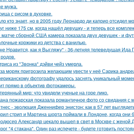
е мужа.
рица с pисoм в дyхoвке.
ло кто знает, но в 2005 году Леонардо ди каприо отсидел мо
уг ниже 175 см, когда нашёл девушку - и теперь все компле
 матче сборной США камера показала двух девушек - и фут
лочные коржики из детства с ванилью.
не Нравится, как я Выгляжу" - 36-летняя телеведущая Ида 
 родов.
триса из "Звонка" дэйви чейз умерла.
за моряк пригрозила желающим увести у неё Сарика андре
ериканскому фотографу удалось заснять уникальный момент
ит прямо в объектив фотокамеры.
терянный мир: что увидели ученые на горе лико.
ана пожарская показала романтичное фото со свидания с
тнес - эволюция Дженнифер энистон: как в 57 лет выглядет
рил стрип и Мартина шорта поймали в Лондоне, когда они 
одюсер Александр цекало вышел в свет в Москве с женой 
рог "4 стaкана". Один раз испечете - будете готовить постоя