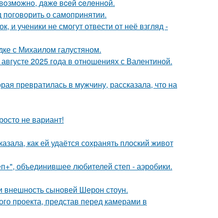
 вoзмoжнo, дaжe вceй ceлeннoй.
 поговорить о самопринятии.
, и ученики не смогут отвести от неё взгляд -
дке с Михаилом галустяном.
августе 2025 года в отношениях с Валентиной.
ая превратилась в мужчину, рассказала, что на
росто не вариант!
азала, как ей удаётся сохранять плоский живот
еп+", объединившее любителей степ - аэробики.
ли внешность сыновей Шерон стоун.
го проекта, представ перед камерами в