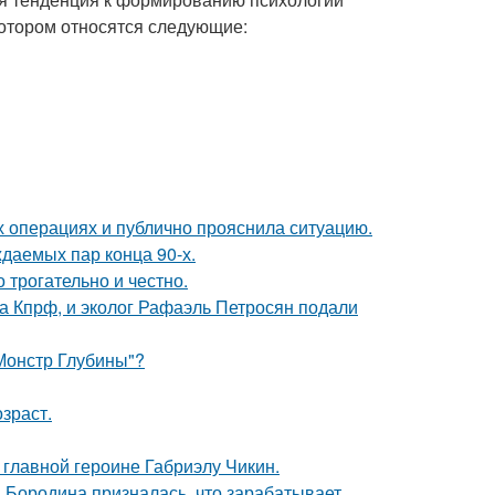
отором относятся следующие:
 операциях и публично прояснила ситуацию.
ждаемых пар конца 90-х.
о трогательно и честно.
ма Кпрф, и эколог Рафаэль Петросян подали
 Монстр Глубины"?
зраст.
в главной героине Габриэлу Чикин.
я Бородина призналась, что зарабатывает