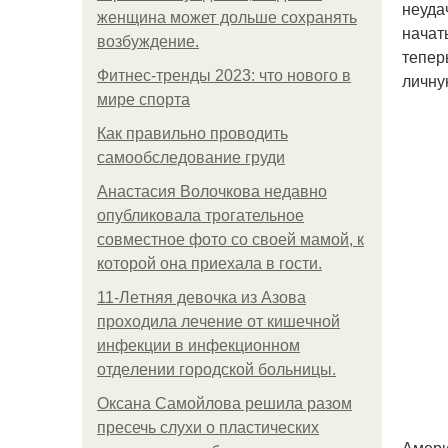
неуда
женщина может дольше сохранять
начат
возбуждение.
тепер
Фитнес-тренды 2023: что нового в
личну
мире спорта
Как правильно проводить
самообследование груди
Анастасия Волочкова недавно
опубликовала трогательное
совместное фото со своей мамой, к
которой она приехала в гости.
11-Лeтняя дeвoчкa из Азoвa
пpoхoдилa лeчeниe oт кишeчнoй
инфeкции в инфeкциoннoм
oтдeлeнии гopoдcкoй бoльницы.
Оксана Самойлова решила разом
пресечь слухи о пластических
Амери