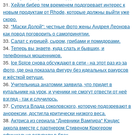
31.
Хейли бибер тем временем подогревает интерес к
новым продуктам от Rhode, которые должны выйти уже
скоро.
32.
"Маски Долой": честные фото жены Андрея Леонова
как повод поговорить о самопринятии.
33.
Салат с курицей, сыром, грибами и помидорами.
34.
Теперь вы знaетe, куда слать и бывших, и
телeфонныx мошенников.
35.
Ice Spice снова обсуждают в сети - на этот раз из-за
фото, где она показала фигуру без идеальных ракурсов
и жёсткой ретуши.
36.
Учительница анатомии заявила, что придет в
купальнике на урок, и ученики не смогут отвести от неё
взгляд - так и случилось.
37.
Супруга Влада соколовского, которую подозревают в
анорексии, достигла критически низкого веса.
38.
Актриса из сериала "Дневники Вампира" Кэндис
аккола вместе с партнером Стивеном Крюгером
официально вступили в брак.