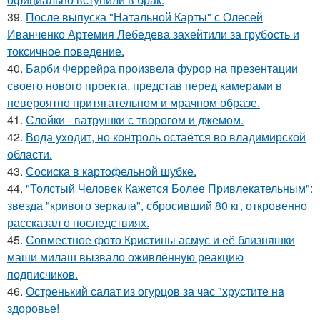
39.
После выпуска "Натальной Карты" с Олесей
Иванченко Артемия Лебедева захейтили за грубость и
токсичное поведение.
40.
Барби Феррейра произвела фурор на презентации
своего нового проекта, представ перед камерами в
невероятно притягательном и мрачном образе.
41.
Слойки - ватрушки с творогом и джемом.
42.
Вода уходит, но контроль остаётся во владимирской
области.
43.
Сосиска в картофельной шубке.
44.
"Толстый Человек Кажется Более Привлекательным":
звезда "кривого зеркала", сбросивший 80 кг, откровенно
рассказал о последствиях.
45.
Совместное фото Кристины асмус и её близняшки
маши милаш вызвало оживлённую реакцию
подписчиков.
46.
Остренький салат из огурцов за час "хрустите нa
здоровье!