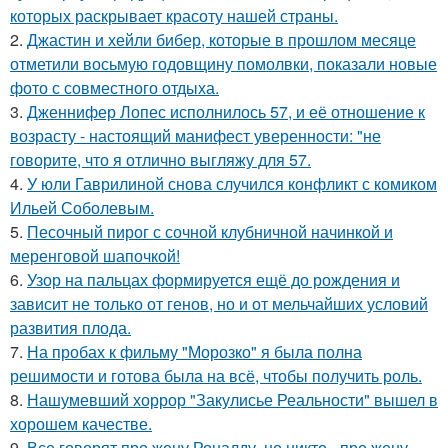
которых раскрывает красоту нашей страны.
2.
Джастин и хейли бибер, которые в прошлом месяце
отметили восьмую годовщину помолвки, показали новые
фото с совместного отдыха.
3.
Дженнифер Лопес исполнилось 57, и её отношение к
возрасту - настоящий манифест уверенности: "не
говорите, что я отлично выгляжу для 57.
4.
У юли Гаврилиной снова случился конфликт с комиком
Ильей Соболевым.
5.
Песочный пирог с сочной клубничной начинкой и
меренговой шапочкой!
6.
Узор на пальцах формируется ещё до рождения и
зависит не только от генов, но и от мельчайших условий
развития плода.
7.
На пробах к фильму "Морозко" я была полна
решимости и готова была на всё, чтобы получить роль.
8.
Нашумевший хоррор "Закулисье Реальности" вышел в
хорошем качестве.
9.
Все говорят про жену Роналду, но никто - про жену