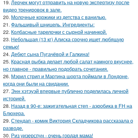
19.
Лерчек могут отправить на новую экспертизу после
видео тренировок в зале.
20.
Молочные коржики из детства с ванилью.
21.
Фальшивый шницель. Ингредиенты:
22.
Колбасные тарелочки с сырной начинкой.
23.
Небольшая (13 кг) Алиска срочно ищет любящую
семью!
24.
Дебют сына Пугачёвой и Галкина!
25.
Красная рыбка делает любой салат намного вкуснее,
но главное - правильно подобрать сочетания.
26.
Мэрил стрип и Мартина шорта поймали в Лондоне,
когда они были на свидании.
27.
Энн хэтэуэй впервые публично поделилась личной
историей.
28.
Назад в 90-е: зажигательная степ - аэробика в FH на
Блюхера.
29.
Стендап - комик Виктория Складчикова рассказала о
разводе.
30.
Риз уизерспун - очень гордая мама!