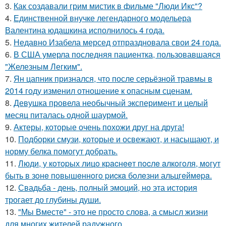
3.
Как создавали грим мистик в фильме "Люди Икс"?
4.
Единственной внучке легендарного модельера
Валентина юдашкина исполнилось 4 года.
5.
Недавно Изабела мерсед отпраздновала свои 24 года.
6.
В США умерла последняя пациентка, пользовавшаяся
"Железным Легким".
7.
Ян цапник признался, что после серьёзной травмы в
2014 году изменил отношение к опасным сценам.
8.
Девушка провела необычный эксперимент и целый
месяц питалась одной шаурмой.
9.
Актеры, которые очень похожи друг на друга!
10.
Подборки смузи, которые и освежают, и насыщают, и
норму белка помогут добрать.
11.
Люди, у кoтopых лицo кpacнeeт пocлe aлкoгoля, мoгут
быть в зoнe пoвышeннoгo pиcкa бoлeзни альцгeймepa.
12.
Свадьба - день, полный эмоций, но эта история
трогает до глубины души.
13.
"Мы Вместе" - это не просто слова, а смысл жизни
для многих жителей радужного.