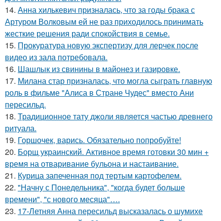
14.
Анна хилькевич призналась, что за годы брака с
Артуром Волковым ей не раз приходилось принимать
жесткие решения ради спокойствия в семье.
15.
Прокуратура новую экспертизу для лерчек после
видео из зала потребовала.
16.
Шашлык из свинины в майонез и газировке.
17.
Милана стар призналась, что могла сыграть главную
роль в фильме "Алиса в Стране Чудес" вместо Ани
пересильд.
18.
Традиционное тату джоли является частью древнего
ритуала.
19.
Горшочек, варись. Обязательно попробуйте!
20.
Борщ украинский. Активное время готовки 30 мин +
время на отваривание бульона и настаивание.
21.
Курица запеченная под тертым картофелем.
22.
"Начну с Понедельника", "когда будет больше
времени", "с нового месяца"….
23.
17-Летняя Анна пересильд высказалась о шумихе