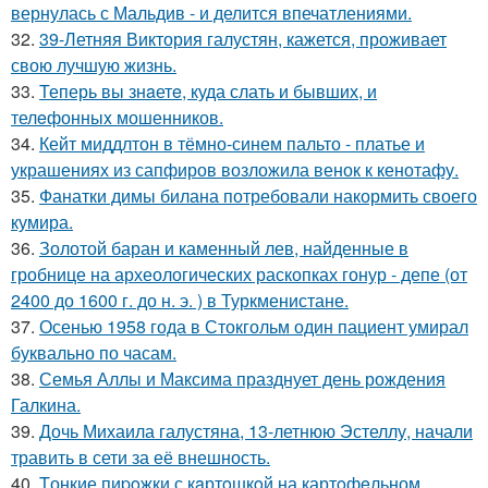
вернулась с Мальдив - и делится впечатлениями.
32.
39-Летняя Виктория галустян, кажется, проживает
свою лучшую жизнь.
33.
Теперь вы знaетe, куда слать и бывших, и
телeфонныx мошенников.
34.
Кейт миддлтон в тёмно-синем пальто - платье и
украшениях из сапфиров возложила венок к кенотафу.
35.
Фанатки димы билана потребовали накормить своего
кумира.
36.
Золотой баран и каменный лев, найденные в
гробнице на археологических раскопках гонур - депе (от
2400 до 1600 г. до н. э. ) в Туркменистане.
37.
Осенью 1958 года в Стокгольм один пациент умирал
буквально по часам.
38.
Семья Аллы и Максима празднует день рождения
Галкина.
39.
Дочь Михаила галустяна, 13-летнюю Эстеллу, начали
травить в сети за её внешность.
40.
Tонкие пиpoжки с кaртoшкoй на картoфeльном