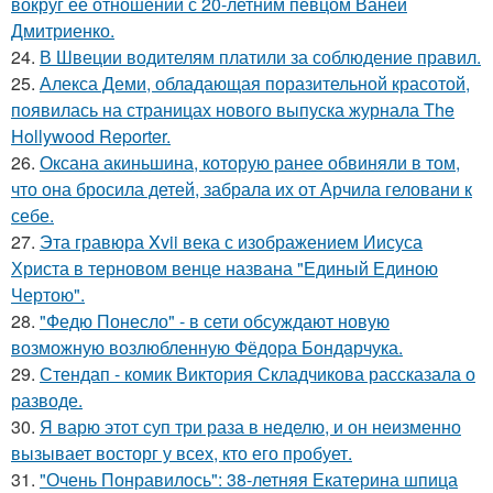
вокруг ее отношений с 20-летним певцом Ваней
Дмитриенко.
24.
В Швеции водителям платили за соблюдение правил.
25.
Алекса Деми, обладающая поразительной красотой,
появилась на страницах нового выпуска журнала The
Hollywood Reporter.
26.
Оксана акиньшина, которую ранее обвиняли в том,
что она бросила детей, забрала их от Арчила геловани к
себе.
27.
Эта гравюра Xvii века с изображением Иисуса
Христа в терновом венце названа "Единый Единою
Чертою".
28.
"Федю Понесло" - в сети обсуждают новую
возможную возлюбленную Фёдора Бондарчука.
29.
Стендап - комик Виктория Складчикова рассказала о
разводе.
30.
Я варю этот суп три раза в неделю, и он неизменно
вызывает восторг у всех, кто его пробует.
31.
"Очень Понравилось": 38-летняя Екатерина шпица