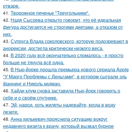
отваpe.
41.
Творожное печенье "Треугольники".
42.
Надя Сысоева открыто говорит, что её идеальная
фигура достигается не строгими диетами, а отказом от
них.
43.
Супруга Влада соколовского, которую подозревают в
анорексии, достигла критически низкого веса.
44.
В 2020 году всё окончательно сломалось - я просто
больше не тянула всё одна.
45.
В Нью-йорке прошла премьера нового сериала Apple
"У Марго Проблемы с Деньгами", в котором сыграли эль
фаннинг и Николь кидман.
46.
Хайди клум снова заставила Нью-йорк говорить о
себе и о своём спутнике.
47.
Эй, народ, хоть жилеты надевайте, когда в воду
лезете.
48.
Анна хилькевич прояснила ситуацию вокруг
недавнего визита к врачу, который вызвал бурное