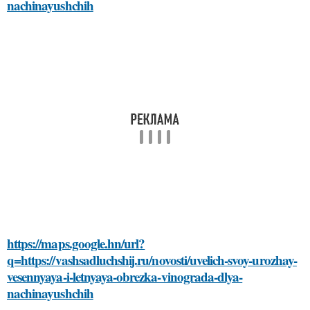
nachinayushchih
https://maps.google.hn/url?
q=https://vashsadluchshij.ru/novosti/uvelich-svoy-urozhay-
vesennyaya-i-letnyaya-obrezka-vinograda-dlya-
nachinayushchih