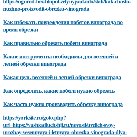
https://ogorod-bez-hlopot.zelynyjsad.info/stati/kak-chasto-
nuzhno-proizvodit-obrezku-vinograda
Как избежать повреждения побегов винограда во
время обрезки
Как правильно обрезать побеги винограда
Какие инструменты необходимы для весенней и
летней обрезки винограда
Какая цель весенней и летней обрезки винограда
Как определить, какие побеги нужно обрезать
Как часто нужно производить обрезку винограда
https://yorksite.ru/goto.php?
url=https://vashsadluchshij.ru/novosti/uvelich-svoy-
urozhay-vesennyaya-i-letnyaya-obrezka-vinograda-dlya-