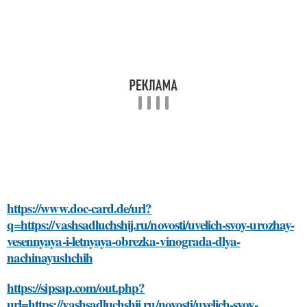
https://www.doc-card.de/url?
q=https://vashsadluchshij.ru/novosti/uvelich-svoy-urozhay-
vesennyaya-i-letnyaya-obrezka-vinograda-dlya-
nachinayushchih
https://sipsap.com/out.php?
url=https://vashsadluchshij.ru/novosti/uvelich-svoy-