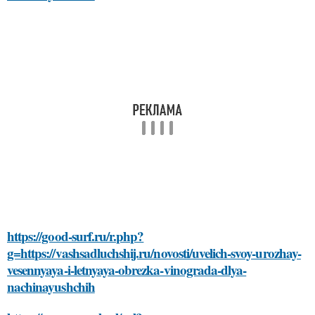
https://good-surf.ru/r.php?
g=https://vashsadluchshij.ru/novosti/uvelich-svoy-urozhay-
vesennyaya-i-letnyaya-obrezka-vinograda-dlya-
nachinayushchih