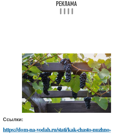
Ссылки:
https://dom-na-vodah.ru/stati/kak-chasto-nuzhno-