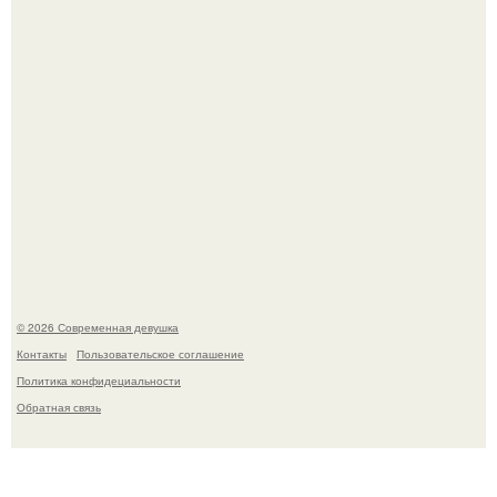
Большинство замечало, что после оргазма мужчина
часто почти сразу теряет возбуждение, тогда как
женщина может дольше сохранять возбуждение.
© 2026 Современная девушка
Контакты
Пользовательское соглашение
Политика конфидециальности
Обратная связь