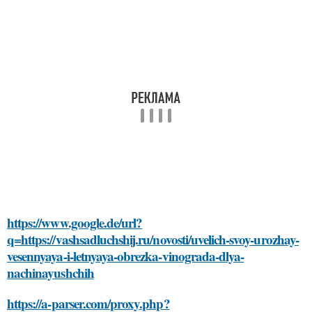
https://www.google.de/url?
q=https://vashsadluchshij.ru/novosti/uvelich-svoy-urozhay-
vesennyaya-i-letnyaya-obrezka-vinograda-dlya-
nachinayushchih
https://a-parser.com/proxy.php?