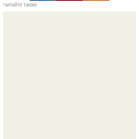
Читайте также
Какие симптомы могут указывать на наличие
заболеваний суставов и костей
Все же слышали про вчерашнюю победу Бена аффлека
в "кто хочет стать миллионером?