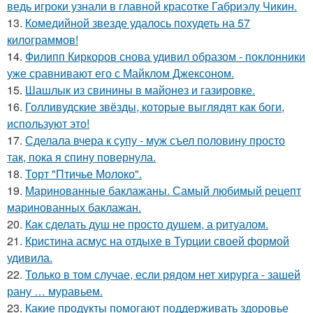
ведь игроки узнали в главной красотке Габриэлу Чикин.
13.
Комедийной звезде удалось похудеть на 57
килограммов!
14.
Филипп Киркоров снова удивил образом - поклонники
уже сравнивают его с Майклом Джексоном.
15.
Шашлык из свинины в майонез и газировке.
16.
Голливудские звёзды, которые выглядят как боги,
используют это!
17.
Сделала вчера к супу - муж съел половину просто
так, пока я спину повернула.
18.
Торт "Птичье Молоко".
19.
Маринованные баклажаны. Самый любимый рецепт
маринованных баклажан.
20.
Как сделать душ не просто душем, а ритуалом.
21.
Кристина асмус на отдыхе в Турции своей формой
удивила.
22.
Только в том случае, если рядом нет хирурга - зашей
рану … муравьем.
23.
Какие продукты помогают поддерживать здоровье