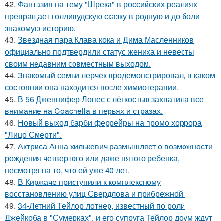
42.
Фантазия на тему "Шрека" в российских реалиях
превращает голливудскую сказку в родную и до боли
знакомую историю.
43.
Звездная пара Клава кока и Дима Масленников
официально подтвердили статус жениха и невесты
своим недавним совместным выходом.
44.
Знакомый семьи лерчек продемонстрировал, в каком
состоянии она находится после химиотерапии.
45.
В 56 Дженнифер Лопес с лёгкостью захватила все
внимание на Coachella в перьях и стразах.
46.
Новый выход барби феррейры на промо хоррора
"Лицо Смерти".
47.
Актриса Анна хилькевич размышляет о возможности
рождения четвертого или даже пятого ребенка,
несмотря на то, что ей уже 40 лет.
48.
В Киржаче приступили к комплексному
восстановлению улиц Свердлова и прибрежной.
49.
34-Летний Тейлор лотнер, известный по роли
Джейкоба в "Сумерках", и его супруга Тейлор доум ждут