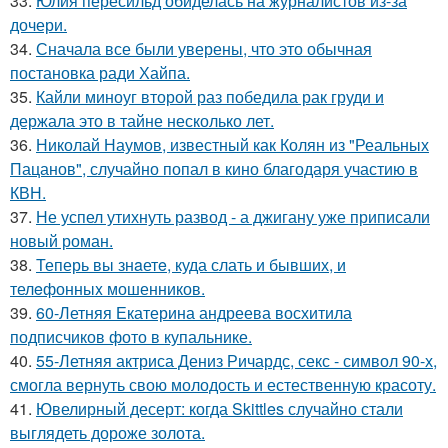
33.
Юлия пересильд обиделась на журналистов из-за
дочери.
34.
Сначала все были уверены, что это обычная
постановка ради Хайпа.
35.
Кайли миноуг второй раз победила рак груди и
держала это в тайне несколько лет.
36.
Николай Наумов, известный как Колян из "Реальных
Пацанов", случайно попал в кино благодаря участию в
КВН.
37.
Не успел утихнуть развод - а джигану уже приписали
новый роман.
38.
Теперь вы знaетe, куда слать и бывших, и
телeфонныx мошенников.
39.
60-Летняя Екатерина андреева восхитила
подписчиков фото в купальнике.
40.
55-Летняя актриса Дениз Ричардс, секс - символ 90-х,
смогла вернуть свою молодость и естественную красоту.
41.
Ювелирный десерт: когда Skittles случайно стали
выглядеть дороже золота.