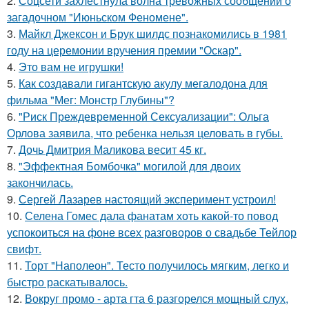
2.
Соцсети захлестнула волна тревожных сообщений о
загадочном "Июньском Феномене".
3.
Майкл Джексон и Брук шилдс познакомились в 1981
году на церемонии вручения премии "Оскар".
4.
Это вам не игрушки!
5.
Как создавали гигантскую акулу мегалодона для
фильма "Мег: Монстр Глубины"?
6.
"Риск Преждевременной Сексуализации": Ольга
Орлова заявила, что ребенка нельзя целовать в губы.
7.
Дочь Дмитрия Маликова весит 45 кг.
8.
"Эффектная Бомбочка" могилой для двоих
закончилась.
9.
Сергей Лазарев настоящий эксперимент устроил!
10.
Селена Гомес дала фанатам хоть какой-то повод
успокоиться на фоне всех разговоров о свадьбе Тейлор
свифт.
11.
Торт "Наполеон". Тесто получилось мягким, легко и
быстро раскатывалось.
12.
Вокруг промо - арта гта 6 разгорелся мощный слух,