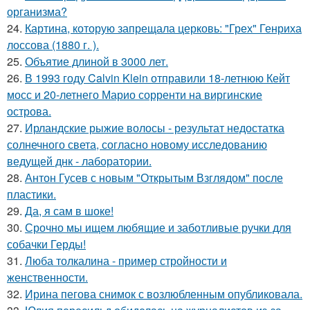
организма?
24.
Картина, которую запрещала церковь: "Грех" Генриха
лоссова (1880 г. ).
25.
Объятие длиной в 3000 лет.
26.
В 1993 году Calvin Klein отправили 18-летнюю Кейт
мосс и 20-летнего Марио сорренти на виргинские
острова.
27.
Ирландские рыжие волосы - результат недостатка
солнечного света, согласно новому исследованию
ведущей днк - лаборатории.
28.
Антон Гусев с новым "Открытым Взглядом" после
пластики.
29.
Да, я сам в шоке!
30.
Срочно мы ищем любящие и заботливые ручки для
собачки Герды!
31.
Люба толкалина - пример стройности и
женственности.
32.
Ирина пегова снимок с возлюбленным опубликовала.