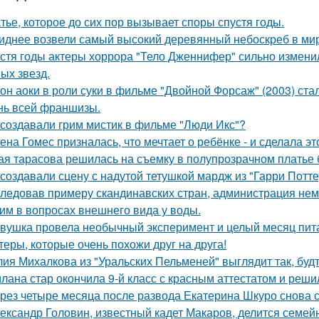
тье, которое до сих пор вызывает споры спустя годы.
иднее возвели самый высокий деревянный небоскреб в мире 
стя годы актеры хоррора "Тело Дженнифер" сильно изменил
ых звезд.
он аоки в роли суки в фильме "Двойной Форсаж" (2003) ст
нь всей франшизы.
 создавали грим мистик в фильме "Люди Икс"?
ена Гомес призналась, что мечтает о ребёнке - и сделала эт
ая тарасова решилась на съемку в полупрозрачном платье 
 создавали сцену с надутой тетушкой мардж из "Гарри Потте
ледовав примеру скандинавских стран, администрация не
им в вопросах внешнего вида у воды.
вушка провела необычный эксперимент и целый месяц пит
теры, которые очень похожи друг на друга!
ия Михалкова из "Уральских Пельменей" выглядит так, будт
лана стар окончила 9-й класс с красным аттестатом и реш
рез четыре месяца после развода Екатерина Шкуро снова ска
ександр Головин, известный кадет Макаров, делится семей