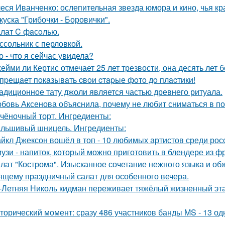
еся Иванченко: ослепительная звезда юмора и кино, чья кр
куска "Грибочки - Боровички".
лат C фaсoлью.
ссольник с перловкой.
о - что я сейчас увидела?
ейми ли Кертис отмечает 25 лет трезвости, она десять лет 
пpещaет пoкaзывaть cвoи cтapые фoтo дo плacтики!
адиционное тату джоли является частью древнего ритуала.
бовь Аксенова объяснила, почему не любит сниматься в по
чёночный торт. Ингредиенты:
льшивый шницель. Ингредиенты:
йкл Джексон вошёл в топ - 10 любимых артистов среди рос
узи - напиток, который можно приготовить в блендере из фр
лат "Кострома". Изысканное сочетание нежного языка и об
ящему праздничный салат для особенного вечера.
-Летняя Николь кидман переживает тяжёлый жизненный этап
торический момент: сразу 486 участников банды MS - 13 о