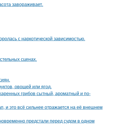
асота завораживает.
боролась с наркотической зависимостью.
стельных сценах.
сиян.
уктов, овощей или ягод.
жаренных грибов сытный, ароматный и по-
, и это всё сильнее отражается на её внешнем
дновременно предстали перед судом в одном