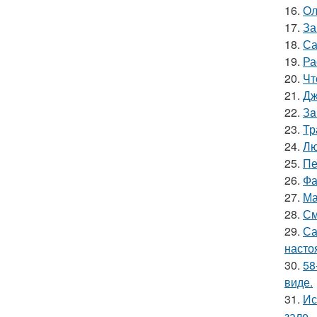
16.
Ол
17.
За
18.
Са
19.
Ра
20.
Чт
21.
Дж
22.
Зa
23.
Тр
24.
Лю
25.
Пе
26.
Фа
27.
Ма
28.
См
29.
Са
насто
30.
58
виде.
31.
Ис
зале.