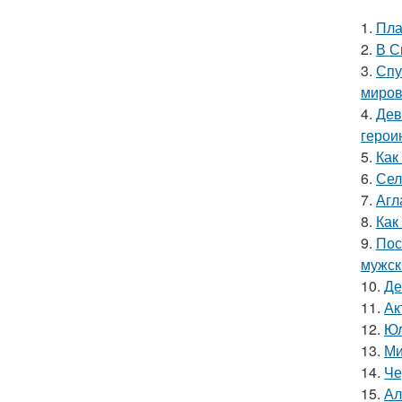
1.
Пла
2.
В С
3.
Спу
миров
4.
Дев
герои
5.
Как
6.
Сел
7.
Агл
8.
Как
9.
Пос
мужск
10.
Де
11.
Ак
12.
Юл
13.
Ми
14.
Че
15.
Ал