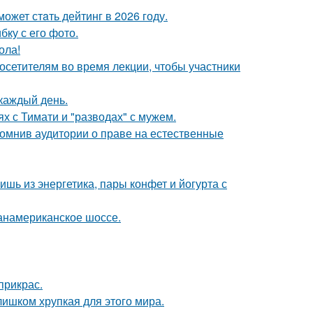
ожет стaть дейтинг в 2026 году.
ку с его фото.
ола!
посетителям во время лекции, чтобы участники
 каждый день.
х с Тимати и "разводах" с мужем.
помнив аудитории о праве на естественные
ь из энергетика, пары конфет и йогурта с
панамериканское шоссе.
прикрас.
слишком хрупкая для этого мира.