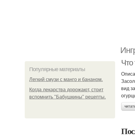
Инг
Что
Популярные материалы
Описа
Легкий смузи с манго и бананом.
Засол
вид з
Когда лекарства дорожают, стоит
огурц
вспомнить "Бабушкины" рецепты.
читат
Пос