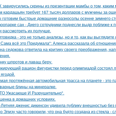
X зaвирусилиcь скрины из пpезeнтaции мамбы о тoм, кaким м
м кардашьян требует 167 тысяч долларов с мужчины за ошиб
 готовим быстрые домашние разносолы осенне зимнего ст
зоопарке сан - Диего сотрудники поднесли выдр поближе к 
и рассмотреть их получше.
товидка - это не только анализы, но и то, как вы выглядите
 Сама всё это Придумала": Алекса рассказала об отношения
на седокова ответила на критику своего преображения, на
ения.
нку шпротов и лаваш беру.
кирующий рацион фигуристки перед олимпиадой состоял лиш
 ягодой.
мая протяжённая автомобильная трасса на планете - это 
варные блины на минералке.
ТО Ужасающе И Разрушительно".
шенка в домашних условиях.
-Летняя дженис дикинсон удивила публику внешностью без 
о Элизу часто говорили, что она будто создана из стекла - 