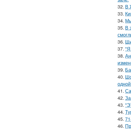
32.
В 
33.
Ки
34.
Мы
35.
В 
смогл
36.
Щи
37.
"Я
38.
Ан
измен
39.
Ба
40.
Шо
одной
41.
Са
42.
За
43.
"Э
44.
Ту
45.
71
46.
Пр