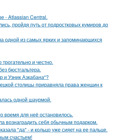
- Atlassian Central.
ись, пройдя путь от подростковых кумиров до
ала одной из самых ярких и запоминающихся
о трогательно и честно.
без бюстгальтера.
р и Узник Азкабана"?
мецкой столицы приравняла права женщин к
алась одной шаурмой.
о время для неё остановилось.
ила вознаградить себя обычным подарком.
зала "да" - и кольцо уже сияет на ее пальце.
ным счастьем!