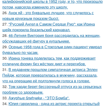
калифорнийской школы в 1952 году, и то, что произошло
потом, навсегда изменило эту школу.
26.
Анок яй - это буквально лучшее, что случилось с
новым круизным показом Gucci.
27.
"Русский Ангел в Самом Сердце Рио": как Ирина
шейк покорила бразильский карнавал.
28.
46-Летняя Виктория боня рассердилась на женщин,
обсуждавших её фигуру в купальнике.
29.
Осенью 1958 года в Стокгольм один пациент умирал
буквально по часам.
30.
Ирина тонева поделилась тем, как поддерживает
отличную форму без жёстких диет и перегибов.
31.
В недавнем прошлом симпатичная актриса Эллен
Пейдж, которая превратилась в мужчину, рассказала,
что на операцию её подтолкнули голоса в голове.
32.
Том харди берет бессрочный отпуск из-за серьезных
проблем со здоровьем.
33.
Ажурhые блиhчиkи - "ЭТO Бомба".
34.
Юлия гаврилина - одна из актрис проекта открытый