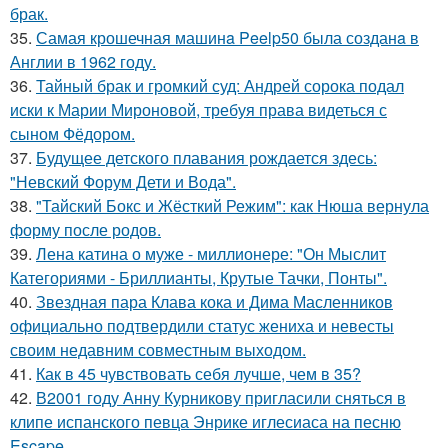
брак.
35.
Самая крошечная машинa Peelp50 была созданa в
Англии в 1962 году.
36.
Тайный брак и громкий суд: Андрей сорока подал
иски к Марии Мироновой, требуя права видеться с
сыном Фёдором.
37.
Будущее детского плавания рождается здесь:
"Невский Форум Дети и Вода".
38.
"Тайский Бокс и Жёсткий Режим": как Нюша вернула
форму после родов.
39.
Лена катина о муже - миллионере: "Он Мыслит
Категориями - Бриллианты, Крутые Тачки, Понты".
40.
Звездная пара Клава кока и Дима Масленников
официально подтвердили статус жениха и невесты
своим недавним совместным выходом.
41.
Как в 45 чувствовать себя лучше, чем в 35?
42.
В2001 году Анну Курникову пригласили сняться в
клипе испанского певца Энрике иглесиаса на песню
Escape.