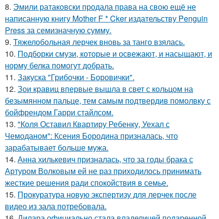
8.
Эмили ратаковски продала права на свою ещё не
написанную книгу Mother F * Cker издательству Penguin
Press за семизначную сумму.
9.
Тяжелобольная лерчек вновь за танго взялась.
10.
Подборки смузи, которые и освежают, и насыщают, и
норму белка помогут добрать.
11.
Закуска "Грибочки - Боровички".
12.
Зои кравиц впервые вышла в свет с кольцом на
безымянном пальце, тем самым подтвердив помолвку с
бойфрендом Гарри стайлсом.
13.
"Коля Оставил Квартиру Ребенку, Уехал с
Чемоданом": Ксения Бородина призналась, что
зарабатывает больше мужа.
14.
Анна хилькевич призналась, что за годы брака с
Артуром Волковым ей не раз приходилось принимать
жесткие решения ради спокойствия в семье.
15.
Прокуратура новую экспертизу для лерчек после
видео из зала потребовала.
16.
Дилара официально стала владелицей подаренной