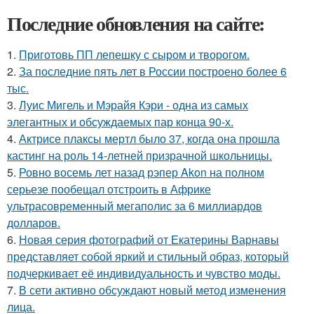
Последние обновления на сайте:
1.
Приготовь ПП лепешку с сыром и творогом.
2.
За последние пять лет в России построено более 6
тыс.
3.
Луис Мигель и Мэрайя Кэри - одна из самых
элегантных и обсуждаемых пар конца 90-х.
4.
Актрисе плаксы мертл было 37, когда она прошла
кастинг на роль 14-летней призрачной школьницы.
5.
Ровно восемь лет назад рэпер Akon на полном
серьезе пообещал отстроить в Африке
ультрасовременный мегаполис за 6 миллиардов
долларов.
6.
Новая серия фотографий от Екатерины Варнавы
представляет собой яркий и стильный образ, который
подчеркивает её индивидуальность и чувство моды.
7.
В сети активно обсуждают новый метод изменения
лица.