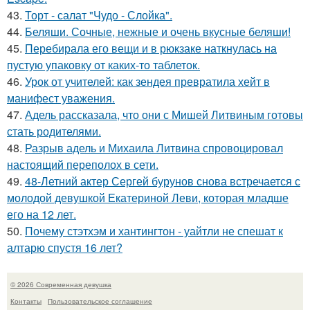
43.
Торт - салат "Чудо - Слойка".
44.
Беляши. Сочные, нежные и очень вкусные беляши!
45.
Перебирала его вещи и в рюкзаке наткнулась на
пустую упаковку от каких-то таблеток.
46.
Урок от учителей: как зендея превратила хейт в
манифест уважения.
47.
Адель рассказала, что они с Мишей Литвиным готовы
стать родителями.
48.
Разрыв адель и Михаила Литвина спровоцировал
настоящий переполох в сети.
49.
48-Летний актер Сергей бурунов снова встречается с
молодой девушкой Екатериной Леви, которая младше
его на 12 лет.
50.
Почему стэтхэм и хантингтон - уайтли не спешат к
алтарю спустя 16 лет?
© 2026 Современная девушка
Контакты
Пользовательское соглашение