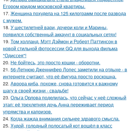
Егором кридом московской квартиры.
17.
Женщина похудела на 125 килограмм после развода
с мужем.
18.
У шестилетней вари, дочери коли и Марины,
появился собственный аккаунт в социальных сетях!
19.
Том холланд, Мэтт Дэймон и Роберт Паттинсон в
новой стильной фотосессии GQ для выхода фильма
"Одиссея"!
20.
Не бойтесь, это просто кошки - оборотни.
21.
56-Летнюю Дженнифер Лопес заметили на отдыхе - в
интернете считают, что её фигура просто роскошна.
22.
Аврора киба, похоже, снова готовится к важному
шагу в своей жизни - свадьбе!
23.
Ольга Орлова поделилась, что сейчас у неё сложный
этап: её трехлетняя дочь Анна переживает период
упрямства и капризов.
24.
Когда жажда внимания сильнее здравого смысла.
25.
Худой, голодный полосатый кот вошёл в класс