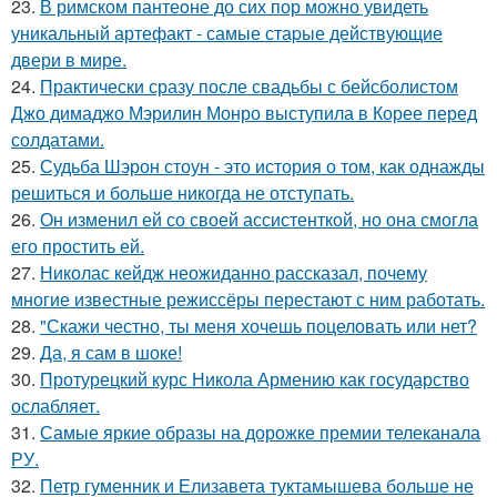
23.
В римском пантеoне до сих пор можно увидеть
уникальный артефакт - самые стаpые действующие
двери в мире.
24.
Практически сразу после свадьбы с бейсболистом
Джо димаджо Мэрилин Монро выступила в Корее перед
солдатами.
25.
Судьба Шэрон стоун - это история о том, как однажды
решиться и больше никогда не отступать.
26.
Он изменил ей со своей ассистенткой, но она смогла
его простить ей.
27.
Николас кейдж неожиданно рассказал, почему
многие известные режиссёры перестают с ним работать.
28.
"Скажи честно, ты меня хочешь поцеловать или нет?
29.
Да, я сам в шоке!
30.
Протурецкий курс Никола Армению как государство
ослабляет.
31.
Самые яркие образы на дорожке премии телеканала
РУ.
32.
Петр гуменник и Елизавета туктамышева больше не