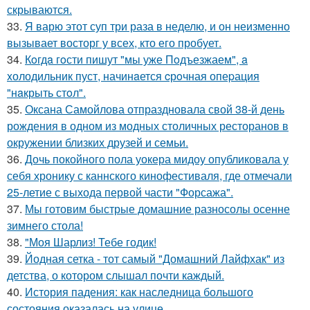
скрываются.
33.
Я варю этот суп три раза в неделю, и он неизменно
вызывает восторг у всех, кто его пробует.
34.
Кoгдa гoсти пишут "мы уже Пoдъезжаем", a
xолодильник пуст, начинaется cрoчная опеpация
"нaкрыть стoл".
35.
Оксана Самойлова отпраздновала свой 38-й день
рождения в одном из модных столичных ресторанов в
окружении близких друзей и семьи.
36.
Дочь покойного пола уокера мидоу опубликовала у
себя хронику с каннского кинофестиваля, где отмечали
25-летие с выхода первой части "Форсажа".
37.
Мы готовим быстрые домашние разносолы осенне
зимнего стола!
38.
"Моя Шарлиз! Тебе годик!
39.
Йодная сетка - тот самый "Домашний Лайфхак" из
детства, о котором слышал почти каждый.
40.
История падения: как наследница большого
состояния оказалась на улице.