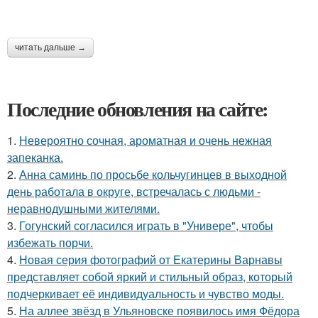
читать дальше →
Последние обновления на сайте:
1.
Невероятно сочная, ароматная и очень нежная
запеканка.
2.
Анна саминь по просьбе кольчугинцев в выходной
день работала в округе, встречалась с людьми -
неравнодушными жителями.
3.
Гогунский согласился играть в "Универе", чтобы
избежать порчи.
4.
Новая серия фотографий от Екатерины Варнавы
представляет собой яркий и стильный образ, который
подчеркивает её индивидуальность и чувство моды.
5.
На аллее звёзд в Ульяновске появилось имя Фёдора