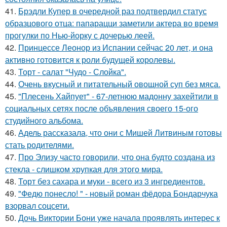
41.
Брэдли Купер в очередной раз подтвердил статус
образцового отца: папарацци заметили актера во время
прогулки по Нью-йорку с дочерью леей.
42.
Принцессе Леонор из Испании сейчас 20 лет, и она
активно готовится к роли будущей королевы.
43.
Торт - салат "Чудо - Слойка".
44.
Очень вкусный и питательный овощной суп без мяса.
45.
"Плесень Хайпует" - 67-летнюю мадонну захейтили в
социальных сетях после объявления своего 15-ого
студийного альбома.
46.
Адель рассказала, что они с Мишей Литвиным готовы
стать родителями.
47.
Про Элизу часто говорили, что она будто создана из
стекла - слишком хрупкая для этого мира.
48.
Торт без сахара и муки - всего из 3 ингредиентов.
49.
"Федю понесло! " - новый роман фёдора Бондарчука
взорвал соцсети.
50.
Дочь Виктории Бони уже начала проявлять интерес к