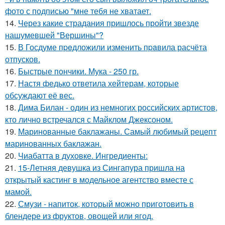
фото с подписью "мне тебя не хватает.
14.
Через какие страдания пришлось пройти звезде
нашумевшей "Вершины"?
15.
В Госдуме пpeдложили изменить пpaвила расчёта
отпусков.
16.
Быстрые пончики. Мука - 250 гр.
17.
Настя федько ответила хейтерам, которые
обсуждают её вес.
18.
Дима Билан - один из немногих российских артистов,
кто лично встречался с Майклом Джексоном.
19.
Маринованные баклажаны. Самый любимый рецепт
маринованных баклажан.
20.
Чиабатта в духовке. Ингредиенты:
21.
15-Летняя девушка из Сингапура пришла на
открытый кастинг в модельное агентство вместе с
мамой.
22.
Смузи - напиток, который можно приготовить в
блендере из фруктов, овощей или ягод.