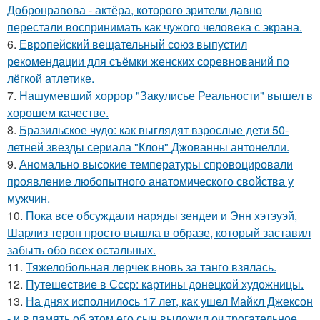
Добронравова - актёра, которого зрители давно
перестали воспринимать как чужого человека с экрана.
6.
Европейский вещательный союз выпустил
рекомендации для съёмки женских соревнований по
лёгкой атлетике.
7.
Нашумевший хоррор "Закулисье Реальности" вышел в
хорошем качестве.
8.
Бразильское чудо: как выглядят взрослые дети 50-
летней звезды сериала "Клон" Джованны антонелли.
9.
Аномально высокие температуры спровоцировали
проявление любопытного анатомического свойства у
мужчин.
10.
Пока все обсуждали наряды зендеи и Энн хэтэуэй,
Шарлиз терон просто вышла в образе, который заставил
забыть обо всех остальных.
11.
Тяжелобольная лерчек вновь за танго взялась.
12.
Путешествие в Ссср: картины донецкой художницы.
13.
На днях исполнилось 17 лет, как ушел Майкл Джексон
- и в память об этом его сын выложил оч трогательное