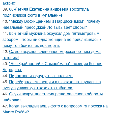
актрис".
39.
60-Летняя Екатерина андреева восхитила
подписчиков фото в купальнике.
40.
"Между Восхищением и Нарциссизмом": почему
идеальный пресс Джей Ло вызывает споры?
41.
55-Летний мужчина окружил дом пятиметровым
забором, чтобы ни одна женщина не приблизилась к
нему - он боится их до смерти.
42.
Самое вкусное сливочное мороженое - мы дома
готовим!
43.
"Без Крайностей и Самообмана": позиция Ксения
Бородина.
44.
Пирожное из кукурузных палочек.
45.
Перебирала его вещи и в рюкзаке наткнулась на
пустую упаковку от каких-то таблеток.
46.
Слухи вокруг анастасия решетова снова обороты
набирают.
47.
Когда выкладываешь фото с вопросом "я похожа на
Марго Робби?