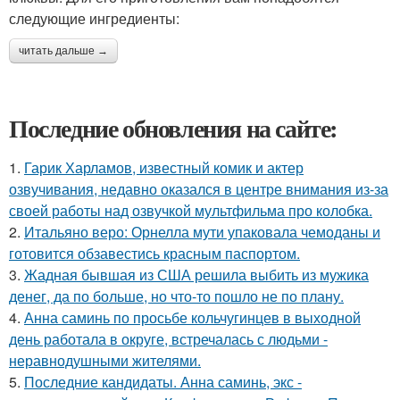
следующие ингредиенты:
читать дальше →
Последние обновления на сайте:
1.
Гарик Харламов, известный комик и актер
озвучивания, недавно оказался в центре внимания из-за
своей работы над озвучкой мультфильма про колобка.
2.
Итальяно веро: Орнелла мути упаковала чемоданы и
готовится обзавестись красным паспортом.
3.
Жадная бывшая из США решила выбить из мужика
денег, да по больше, но что-то пошло не по плану.
4.
Анна саминь по просьбе кольчугинцев в выходной
день работала в округе, встречалась с людьми -
неравнодушными жителями.
5.
Последние кандидаты. Анна саминь, экс -