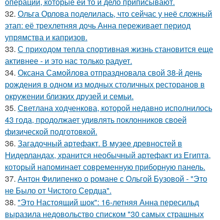
операций, которые ей то и дело приписывают.
32.
Ольга Орлова поделилась, что сейчас у неё сложный
этап: её трехлетняя дочь Анна переживает период
упрямства и капризов.
33.
С приходом тепла спортивная жизнь становится еще
активнее - и это нас только радует.
34.
Оксана Самойлова отпраздновала свой 38-й день
рождения в одном из модных столичных ресторанов в
окружении близких друзей и семьи.
35.
Светлана ходченкова, которой недавно исполнилось
43 года, продолжает удивлять поклонников своей
физической подготовкой.
36.
Загадочный артефакт. В музее древностей в
Нидерландах, хранится необычный артефакт из Египта,
который напоминает современную приборную панель.
37.
Антон Филипенко о романе с Ольгой Бузовой - "Это
не Было от Чистого Сердца".
38.
"Это Настоящий шок": 16-летняя Анна пересильд
выразила недовольство списком "30 самых страшных