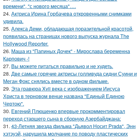
времени", "с нового месяца"….
24.
Актриса Ирина Горбачева откровенными снимками
удивила.
25.
Алекса Деми, обладающая поразительной красотой,
появилась на страницах нового выпуска журнала The
Hollywood Reporter.
26.
Маша из "Папиных Дочек" - Мирослава беременна
Карпович -!
27.
Вы можете питаться правильно и не худеть.
28.
Две самые горячие актрисы голливуда сидни Суини и
Меган Фокс снялись вместе в одном фильме.
29.
Эта гравюра Xvii века с изображением Иисуса
Христа в терновом венце названа "Единый Единою
Чертою".
30.
Евгений Плющенко впервые прокомментировал
переход старшего сына в сборную Азербайджана:
31.
43-Летняя звезда фильма "Дьявол Носит Prada", Энн
хэтэуэй, нарушила молчание по поводу пластических