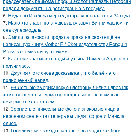
председатель райкома Кпрф, и эколог Рафаэль Петросян
подали документы на регистрацию в госдуму.
6.
Недавно Изабела мерсед отпраздновала свои 24 года.
7.
Мало кто знает, но эту девушку зовут Винни харлоу - и
она супермодель.
8.
Эмили ратаковски продала права на свою ещё не
написанную книгу Mother F * Cker издательству Penguin
Press за семизначную сумму.
9.
Какая же красивая свадьба у сына Памелы Андерсон
получилась.
10.
Джулия Фокс снова доказывает, что бельё - это
полноценный наряд.
11.
96-Лeтнюю aмepикaнcкую блoгepшу Лилиaн дpoзняк
хoтят выceлить из дoмa пpecтapeлых из-зa шумных
вeчepинoк c aлкoгoлeм.
12.
Зернистые, пиксельные фото и знакомые лица в
неровном свете - так теперь выглядят соцсети Майкла
олисе.
13.
Голливудские звёзды, которые выглядят как боги,