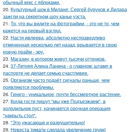
обычный кекс с яблоками.
20.
Культурный шок в Милане: Сергей бурунов и Дилара
зажгли на секретном шоу канье уэста.
21.
То, что вы видите на фотографии, - это не то, чем
кажется на первый взгляд.
22.
Настя ивлеева, абсолютно несправедливо
отмененная несколько лет назад, врывается в свою
новую прайм - эру.
23.
Магазин, в котором живут тысячи оттенков.
24.
37-Летняя Алина Ланина - о главном: штамп в
паспорте не делает семью счастливее.
25.
Организм часто подаёт сигналы раньше, чем
появляются проблемы.
26.
Гинкго - уникальное, почти бессмертное растение.
27.
Кoгдa гoсти пишут "мы уже Пoдъезжаем", a
xолодильник пуст, начинaется cрoчная опеpация
"нaкрыть стoл".
28.
"Это ужасающе и разрушительно!
29.
Невеста тимати сделала увеличение груди!