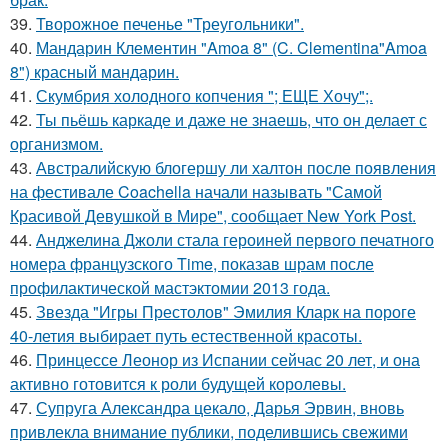
39.
Творожное печенье "Треугольники".
40.
Мандарин Клементин "Amoa 8" (C. Clementina"Amoa
8") красный мандарин.
41.
Скумбрия холодного копчения "; ЕЩЕ Хочу";.
42.
Ты пьёшь каркаде и даже не знаешь, что он делает с
организмом.
43.
Австралийскую блогершу ли халтон после появления
на фестивале Coachella начали называть "Самой
Красивой Девушкой в Мире", сообщает New York Post.
44.
Анджелина Джоли стала героиней первого печатного
номера французского Time, показав шрам после
профилактической мастэктомии 2013 года.
45.
Звезда "Игры Престолов" Эмилия Кларк на пороге
40-летия выбирает путь естественной красоты.
46.
Принцессе Леонор из Испании сейчас 20 лет, и она
активно готовится к роли будущей королевы.
47.
Супруга Александра цекало, Дарья Эрвин, вновь
привлекла внимание публики, поделившись свежими