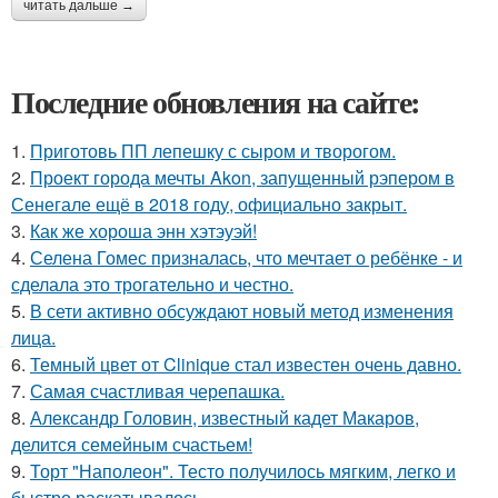
читать дальше →
Последние обновления на сайте:
1.
Приготовь ПП лепешку с сыром и творогом.
2.
Проект города мечты Akon, запущенный рэпером в
Сенегале ещё в 2018 году, официально закрыт.
3.
Как же хороша энн хэтэуэй!
4.
Селена Гомес призналась, что мечтает о ребёнке - и
сделала это трогательно и честно.
5.
В сети активно обсуждают новый метод изменения
лица.
6.
Темный цвет от Clinique стал известен очень давно.
7.
Самая счастливая черепашка.
8.
Александр Головин, известный кадет Макаров,
делится семейным счастьем!
9.
Торт "Наполеон". Тесто получилось мягким, легко и
быстро раскатывалось.