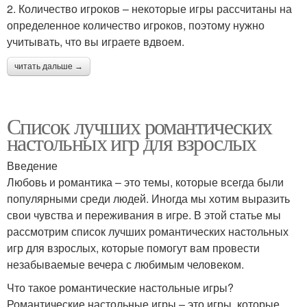
2. Количество игроков – некоторые игры рассчитаны на
определенное количество игроков, поэтому нужно
учитывать, что вы играете вдвоем.
читать дальше →
Список лучших романтических
настольных игр для взрослых
Введение
Любовь и романтика – это темы, которые всегда были
популярными среди людей. Иногда мы хотим выразить
свои чувства и переживания в игре. В этой статье мы
рассмотрим список лучших романтических настольных
игр для взрослых, которые помогут вам провести
незабываемые вечера с любимым человеком.
Что такое романтические настольные игры?
Романтические настольные игры – это игры, которые