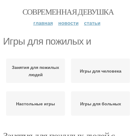
СОВРЕМЕННАЯ ДЕВУШКА
главная
новости
статьи
Игры для пожилых и
Занятия для пожилых
Игры для человека
людей
Настольные игры
Игры для больных
Занятия для пожилых людей с