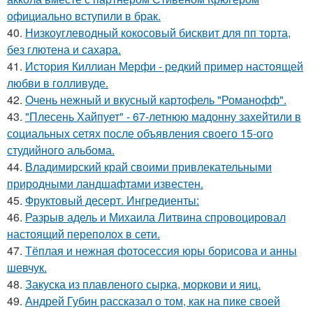
официально вступили в брак.
40.
Низкоуглеводный кокосовый бисквит для пп торта,
без глютена и сахара.
41.
История Киллиан Мерфи - редкий пример настоящей
любви в голливуде.
42.
Очень нежный и вкусный картофель "Романофф".
43.
"Плесень Хайпует" - 67-летнюю мадонну захейтили в
социальных сетях после объявления своего 15-ого
студийного альбома.
44.
Владимирский край своими привлекательными
природными ландшафтами известен.
45.
Фруктовый десерт. Ингредиенты:
46.
Разрыв адель и Михаила Литвина спровоцировал
настоящий переполох в сети.
47.
Тёплая и нежная фотосессия юры борисова и анны
шевчук.
48.
Закуска из плавленого сырка, моркови и яиц.
49.
Андрей Губин рассказал о том, как на пике своей