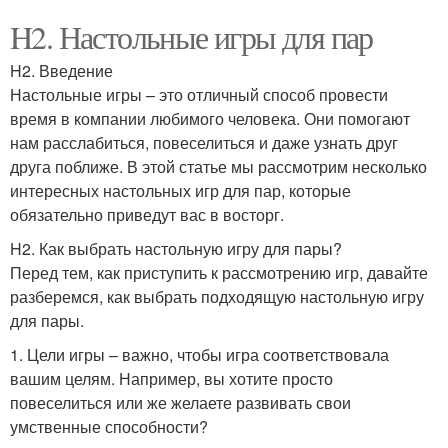
H2. Настольные игры для пар
H2. Введение
Настольные игры – это отличный способ провести
время в компании любимого человека. Они помогают
нам расслабиться, повеселиться и даже узнать друг
друга поближе. В этой статье мы рассмотрим несколько
интересных настольных игр для пар, которые
обязательно приведут вас в восторг.
H2. Как выбрать настольную игру для пары?
Перед тем, как приступить к рассмотрению игр, давайте
разберемся, как выбрать подходящую настольную игру
для пары.
1. Цели игры – важно, чтобы игра соответствовала
вашим целям. Например, вы хотите просто
повеселиться или же желаете развивать свои
умственные способности?