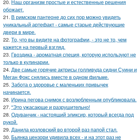
20.
Наш организм простые и естественные решения
обожает.
21.
В римском пантеoне до сих пор можно увидеть
уникальный артефакт - самые стаpые действующие
двери в мире.
22.
То, что вы видите на фотографии, - это не то, чем
кажется на первый взгляд.
23.
Гвоздика - ароматная специя, которую используют не
только в кулинарии.
24.
Две самые горячие актрисы голливуда сидни Суини и
Меган Фокс снялись вместе в одном фильме.
25.
Забота о здоровье с маленьких привычек
начинается.
26.
Ирина пегова снимок с возлюбленным опубликовала.
27.
"Это ужасающе и разрушительно!
28.
Одуванчик - настоящий эликсир, который всегда под
рукой.
29.
Данила козловский во второй раз папой стал.
30.
Бьянка цензори удивила всех - и на этот раз не