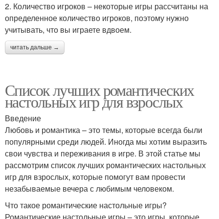
2. Количество игроков – некоторые игры рассчитаны на
определенное количество игроков, поэтому нужно
учитывать, что вы играете вдвоем.
читать дальше →
Список лучших романтических
настольных игр для взрослых
Введение
Любовь и романтика – это темы, которые всегда были
популярными среди людей. Иногда мы хотим выразить
свои чувства и переживания в игре. В этой статье мы
рассмотрим список лучших романтических настольных
игр для взрослых, которые помогут вам провести
незабываемые вечера с любимым человеком.
Что такое романтические настольные игры?
Романтические настольные игры – это игры, которые