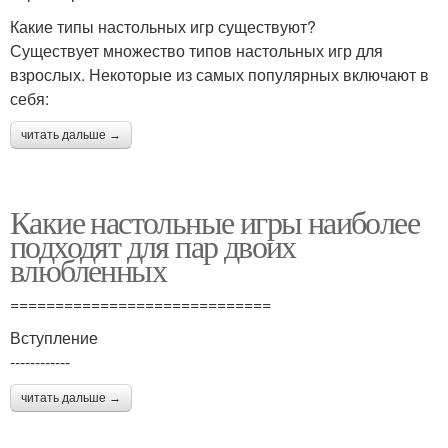
Какие типы настольных игр существуют?
Существует множество типов настольных игр для
взрослых. Некоторые из самых популярных включают в
себя:
читать дальше →
Какие настольные игры наиболее
подходят для пар двоих
влюбленных
=============================
Вступление
------------
читать дальше →