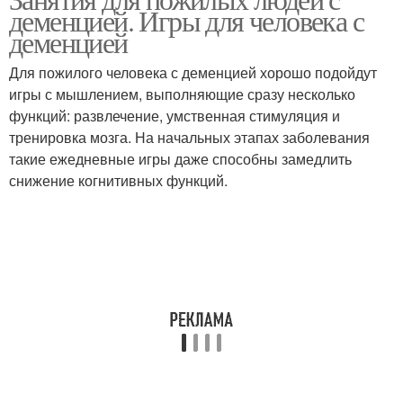
Игры для пожилых и
Слабовидящие люди
деменцией. Игры для человека с
деменцией
Для пожилого человека с деменцией хорошо подойдут
игры с мышлением, выполняющие сразу несколько
функций: развлечение, умственная стимуляция и
тренировка мозга. На начальных этапах заболевания
такие ежедневные игры даже способны замедлить
снижение когнитивных функций.