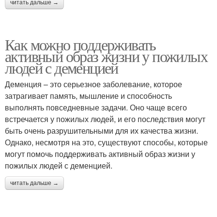
читать дальше →
Как можно поддерживать
активный образ жизни у пожилых
людей с деменцией
Деменция – это серьезное заболевание, которое
затрагивает память, мышление и способность
выполнять повседневные задачи. Оно чаще всего
встречается у пожилых людей, и его последствия могут
быть очень разрушительными для их качества жизни.
Однако, несмотря на это, существуют способы, которые
могут помочь поддерживать активный образ жизни у
пожилых людей с деменцией.
читать дальше →