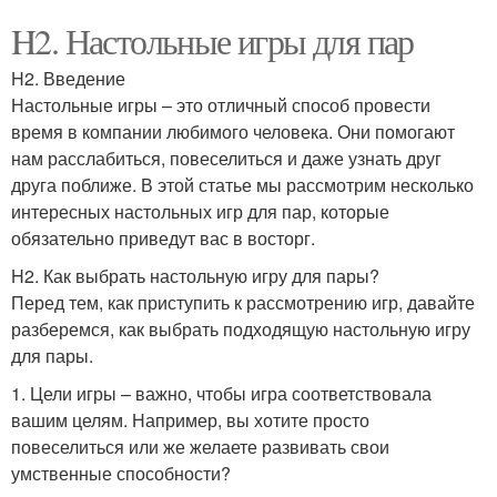
H2. Настольные игры для пар
H2. Введение
Настольные игры – это отличный способ провести
время в компании любимого человека. Они помогают
нам расслабиться, повеселиться и даже узнать друг
друга поближе. В этой статье мы рассмотрим несколько
интересных настольных игр для пар, которые
обязательно приведут вас в восторг.
H2. Как выбрать настольную игру для пары?
Перед тем, как приступить к рассмотрению игр, давайте
разберемся, как выбрать подходящую настольную игру
для пары.
1. Цели игры – важно, чтобы игра соответствовала
вашим целям. Например, вы хотите просто
повеселиться или же желаете развивать свои
умственные способности?