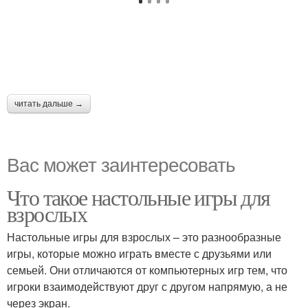
читать дальше →
Вас может заинтересовать
Что такое настольные игры для
взрослых
Настольные игры для взрослых – это разнообразные
игры, которые можно играть вместе с друзьями или
семьей. Они отличаются от компьютерных игр тем, что
игроки взаимодействуют друг с другом напрямую, а не
через экран.