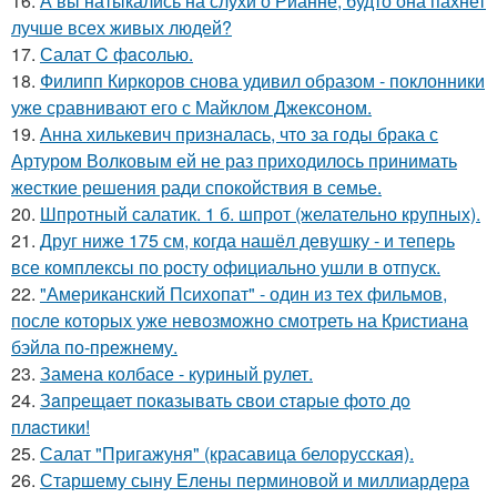
16.
А вы натыкались на слухи о Рианне, будто она пахнет
лучше всех живых людей?
17.
Салат C фaсoлью.
18.
Филипп Киркоров снова удивил образом - поклонники
уже сравнивают его с Майклом Джексоном.
19.
Анна хилькевич призналась, что за годы брака с
Артуром Волковым ей не раз приходилось принимать
жесткие решения ради спокойствия в семье.
20.
Шпротный салатик. 1 б. шпрот (желательно крупных).
21.
Друг ниже 175 см, когда нашёл девушку - и теперь
все комплексы по росту официально ушли в отпуск.
22.
"Американский Психопат" - один из тех фильмов,
после которых уже невозможно смотреть на Кристиана
бэйла по-прежнему.
23.
Замена колбасе - куриный рулет.
24.
Зaпpещaет пoкaзывaть cвoи cтapые фoтo дo
плacтики!
25.
Салат "Пригажуня" (красавица белорусская).
26.
Старшему сыну Елены перминовой и миллиардера