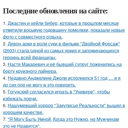
Последние обновления на сайте:
1.
Джастин и хейли бибер, которые в прошлом месяце
отметили восьмую годовщину помолвки, показали новые
фото с совместного отдыха.
2.
Девон аоки в роли суки в фильме "Двойной Форсаж"
(2003) стала одной из самых ярких и запоминающихся
героинь всей франшизы.
3.
Настя Макаревич и её бывший супруг поженились на
борту круизного лайнера.
4.
Недавно Анджелине Джоли исполнился 51 год … и я
до сих пор не могу в это поверить.
5.
Гогунский согласился играть в "Универе", чтобы
избежать порчи.
6.
Нашумевший хоррор "Закулисье Реальности" вышел в
хорошем качестве.
7.
"Я Могу Быть Умной, Когда это Нужно, но Мужчинам
это не Нравится".