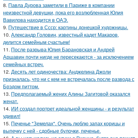
8.
Павла Дурова заметили в Париже в компании
неизвестной девушки, пока его возлюбленная Юлия
Вавилова находится в ОАЭ.
9.
Путешествие в Ссср: картины донецкой художницы.
10.
Александр Головин, известный кадет Макаров,
делится семейным счастьем!
11.
После разрыва Юлия Барановская и Андрей
Аршавин почти нигде не пересекаются - за исключением
семейных встреч.
12.
Десять лет одиночества: Анджелина Джоли
призналась, что ни с кем не встречалась после развода с
Брэдом питтом.
13.
Предполагаемый жених Алины Загитовой оказался
женат.
14.
ИИ создал портрет идеальной женщины - и результат
удивил!
15.
Печенье "Земелах". Очень люблю запах корицы и
выпечку с ней - сдобные булочки, печенье.