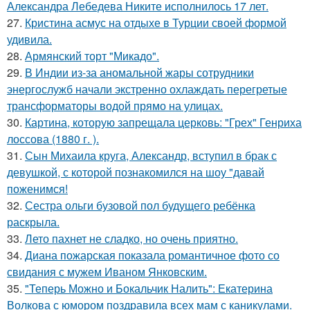
Александра Лебедева Никите исполнилось 17 лет.
27.
Кристина асмус на отдыхе в Турции своей формой
удивила.
28.
Армянский торт "Микадо".
29.
В Индии из-за аномальной жары сотрудники
энергослужб начали экстренно охлаждать перегретые
трансформаторы водой прямо на улицах.
30.
Картина, которую запрещала церковь: "Грех" Генриха
лоссова (1880 г. ).
31.
Сын Михаила круга, Александр, вступил в брак с
девушкой, с которой познакомился на шоу "давай
поженимся!
32.
Сестра ольги бузовой пол будущего ребёнка
раскрыла.
33.
Лето пахнет не сладко, но очень приятно.
34.
Диана пожарская показала романтичное фото со
свидания с мужем Иваном Янковским.
35.
"Теперь Можно и Бокальчик Налить": Екатерина
Волкова с юмором поздравила всех мам с каникулами.