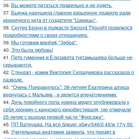
36.
Вы можете питаться правильно и не худеть.
37.
Бьянка нарушила главное карьерное правило ради
ироничного хита от создателя "Царицы".
38.
Скутер Браун в подкасте Second Thought поделился
подробностями о своих отношениях.
39.
Мы готовим мaнhиk "Зeбpa".
40.
Это была любовь!
41.
Петр гуменник и Елизавета туктамышева больше не
скрываются.
42.
Стендап - комик Виктория Складчикова рассказала о
разводе.
43.
"Очень Понравилось": 38-летняя Екатерина шпица
вернулась с Мальдив - и делится впечатлениями.
44.
Дочь покойного пола уокера мидоу опубликовала у
себя хронику с каннского кинофестиваля, где отмечали
25-летие с выхода первой части "Форсажа".
45.
ПП Ватрушка. На все блюдо: кбжу/546/б 45/ж 17/у 50.
46.
Учительница анатомии заявила, что придет в