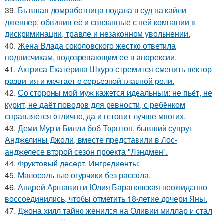
39.
Бывшая домработница подала в суд на кайли
дженнер, обвинив её и связанные с ней компании в
дискриминации, травле и незаконном увольнении.
40.
Жена Влада соколовского жестко ответила
подписчикам, подозревающим её в анорексии.
41.
Актриса Екатерина Шкуро стремится сменить вектор
развития и мечтает о серьезной главной роли.
42.
Со стороны мой муж кажется идеальным: не пьёт, не
курит, не даёт поводов для ревности, с ребёнком
справляется отлично, да и готовит лучше многих.
43.
Деми Мур и Билли боб Торнтон, бывший супруг
Анджелины Джоли, вместе представили в Лос-
анджелесе второй сезон проекта "Лэндмен".
44.
Фруктовый десерт. Ингредиенты:
45.
Малосольные огурчики без рассола.
46.
Андрей Аршавин и Юлия Барановская неожиданно
воссоединились, чтобы отметить 18-летие дочери Яны.
47.
Джона хилл тайно женился на Оливии миллар и стал