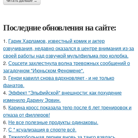
читать дальше →
Последние обновления на сайте:
1.
Гарик Харламов, известный комик и актер
озвучивания, недавно оказался в центре внимания из-за
своей работы над озвучкой мультфильма про колобка.
2.
Соцсети захлестнула волна тревожных сообщений о
загадочном "Июньском Феномене".
3.
Генри кавилл снова вдохновляет - и не только
фанатов.
4.
Эффект "Эльфийской" внешности: как похудение
изменило Дарину Эрвин.
5.
Карина кросс показала тело после 6 лет тренировок и
отказа от филлеров!
6.
Не все полезные продукты одинаковы.
7.
С * ксуализация в спорте всё.
8.
Тяжелобольная лерчек вновь за танго взялась.