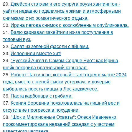
29.
Джейсон стэтхем и его супруга роузи хантингтон -
уайтли недавно поделились яркими и атмосферными
снимками с их романтического отдыха.
30.
Ирина пегова снимок с возлюбленным опубликовала.
31.
Валю карнавал захейтили из-за поступления в
топовый вуз.
32.
Салат из зеленой фасоли с яйцами.
33.
Исполнили вместе хит!
34.
"Русский Ангел в Самом Сердце Рио": как Ирина
шейк покорила бразильский карнавал.
35.
Роберт Паттинсон, который стал отцом в марте 2024
года, вместе с женой сьюки уотерхаус и дочерью
выбрались поесть пиццы в Лос-анджелесе.
36.
Паста карбонара с грибами.
37.
Ксения Бородина пожаловалась на лишний вес и
отсутствие прогресса в похудении.
38.
"Шок и Миллионные Охваты": Олеся Иванченко
прокомментировала недавний скандал с участием
известного человека.