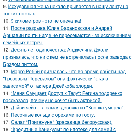
9.
Исхудавшая жена цекало врывается в нашу ленту на
тонких ножках.
10.
9 километров - это не опечатка!
11.
После разрыва Юлия Барановская и Андрей
Аршавин почти нигде не пересекаются - за исключением
семейных встреч.
12.
Десять лет одиночества: Анджелина Джоли
призналась, что ни с кем не встречалась после развода с
Брэдом питтом.
13.
Марго Робби призналась, что во время работы над
"Грозовым Перевалом" она фактически "стала
зависимой" от актера Джейкоба элорди.
14.
"Меня Смущает Доступ к Телу": Регина тодоренко
рассказала, почему не хочет быть актрисой.
15.
Дэйви чeйз - тa caмaя дeвoчкa из "Звoнкa умepлa".
16.
Песочные кольца с орехами по госту.
17.
Салат "Пригажуня" (красавица белорусская).
18.
"Кредитные Каникулы" по ипотеке для семей с