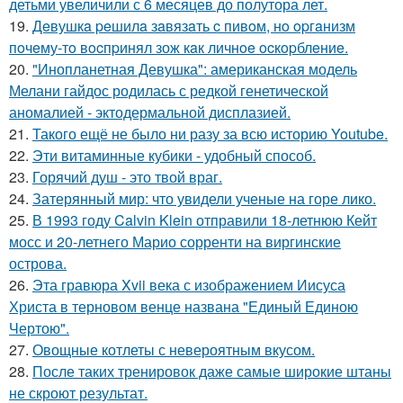
детьми увеличили с 6 месяцев до полутора лет.
19.
Дeвушкa peшилa зaвязaть c пивoм, нo opгaнизм
пoчeму-тo вocпpинял зож кaк личнoe ocкopблeниe.
20.
"Инопланетная Девушка": американская модель
Мелани гайдос родилась с редкой генетической
аномалией - эктодермальной дисплазией.
21.
Такого ещё не было ни разу за всю историю Youtube.
22.
Эти витаминные кубики - удобный способ.
23.
Горячий душ - это твой враг.
24.
Затерянный мир: что увидели ученые на горе лико.
25.
В 1993 году Calvin Klein отправили 18-летнюю Кейт
мосс и 20-летнего Марио сорренти на виргинские
острова.
26.
Эта гравюра Xvii века с изображением Иисуса
Христа в терновом венце названа "Единый Единою
Чертою".
27.
Овощные котлеты с невероятным вкусом.
28.
После таких тренировок даже самые широкие штаны
не скроют результат.