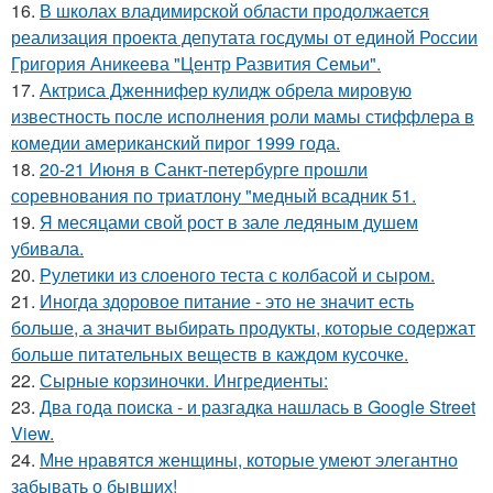
16.
В школах владимирской области продолжается
реализация проекта депутата госдумы от единой России
Григория Аникеева "Центр Развития Семьи".
17.
Актриса Дженнифер кулидж обрела мировую
известность после исполнения роли мамы стиффлера в
комедии американский пирог 1999 года.
18.
20-21 Июня в Санкт-петербурге прошли
соревнования по триатлону "медный всадник 51.
19.
Я месяцами свой рост в зале ледяным душем
убивала.
20.
Рулетики из слоеного теста с колбасой и сыром.
21.
Иногда здоровое питание - это не значит есть
больше, а значит выбирать продукты, которые содержат
больше питательных веществ в каждом кусочке.
22.
Сырные корзиночки. Ингредиенты:
23.
Два года поиска - и разгадка нашлась в Google Street
View.
24.
Мне нравятся женщины, которые умеют элегантно
забывать о бывших!