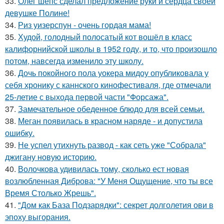
33.
Олег шепс сделал предложение руки и сердца своей
девушке Полине!
34.
Риз уизерспун - очень гордая мама!
35.
Худой, голодный полосатый кот вошёл в класс
калифорнийской школы в 1952 году, и то, что произошло
потом, навсегда изменило эту школу.
36.
Дочь покойного пола уокера мидоу опубликовала у
себя хронику с каннского кинофестиваля, где отмечали
25-летие с выхода первой части "Форсажа".
37.
Замечательное обеденное блюдо для всей семьи.
38.
Меган появилась в красном наряде - и допустила
ошибку.
39.
Не успел утихнуть развод - как сеть уже "Собрала"
джигану новую историю.
40.
Волочкова удивилась тому, сколько ест новая
возлюбленная Диброва: "У Меня Ощущение, что ты все
Время Столько Жрешь".
41.
"Дом как База Подзарядки": секрет долголетия ови в
эпоху выгорания.