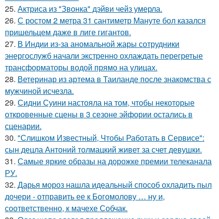
25.
Актриса из "Звонка" дэйви чейз умерла.
26.
С ростом 2 метра 31 сантиметр Мануте бол казался
пришельцем даже в лиге гигантов.
27.
В Индии из-за аномальной жары сотрудники
энергослужб начали экстренно охлаждать перегретые
трансформаторы водой прямо на улицах.
28.
Ветеринар из артема в Таиланде после знакомства с
мужчиной исчезла.
29.
Сидни Суини настояла на том, чтобы некоторые
откровенные сцены в 3 сезоне эйфории остались в
сценарии.
30.
"Слишком Известный, Чтобы Работать в Сервисе":
сын децла Антоний толмацкий живет за счет девушки.
31.
Самые яркие образы на дорожке премии телеканала
РУ.
32.
Дарья мороз нашла идеальный способ охладить пыл
дочери - отправить ее к Богомолову … ну и,
соответственно, к мачехе Собчак.