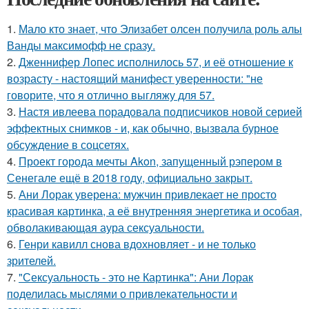
1.
Мало кто знает, что Элизабет олсен получила роль алы
Ванды максимофф не сразу.
2.
Дженнифер Лопес исполнилось 57, и её отношение к
возрасту - настоящий манифест уверенности: "не
говорите, что я отлично выгляжу для 57.
3.
Настя ивлеева порадовала подписчиков новой серией
эффектных снимков - и, как обычно, вызвала бурное
обсуждение в соцсетях.
4.
Проект города мечты Akon, запущенный рэпером в
Сенегале ещё в 2018 году, официально закрыт.
5.
Ани Лорак уверена: мужчин привлекает не просто
красивая картинка, а её внутренняя энергетика и особая,
обволакивающая аура сексуальности.
6.
Генри кавилл снова вдохновляет - и не только
зрителей.
7.
"Сексуальность - это не Картинка": Ани Лорак
поделилась мыслями о привлекательности и