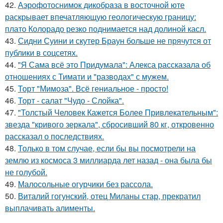
42.
Аэрофотоснимок дикобpaза в восточной юте
раскрывает впечатляющую геологическую границу:
плато Колорадо резко поднимается над долиной касл.
43.
Сидни Суини и скутер Браун больше не прячутся от
публики в соцсетях.
44.
"Я Сама всё это Придумала": Алекса рассказала об
отношениях с Тимати и "разводах" с мужем.
45.
Торт "Мимоза". Всё гениальное - просто!
46.
Торт - салат "Чудо - Слойка".
47.
"Толстый Человек Кажется Более Привлекательным":
звезда "кривого зеркала", сбросивший 80 кг, откровенно
рассказал о последствиях.
48.
Только в том случае, если бы вы посмотрели на
землю из космоса 3 миллиарда лет назад - она была бы
не голубой.
49.
Малосольные огурчики без рассола.
50.
Виталий гогунский, отец Миланы стар, прекратил
выплачивать алименты.