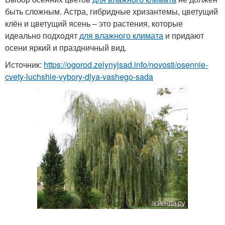
быть сложным. Астра, гибридные хризантемы, цветущий
клён и цветущий ясень – это растения, которые
идеально подходят
для влажного климата
и придают
осени яркий и праздничный вид.
Источник:
https://ogorod.zelynyjsad.info/novosti/osennie-
cvety-luchshie-vybory-dlya-vashego-sada