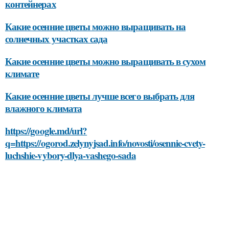
контейнерах
Какие осенние цветы можно выращивать на
солнечных участках сада
Какие осенние цветы можно выращивать в сухом
климате
Какие осенние цветы лучше всего выбрать для
влажного климата
https://google.md/url?
q=https://ogorod.zelynyjsad.info/novosti/osennie-cvety-
luchshie-vybory-dlya-vashego-sada