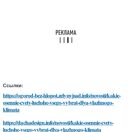
Ссылки:
https://ogorod-bez-hlopot.zelynyjsad.info/novosti/kakie-
osennie-cvety-luchshe-vsego-vybrat-dlya-vlazhnogo-
klimata
https://dachadesign.info/novosti/kakie-osennie-cvety-
luchshe-vsego-vybrat-dlya-vlazhnogo-klimata