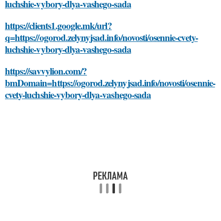
luchshie-vybory-dlya-vashego-sada
https://clients1.google.mk/url?
q=https://ogorod.zelynyjsad.info/novosti/osennie-cvety-
luchshie-vybory-dlya-vashego-sada
https://savvylion.com/?
bmDomain=https://ogorod.zelynyjsad.info/novosti/osennie-
cvety-luchshie-vybory-dlya-vashego-sada