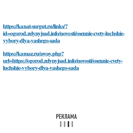
https://kanat-surgut.ru/links/?
id=ogorod.zelynyjsad.info/novosti/osennie-cvety-luchshie-
vybory-dlya-vashego-sada
https://kamaz.ru/away.php?
url=https://ogorod.zelynyjsad.info/novosti/osennie-cvety-
luchshie-vybory-dlya-vashego-sada