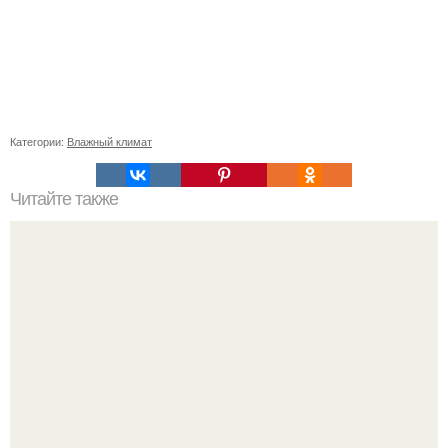
Категории:
Влажный климат
Читайте также
Какой уровень теплоизоляции необходимо для
утепления пола на балконе