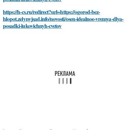
https://h-cs.ru/redirect?url=https://ogorod-bez-
hlopot.zelynyjsad.info/novosti/osen-idealnoe-vremya-dlya-
posadki-lukovichnyh-cvetov