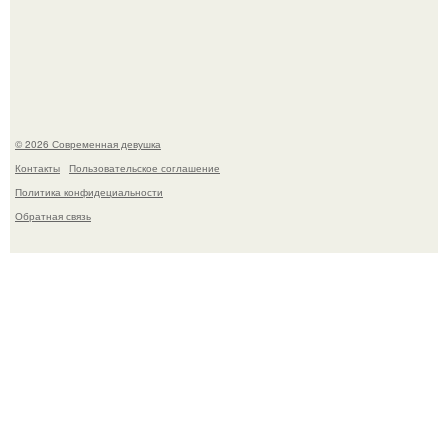
Соцсети захлестнула волна тревожных сообщений о
загадочном "Июньском Феномене".
© 2026 Современная девушка
Контакты
Пользовательское соглашение
Политика конфидециальности
Обратная связь