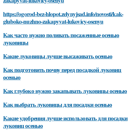
zakapyvat-lukovicy-osenyu
https://ogorod-bez-hlopot.zelynyjsad.info/novosti/kak-
gluboko-nuzhno-zakapyvat-lukovicy-osenyu
Как часто нужно поливать посаженные осенью
луковицы
Какие луковицы лучше высаживать осенью
Как подготовить почву перед посадкой луковиц
осенью
Как глубоко нужно закапывать луковицы осенью
Как выбрать луковицы для посадки осенью
Какие удобрения лучше использовать для посадки
луковиц осенью