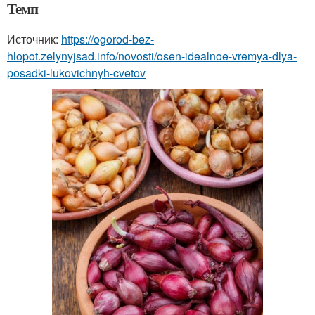
Темп
Источник:
https://ogorod-bez-
hlopot.zelynyjsad.info/novosti/osen-idealnoe-vremya-dlya-
posadki-lukovichnyh-cvetov