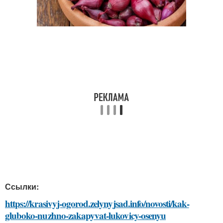
Ссылки:
https://krasivyj-ogorod.zelynyjsad.info/novosti/kak-
gluboko-nuzhno-zakapyvat-lukovicy-osenyu