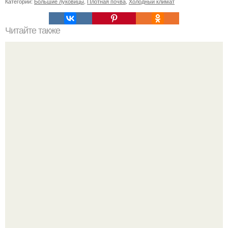
Категории:
Большие луковицы
,
Плотная почва
,
Холодный климат
Читайте также
Удивительные прически с заколками по бокам: как
сделать их самостоятельно