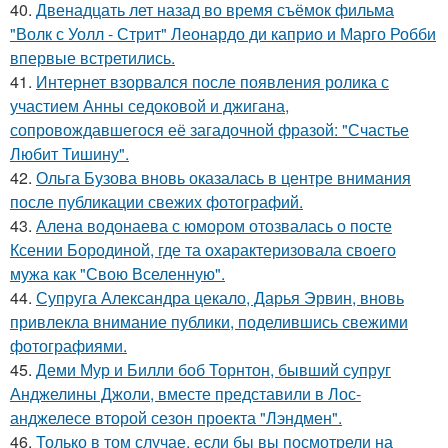
40.
Двенадцать лет назад во время съёмок фильма
"Волк с Уолл - Стрит" Леонардо ди каприо и Марго Робби
впервые встретились.
41.
Интернет взорвался после появления ролика с
участием Анны седоковой и джигана,
сопровождавшегося её загадочной фразой: "Счастье
Любит Тишину".
42.
Ольга Бузова вновь оказалась в центре внимания
после публикации свежих фотографий.
43.
Алена водонаева с юмором отозвалась о посте
Ксении Бородиной, где та охарактеризовала своего
мужа как "Свою Вселенную".
44.
Супруга Александра цекало, Дарья Эрвин, вновь
привлекла внимание публики, поделившись свежими
фотографиями.
45.
Деми Мур и Билли боб Торнтон, бывший супруг
Анджелины Джоли, вместе представили в Лос-
анджелесе второй сезон проекта "Лэндмен".
46.
Только в том случае, если бы вы посмотрели на