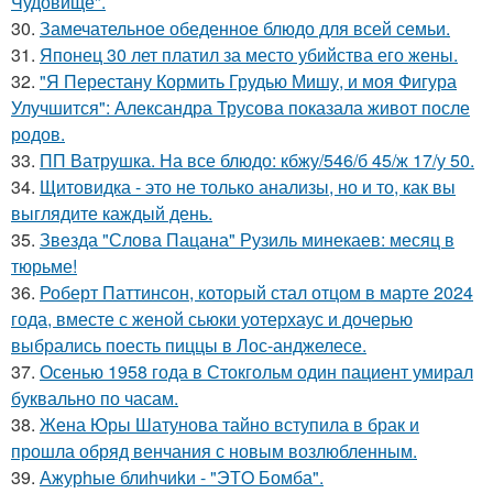
Чудовище".
30.
Замечательное обеденное блюдо для всей семьи.
31.
Японец 30 лет платил за место убийства его жены.
32.
"Я Перестану Кормить Грудью Мишу, и моя Фигура
Улучшится": Александра Трусова показала живот после
родов.
33.
ПП Ватрушка. На все блюдо: кбжу/546/б 45/ж 17/у 50.
34.
Щитовидка - это не только анализы, но и то, как вы
выглядите каждый день.
35.
Звезда "Слова Пацана" Рузиль минекаев: месяц в
тюрьме!
36.
Роберт Паттинсон, который стал отцом в марте 2024
года, вместе с женой сьюки уотерхаус и дочерью
выбрались поесть пиццы в Лос-анджелесе.
37.
Осенью 1958 года в Стокгольм один пациент умирал
буквально по часам.
38.
Жена Юры Шатунова тайно вступила в брак и
прошла обряд венчания с новым возлюбленным.
39.
Ажурhые блиhчиkи - "ЭТO Бомба".