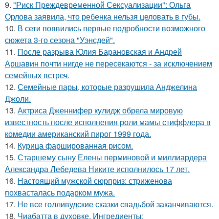
9.
"Риск Преждевременной Сексуализации": Ольга
Орлова заявила, что ребенка нельзя целовать в губы.
10.
В сети появились первые подробности возможного
сюжета 3-го сезона "Уэнсдей".
11.
После разрыва Юлия Барановская и Андрей
Аршавин почти нигде не пересекаются - за исключением
семейных встреч.
12.
Семейные пары, которые разрушила Анджелина
Джоли.
13.
Актриса Дженнифер кулидж обрела мировую
известность после исполнения роли мамы стиффлера в
комедии американский пирог 1999 года.
14.
Курица фаршированная рисом.
15.
Старшему сыну Елены перминовой и миллиардера
Александра Лебедева Никите исполнилось 17 лет.
16.
Настоящий мужской сюрприз: стриженова
похвасталась подарком мужа.
17.
Не все голливудские сказки свадьбой заканчиваются.
18.
Чиабатта в духовке. Ингредиенты: