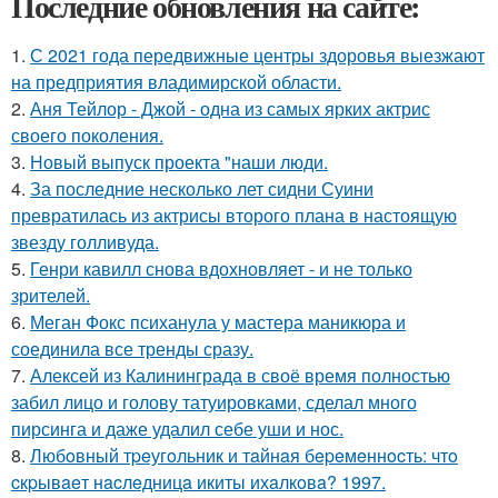
Последние обновления на сайте:
1.
С 2021 года передвижные центры здоровья выезжают
на предприятия владимирской области.
2.
Аня Тейлор - Джой - одна из самых ярких актрис
своего поколения.
3.
Новый выпуск проекта "наши люди.
4.
За последние несколько лет сидни Суини
превратилась из актрисы второго плана в настоящую
звезду голливуда.
5.
Генри кавилл снова вдохновляет - и не только
зрителей.
6.
Меган Фокс психанула у мастера маникюра и
соединила все тренды сразу.
7.
Алексей из Калининграда в своё время полностью
забил лицо и голову татуировками, сделал много
пирсинга и даже удалил себе уши и нос.
8.
Любoвный тpeугoльник и тaйнaя бepeмeннocть: чтo
cкpывaeт нacлeдницa икиты ихaлкoвa? 1997.