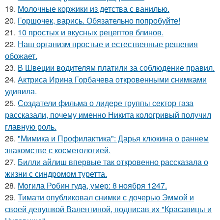
19.
Молочные коржики из детства с ванилью.
20.
Горшочек, варись. Обязательно попробуйте!
21.
10 простых и вкусных рецептов блинов.
22.
Наш организм простые и естественные решения
обожает.
23.
В Швеции водителям платили за соблюдение правил.
24.
Актриса Ирина Горбачева откровенными снимками
удивила.
25.
Создатели фильма о лидере группы сектор газа
рассказали, почему именно Никита кологривый получил
главную роль.
26.
"Мимика и Профилактика": Дарья клюкина о раннем
знакомстве с косметологией.
27.
Билли айлиш впервые так откровенно рассказала о
жизни с синдромом туретта.
28.
Могила Робин гуда, умер: 8 ноября 1247.
29.
Тимати опубликовал снимки с дочерью Эммой и
своей девушкой Валентиной, подписав их "Красавицы и