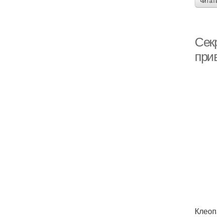
читат
Сек
при
Клеоп