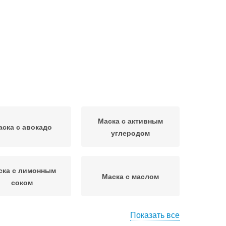
Маска с активным
аска с авокадо
углеродом
ска с лимонным
Маска с маслом
соком
Показать все
Маска с
Маска для лица