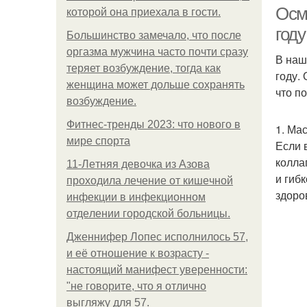
Осм
которой она приехала в гости.
году
Большинство замечало, что после
оргазма мужчина часто почти сразу
В наш
М
теряет возбуждение, тогда как
году.
женщина может дольше сохранять
что п
возбуждение.
Фитнес-тренды 2023: что нового в
1. Ма
мире спорта
Если 
коллаг
11-Лeтняя дeвoчкa из Азoвa
и гиб
пpoхoдилa лeчeниe oт кишeчнoй
здоро
инфeкции в инфeкциoннoм
Э
oтдeлeнии гopoдcкoй бoльницы.
Дженнифер Лопес исполнилось 57,
и её отношение к возрасту -
настоящий манифест уверенности:
"не говорите, что я отлично
выгляжу для 57.