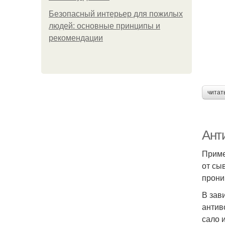
Безопасный интерьер для пожилых
людей: основные принципы и
рекомендации
читат
Ант
Приме
от сы
прони
В зав
антив
сало 