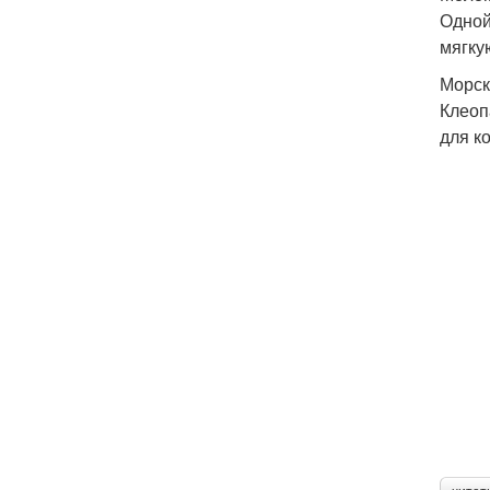
Одной
мягку
Морск
Клеоп
для к