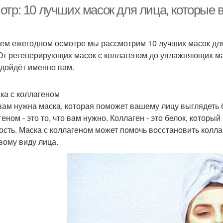
ул
экстрактом
отр: 10 лучших масок для лица, которые 
ем ежегодном осмотре мы рассмотрим 10 лучших масок для
аска с мелатонином
Новые маски
Анти
 От регенерирующих масок с коллагеном до увлажняющих мас
одойдёт именно вам.
ска с коллагеном
Ежедневные маски
Маски для кожи
Ма
вам нужна маска, которая поможет вашему лицу выглядеть 
еном - это то, что вам нужно. Коллаген - это белок, который
кость. Маска с коллагеном может помочь восстановить колла
вому виду лица.
ффективная маска
Маски от морщин