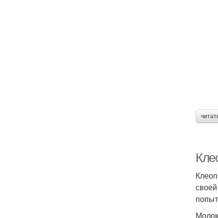
читат
Кле
Клеоп
своей
попыт
Молок