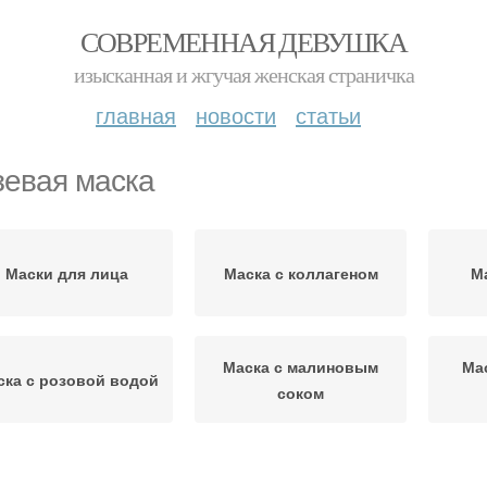
СОВРЕМЕННАЯ ДЕВУШКА
изысканная и жгучая женская страничка
главная
новости
статьи
зевая маска
Маски для лица
Маска с коллагеном
М
Маска с малиновым
Ма
ска с розовой водой
соком
Маска с кофейным
Маска с морской водой