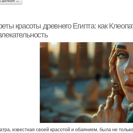
ь дальше →
реты красоты древнего Египта: как Клеоп
влекательность
атра, известная своей красотой и обаянием, была не тольк