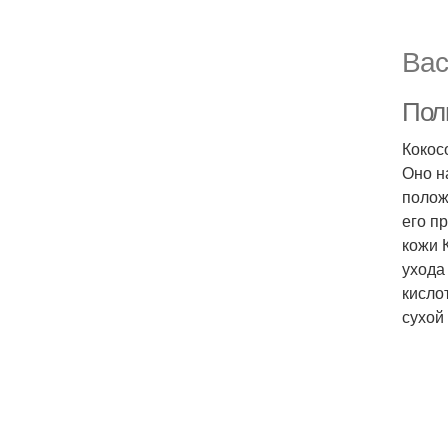
Вас
Поль
Кокос
Оно н
полож
его п
кожи 
ухода
кисло
сухой