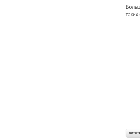
Больш
таких
читат