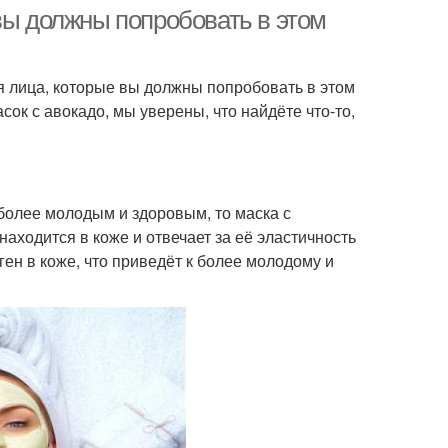
ьтрафиолетовой
вы должны попробовать в этом
защитой
 лица, которые вы должны попробовать в этом
возрастные маски
Антивозрастная маска
ок с авокадо, мы уверены, что найдёте что-то,
ска из куркумы
Маска из банана
более молодым и здоровым, то маска с
 находится в коже и отвечает за её эластичность
ген в коже, что приведёт к более молодому и