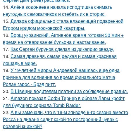
14.
Алёна водонаева начала исподтишка снимать
неугодных самокатчиков и стебать их в сторис.
15.
Дилара официально стала владелицей подаренной
Егором кридом московской квартиры.
16.
Борщ украинский. Активное время готовки 30 мин +
время на отваривание бульона и настаивание.
17.
Как Сергей бурунов сделал из дикаприо звезду.
18.
Самая древняя, самая редкая и самая красивая
лошадь в мире.
19.
У 19-летней мирры Андреевой нашлась еще одна
причина для волнения во время финального матча
Ролан гарос - Брэд питт.
20.
В Швеции водителям платили за соблюдение правил.
21.
Amazon показал Софи Тернер в образе Лары крофт
для будущего сериала Tomb Raider.
22.
А вы замечали, что в 16-м эпизоде 9-го сезона вместо
Росса на диване сидит какой-то посторонний чувак с
розовой книжкой?