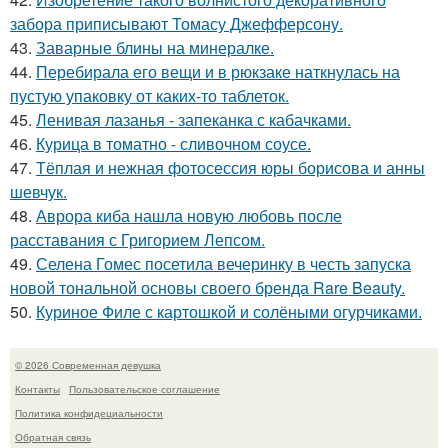
забора приписывают Томасу Джефферсону.
43.
Заварные блины на минералке.
44.
Перебирала его вещи и в рюкзаке наткнулась на
пустую упаковку от каких-то таблеток.
45.
Ленивая лазанья - запеканка с кабачками.
46.
Курица в томатно - сливочном соусе.
47.
Тёплая и нежная фотосессия юры борисова и анны
шевчук.
48.
Аврора киба нашла новую любовь после
расставания с Григорием Лепсом.
49.
Селена Гомес посетила вечеринку в честь запуска
новой тональной основы своего бренда Rare Beauty.
50.
Куриное Филе с картошкой и солёными огурчиками.
© 2026 Современная девушка
Контакты
Пользовательское соглашение
Политика конфидециальности
Обратная связь