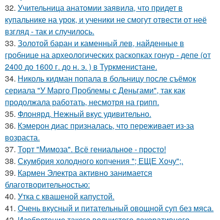
32.
Учительница анатомии заявила, что придет в
купальнике на урок, и ученики не смогут отвести от неё
взгляд - так и случилось.
33.
Золотой баран и каменный лев, найденные в
гробнице на археологических раскопках гонур - депе (от
2400 до 1600 г. до н. э. ) в Туркменистане.
34.
Николь кидман попала в больницу после съёмок
сериала "У Марго Проблемы с Деньгами", так как
продолжала работать, несмотря на грипп.
35.
Флонярд. Нежный вкус удивительно.
36.
Кэмерон диас призналась, что переживает из-за
возраста.
37.
Торт "Мимоза". Всё гениальное - просто!
38.
Скумбрия холодного копчения "; ЕЩЕ Хочу";.
39.
Кармен Электра активно занимается
благотворительностью:
40.
Утка с квашеной капустой.
41.
Очень вкусный и питательный овощной суп без мяса.
42.
Изобретение такого волнистого декоративного