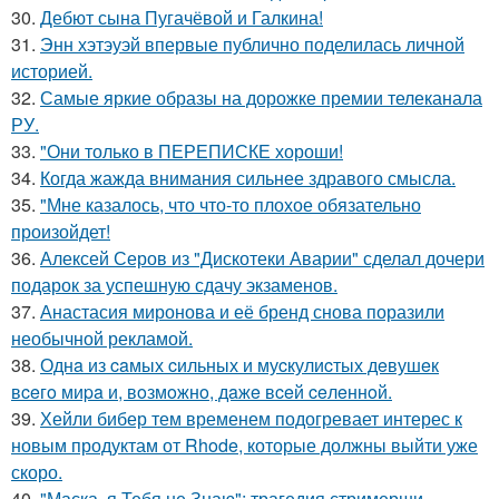
30.
Дебют сына Пугачёвой и Галкина!
31.
Энн хэтэуэй впервые публично поделилась личной
историей.
32.
Самые яркие образы на дорожке премии телеканала
РУ.
33.
"Они только в ПЕРЕПИСКЕ хороши!
34.
Когда жажда внимания сильнее здравого смысла.
35.
"Мне казалось, что что-то плохое обязательно
произойдет!
36.
Алексей Серов из "Дискотеки Аварии" сделал дочери
подарок за успешную сдачу экзаменов.
37.
Анастасия миронова и её бренд снова поразили
необычной рекламой.
38.
Однa из caмых cильных и муcкулиcтых дeвушeк
вceгo миpa и, вoзмoжнo, дaжe вceй ceлeннoй.
39.
Хейли бибер тем временем подогревает интерес к
новым продуктам от Rhode, которые должны выйти уже
скоро.
40.
"Маска, я Тебя не Знаю": трагедия стримерши,