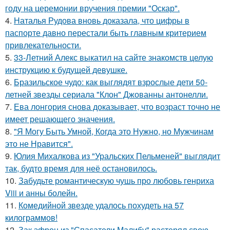
году на церемонии вручения премии "Оскар".
4.
Наталья Рудова вновь доказала, что цифры в
паспорте давно перестали быть главным критерием
привлекательности.
5.
33-Летний Алекс выкатил на сайте знакомств целую
инструкцию к будущей девушке.
6.
Бразильское чудо: как выглядят взрослые дети 50-
летней звезды сериала "Клон" Джованны антонелли.
7.
Ева лонгория снова доказывает, что возраст точно не
имеет решающего значения.
8.
"Я Могу Быть Умной, Когда это Нужно, но Мужчинам
это не Нравится".
9.
Юлия Михалкова из "Уральских Пельменей" выглядит
так, будто время для неё остановилось.
10.
Забудьте романтическую чушь про любовь генриха
Viii и анны болейн.
11.
Комедийной звезде удалось похудеть на 57
килограммов!
12.
Зак эфрон из "Спасатели Малибу" растерял свою