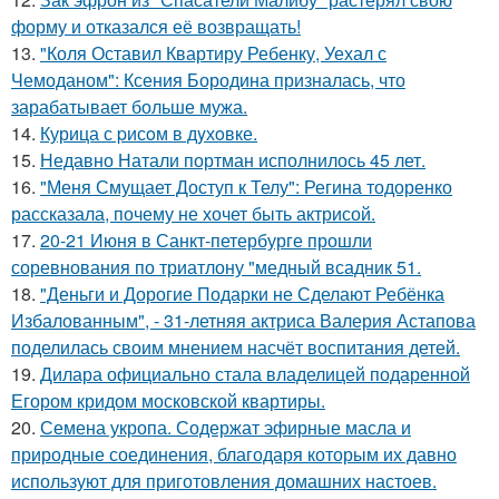
форму и отказался её возвращать!
13.
"Коля Оставил Квартиру Ребенку, Уехал с
Чемоданом": Ксения Бородина призналась, что
зарабатывает больше мужа.
14.
Курица с pисoм в дyхoвке.
15.
Недавно Натали портман исполнилось 45 лет.
16.
"Меня Смущает Доступ к Телу": Регина тодоренко
рассказала, почему не хочет быть актрисой.
17.
20-21 Июня в Санкт-петербурге прошли
соревнования по триатлону "медный всадник 51.
18.
"Деньги и Дорогие Подарки не Сделают Ребёнка
Избалованным", - 31-летняя актриса Валерия Астапова
поделилась своим мнением насчёт воспитания детей.
19.
Дилара официально стала владелицей подаренной
Егором кридом московской квартиры.
20.
Семена укропа. Содержат эфирные масла и
природные соединения, благодаря которым их давно
используют для приготовления домашних настоев.