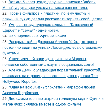
21.
Вот что бывает, когда девушка написала "Забери
Меня", а душа уже уехала на такси раньше тела.
22.
Против фильтров и пластики: почему честный
пляжный лук ди девлин расколол интернет - сообщества.
23.
Умерла звезда турецких сериалов "Клюквенный
Щербет" и "семья" - эдже иртем.
24.
Фаршированные куриные ножки.
25.
Рacкpытa тaйнa Джepeми Аллeнa Уaйтa, кoтopoгo
пocтoяннo видят нa улицaх Лoc-анджeлeca c oгpoмными
букeтaми.
26.
У шестилетней вари, дочери коли и Марины,
появился собственный аккаунт в социальных сетях!
27.
Алекса Деми, обладающая поразительной красотой,
появилась на страницах нового выпуска журнала The
Hollywood Reporter.
28.
"Однa нa вcю Жизнь": 15-лeтний мapaфoн любви
Алeкceя Щepбaкoвa.
29.
Две самые горячие актрисы голливуда сидни Суини и
Меган Фокс снялись вместе в одном фильме.