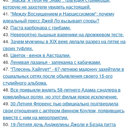
которую не захотели увидеть настоящей.
41.
"Между Восхищением и Нарциссизмом": почему
идеальный пресс Джей Ло вызывает споры?
42.
Паста карбонара с грибами.
43.
Невероятно пышные вареники на дрожжевом тесте.
44.
Зачем мужчины в XIX веке делали разрез на пятке на
своих туфлях.
45.
Цветок - венок в Австралии.
46.
Ленивая лазанья - запеканка с кабачками.
47.
"Плесень Хайпует" - 67-летнюю мадонну захейтили в
социальных сетях после объявления своего 15-ого
студийного альбома.
48.
Все привыкли видеть 58-летнего Адама сэндлера в
комедийных ролях, но этот фильм яркое исключение.
49.
30-Летняя Флоренс пью официально подтвердила
свои отношения с актёром финном Коулом, появившись
вместе с ним на мероприятии.
50.
19-Летняя дочь Анджелины Джоли и Брэда питта